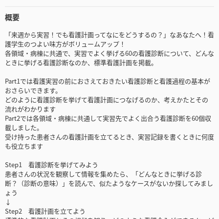
概要
「来週から実習！でも看護計画ってなにをどうするの？」なあなたへ！看
護学生のつよい味方がボリュームアップ！
各領域・病棟に共通で、実習でよく挙げる60の看護診断について、どんな
ときに挙げる看護診断なのか、標準看護計画を掲載。
Part1では看護実習の前におさえておきたい看護診断と看護過程の基本が
おさらいできます。
どのように看護診断を挙げて看護計画につなげるのか、考えかたとその
流れがわかります
Part2では各領域・病棟に共通して実習先でよく出合う看護診断を60個収
載しました。
受け持った患者さんの看護計画を立てるとき、実習記録を書くときに何度
も役立ちます
Step1 看護診断を挙げてみよう
患者さんの状況を観察して情報を集めたら、「どんなときに挙げる診
断？（診断の意味）」を読んで、似たようなケースがないか探してみまし
ょう
↓
Step2 看護計画を立てよう