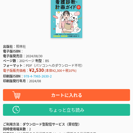
出版社
照林社
電子版ISBN
電子版発売日
2024/08/30
ページ数
202ページ
判型
B5
フォーマット
PDF（パソコンへのダウンロード不可）
¥2,530
電子版販売価格：
(本体¥2,300＋税10％)
印刷版ISBN
978-4-7965-2630-2
印刷版発行年月
2024/08
カートに入れる
ちょっと立ち読み
ご利用方法
ダウンロード型配信サービス（買切型）
同時使用端末数
2