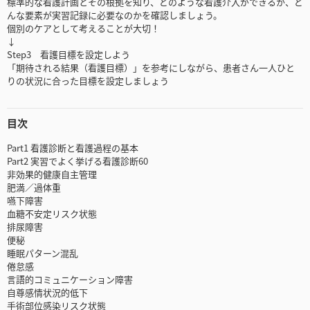
標準的な看護計画とその根拠を知り、どのような看護介入ができるか、ど
んな要素が実習記録に必要なのかを確認しましょう。
個別のケアとして考えることが大切！
↓
Step3 看護目標を設定しよう
「期待される結果（看護目標）」を参考にしながら、患者さん一人ひと
りの状況に合った目標を設定しましょう
目次
Part1 看護診断と看護過程の基本
Part2 実習でよく挙げる看護診断60
非効果的健康自主管理
肥満／過体重
嚥下障害
血糖不安定リスク状態
排尿障害
便秘
睡眠パターン混乱
倦怠感
言語的コミュニケーション障害
自尊感情状況的低下
手術部位感染リスク状態