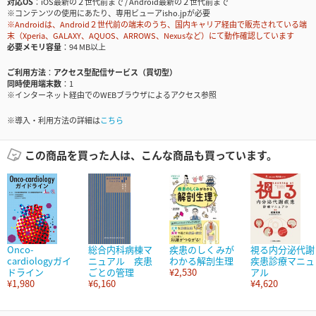
対応OS
iOS最新の２世代前まで / Android最新の２世代前まで
※コンテンツの使用にあたり、専用ビューアisho.jpが必要
※Androidは、Android２世代前の端末のうち、国内キャリア経由で販売されている端
末（Xperia、GALAXY、AQUOS、ARROWS、Nexusなど）にて動作確認しています
必要メモリ容量
94 MB以上
ご利用方法
アクセス型配信サービス（買切型）
同時使用端末数
1
※インターネット経由でのWEBブラウザによるアクセス参照
※導入・利用方法の詳細は
こちら
この商品を買った人は、こんな商品も買っています。
Onco-
総合内科病棟マ
疾患のしくみが
視る内分泌代謝
cardiologyガイ
ニュアル 疾患
わかる解剖生理
疾患診療マニュ
ドライン
ごとの管理
¥2,530
アル
¥1,980
¥6,160
¥4,620