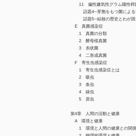
11 偏性嫌気性グラム陽性桿
話題4─芽胞をもつ菌による
話題5─結核の歴史とわが国
E 真菌感染症
1 真菌の分類
2 酵母様真菌
3 糸状菌
4 二形成真菌
F 寄生虫感染症
1 寄生虫感染症とは
2 吸虫
3 条虫
4 線虫
5 原虫
第4章 人間の活動と健康
A 環境と健康
1 環境と人間の健康との関
2 物理的環境と健康