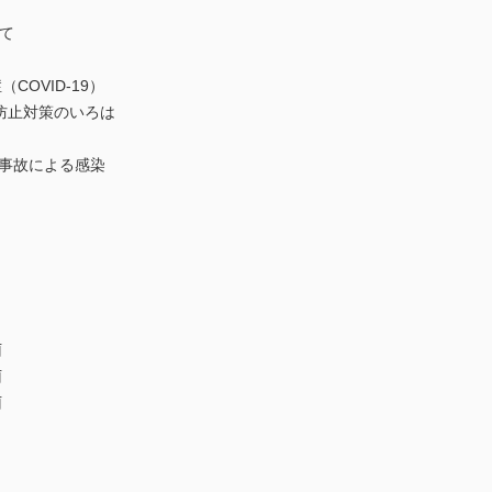
て
OVID-19）
防止対策のいろは
事故による感染
菌
菌
菌