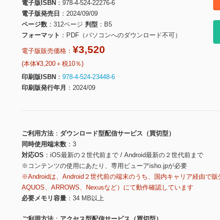
電子版ISBN
978-4-524-22276-6
電子版発売日
2024/09/09
ページ数
312ページ
判型
B5
フォーマット
PDF（パソコンへのダウンロード不可）
¥3,520
電子版販売価格：
(本体¥3,200＋税10％)
印刷版ISBN
978-4-524-23448-6
印刷版発行年月
2024/09
ご利用方法
ダウンロード型配信サービス（買切型）
同時使用端末数
3
対応OS
iOS最新の２世代前まで / Android最新の２世代前まで
※コンテンツの使用にあたり、専用ビューアisho.jpが必要
※Androidは、Android２世代前の端末のうち、国内キャリア経由で販
AQUOS、ARROWS、Nexusなど）にて動作確認しています
必要メモリ容量
34 MB以上
ご利用方法
アクセス型配信サービス（買切型）