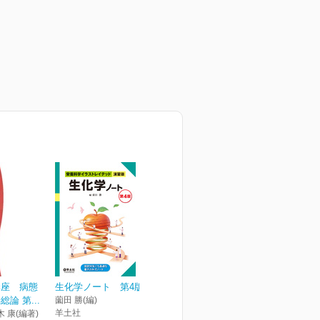
講座 病態
生化学ノート 第4版
論 第...
薗田 勝(編)
羊土社
木 康(編著)