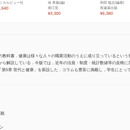
ジカルビュー社
保 孝義(編)
和田 隆志(編著)
,640
南江堂
医歯薬出版
¥3,300
¥6,380
の教科書．健康は様々な人々の職業活動のうえに成り立っているという
から解説している．今版では，近年の法規・制度・統計数値等の反映に
「第5章 世代と健康」を新設した．コラムも豊富に掲載し，学生にとっ
概観
）
ン