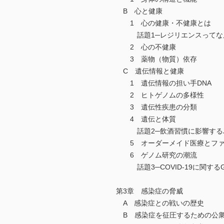
B 心と健康
1 心の健康・不健康とは
話題1─レジリエンスってな
2 心の不健康
3 薬物（物質）依存
C 遺伝情報と健康
1 遺伝情報の担い手DNA
2 ヒトゲノムの多様性
3 遺伝性疾患の分類
4 遺伝と体質
話題2─飲酒習慣に影響する
5 オーダーメイド医療とファ
6 ゲノム研究の潮流
話題3─COVID-19に関するG
第3章 感染症の脅威
A 感染症との戦いの歴史
B 感染症を征圧するための公