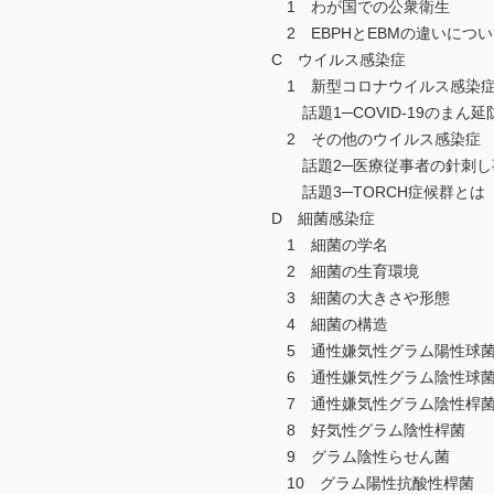
1 わが国での公衆衛生
2 EBPHとEBMの違いについ
C ウイルス感染症
1 新型コロナウイルス感染症（C
話題1─COVID-19のまん延
2 その他のウイルス感染症
話題2─医療従事者の針刺し
話題3─TORCH症候群とは
D 細菌感染症
1 細菌の学名
2 細菌の生育環境
3 細菌の大きさや形態
4 細菌の構造
5 通性嫌気性グラム陽性球
6 通性嫌気性グラム陰性球
7 通性嫌気性グラム陰性桿
8 好気性グラム陰性桿菌
9 グラム陰性らせん菌
10 グラム陽性抗酸性桿菌