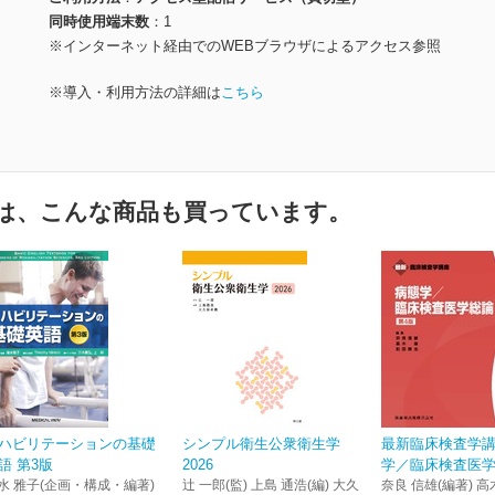
同時使用端末数
1
※インターネット経由でのWEBブラウザによるアクセス参照
※導入・利用方法の詳細は
こちら
は、こんな商品も買っています。
ハビリテーションの基礎
シンプル衛生公衆衛生学
最新臨床検査学
語 第3版
2026
学／臨床検査医学総
水 雅子(企画・構成・編著)
辻 一郎(監) 上島 通浩(編) 大久
奈良 信雄(編著) 高