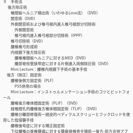
Ⅱ 手術法
後方除圧術
椎間板ヘルニア摘出術（いわゆるLove法）（DVD）
開窓術（DVD）
外側開窓術および椎弓根内進入椎弓根部分切除術
外側開窓術
椎弓根内進入椎弓根部分切除術（IPPP）
椎弓切除術（DVD）
腰椎椎弓形成術
内視鏡下後方除圧術
腰椎椎間板ヘルニアに対するMED（DVD）
腰部脊柱管狭窄症に対する片側進入両側除圧術（DVD）
Mini Lecture：腰椎内視鏡下手術の基本手技
後方（除圧）固定術
腰椎後側方固定術（PLF）
PSS併用の場合
Mini Lecture：インストゥルメンテーション手術のコツとピットフォ
ール
腰椎後方椎体間固定術（PLIF）（DVD）
経椎間孔的腰椎後方椎体間固定術（TLIF）（DVD）
腰椎分離部修復術ー経皮的ペディクルスクリューとフックロッドを使
用した低侵襲手技
腰椎後弯症に対する矯正固定術
下位腰椎の脊椎腫瘍に対する腫瘍脊椎骨全摘術ー後方-前方合併アプ