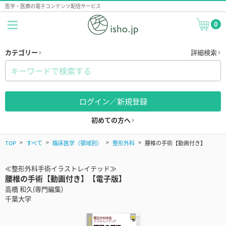
医学・医療の電子コンテンツ配信サービス
0
カテゴリー
詳細検索
ログイン／新規登録
初めての方へ
TOP
すべて
臨床医学（領域別）
整形外科
腰椎の手術【動画付き】
≪整形外科手術イラストレイテッド≫
腰椎の手術【動画付き】【電子版】
高橋 和久(専門編集)
千葉大学