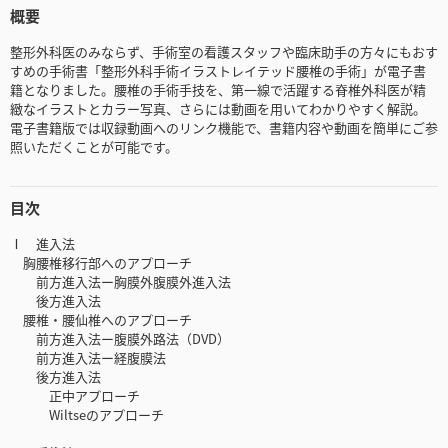
概要
整形外科医のみならず、手術室の看護スタッフや臨床助手の方々にもおす
すめの手術書「整形外科手術イラストレイテッド腰椎の手術」が電子書
籍となりました。腰椎の手術手技を、第一線で活躍する脊椎外科医が精
緻なイラストとカラー写真、さらには動画を用いてわかりやすく解説。
電子書籍版では収録動画へのリンク機能で、書籍内容や動画を簡単にご参
照いただくことが可能です。
目次
Ⅰ 進入法
胸腰椎移行部へのアプローチ
前方進入法ー胸膜外腹膜外進入法
後方進入法
腰椎・腰仙椎へのアプローチ
前方進入法ー腹膜外路法（DVD）
前方進入法ー経腹膜法
後方進入法
正中アプローチ
Wiltseのアプローチ