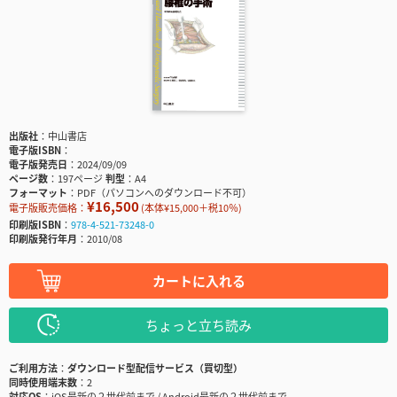
出版社
中山書店
電子版ISBN
電子版発売日
2024/09/09
ページ数
197ページ
判型
A4
フォーマット
PDF（パソコンへのダウンロード不可）
¥16,500
電子版販売価格：
(本体¥15,000＋税10％)
印刷版ISBN
978-4-521-73248-0
印刷版発行年月
2010/08
カートに入れる
ちょっと立ち読み
ご利用方法
ダウンロード型配信サービス（買切型）
同時使用端末数
2
対応OS
iOS最新の２世代前まで / Android最新の２世代前まで