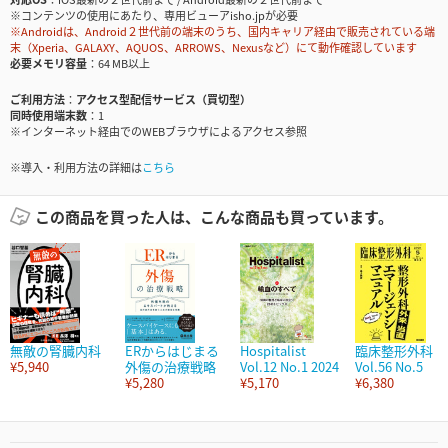
※コンテンツの使用にあたり、専用ビューアisho.jpが必要
※Androidは、Android２世代前の端末のうち、国内キャリア経由で販売されている端
末（Xperia、GALAXY、AQUOS、ARROWS、Nexusなど）にて動作確認しています
必要メモリ容量
64 MB以上
ご利用方法
アクセス型配信サービス（買切型）
同時使用端末数
1
※インターネット経由でのWEBブラウザによるアクセス参照
※導入・利用方法の詳細は
こちら
この商品を買った人は、こんな商品も買っています。
無敵の腎臓内科
ERからはじまる
Hospitalist
臨床整形外科
¥5,940
外傷の治療戦略
Vol.12 No.1 2024
Vol.56 No.5
¥5,280
¥5,170
¥6,380