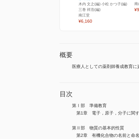
南
木内 文之(編) 小松 かつ子(編)
¥9
三巻 祥浩(編)
南江堂
¥6,160
概要
医療人としての薬剤師養成教育に
目次
第Ⅰ部 準備教育
第1章 電子，原子，分子に関す
第Ⅱ部 物質の基本的性質
第2章 有機化合物の名前と命