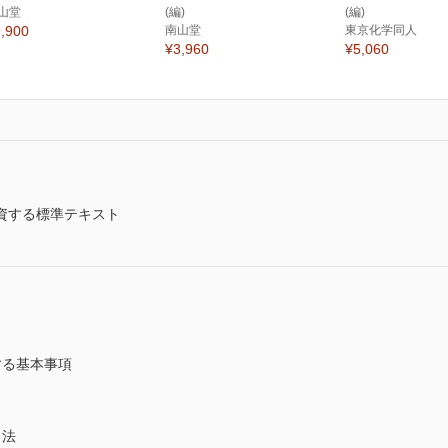
山堂
(編)
(編)
,900
南山堂
東京化学同人
¥3,960
¥5,060
資する標準テキスト
る基本事項
名法