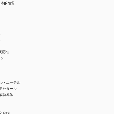
基本的性質
体
体
反応性
カン
ル・エーテル
アセタール
酸誘導体
化合物