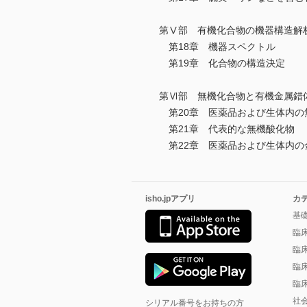
第Ⅴ部 有機化合物の機器構造解
第18章 機器スペクトル
第19章 化合物の構造決定
第Ⅵ部 無機化合物と有機金属錯
第20章 医薬品および生体内の
第21章 代表的な無機酸化物
第22章 医薬品および生体内の
isho.jpアプリ
カ
基
臨
臨
臨
臨
社
シリアル番号をお持ちの方