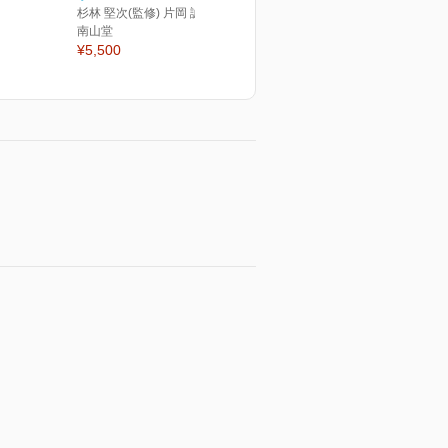
杉林 堅次(監修) 片岡 誠(編集)
南山堂
¥5,500