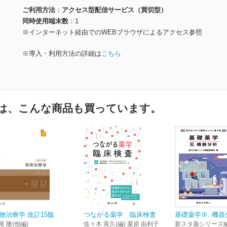
ご利用方法
アクセス型配信サービス（買切型）
同時使用端末数
1
※インターネット経由でのWEBブラウザによるアクセス参照
※導入・利用方法の詳細は
こちら
は、こんな商品も買っています。
物治療学 改訂15版
つながる薬学 臨床検査
基礎薬学Ⅲ. 機器
尾 隆(他編)
佐々木 英久(編) 栗原 由利子
新スタ薬シリーズ