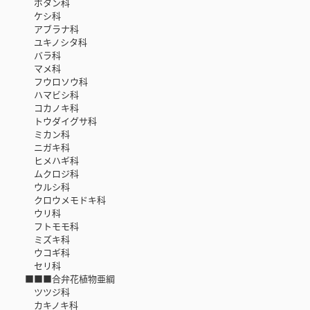
ボタン科
ケシ科
アブラナ科
ユキノシタ科
バラ科
マメ科
フウロソウ科
ハマビシ科
コカノキ科
トウダイグサ科
ミカン科
ニガキ科
ヒメハギ科
ムクロジ科
ウルシ科
クロウメモドキ科
ウリ科
フトモモ科
ミズキ科
ウコギ科
セリ科
■■■合弁花植物亜綱
ツツジ科
カキノキ科