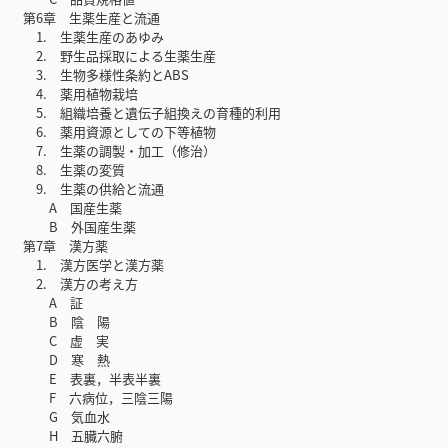
第6章 生薬生産と流通
1. 生薬生産のあゆみ
2. 野生品採取による生薬生産
3. 生物多様性条約とABS
4. 薬用植物栽培
5. 組織培養と遺伝子組換えの育種的利用
6. 薬用資源としての下等植物
7. 生薬の調製・加工（修治）
8. 生薬の変質
9. 生薬の供給と流通
A 国産生薬
B 外国産生薬
第7章 漢方薬
1. 漢方医学と漢方薬
2. 漢方の考え方
A 証
B 陰 陽
C 虚 実
D 寒 熱
E 表裏，半表半裏
F 六病位，三陰三陽
G 気血水
H 五臓六腑