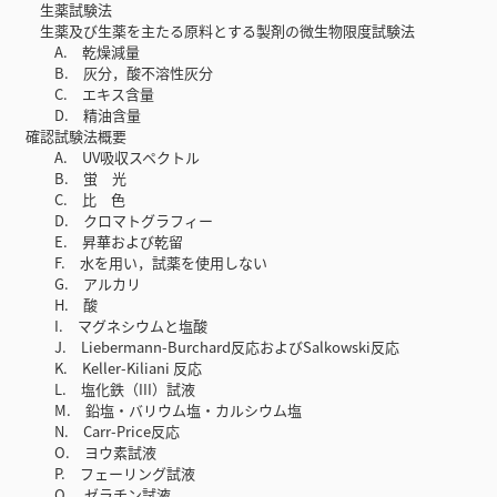
生薬試験法
生薬及び生薬を主たる原料とする製剤の微生物限度試験法
A. 乾燥減量
B. 灰分，酸不溶性灰分
C. エキス含量
D. 精油含量
確認試験法概要
A. UV吸収スペクトル
B. 蛍 光
C. 比 色
D. クロマトグラフィー
E. 昇華および乾留
F. 水を用い，試薬を使用しない
G. アルカリ
H. 酸
I. マグネシウムと塩酸
J. Liebermann-Burchard反応およびSalkowski反応
K. Keller-Kiliani 反応
L. 塩化鉄（III）試液
M. 鉛塩・バリウム塩・カルシウム塩
N. Carr-Price反応
O. ヨウ素試液
P. フェーリング試液
Q. ゼラチン試液