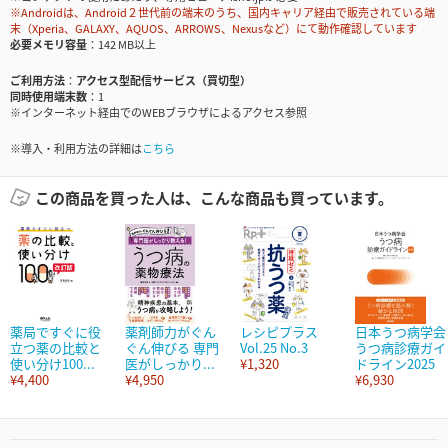
※Androidは、Android２世代前の端末のうち、国内キャリア経由で販売されている端
末（Xperia、GALAXY、AQUOS、ARROWS、Nexusなど）にて動作確認しています
必要メモリ容量
142 MB以上
ご利用方法
アクセス型配信サービス（買切型）
同時使用端末数
1
※インターネット経由でのWEBブラウザによるアクセス参照
※導入・利用方法の詳細は
こちら
この商品を買った人は、こんな商品も買っています。
薬局ですぐに役
薬剤師力がぐん
レシピプラス
日本うつ病学会
立つ薬の比較と
ぐん伸びる 専門
Vol.25 No.3
うつ病診療ガイ
使い分け100...
医がしっかり...
¥1,320
ドライン2025
¥4,400
¥4,950
¥6,930