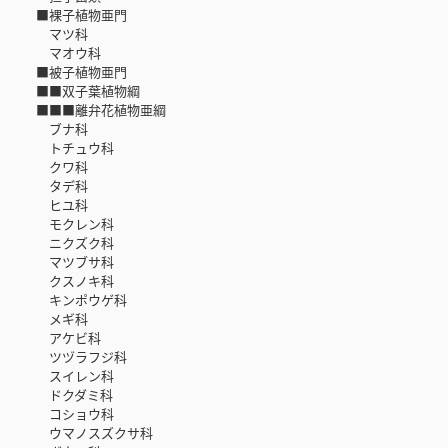
■裸子植物亜門
マツ科
マオウ科
■被子植物亜門
■■双子葉植物綱
■■■離弁花植物亜綱
ブナ科
トチュウ科
クワ科
タデ科
ヒユ科
モクレン科
ニクズク科
マツブサ科
クスノキ科
キンポウゲ科
メギ科
アケビ科
ツヅラフジ科
スイレン科
ドクダミ科
コショウ科
ウマノスズクサ科