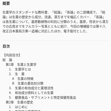
概要
生薬学のスタンダードな教科書．「総論」「各論」の二部構成で，「総
論」は生薬の歴史から成分，流通，漢方までを幅広くカバー．「各論」
は各生薬について，基原動植物の科別に分類のうえ，基原，性状から漢方
での応用までをフルカラー写真とともに紹介．今回の増補版では第十八
改正日本薬局方第一追補に対応したほか，電子版付とした．
目次
【内容目次】
総 論
第1章 生薬と生薬学
1. 生薬学とは
2. 生 薬
A 生薬の特徴
B 生薬の薬効別分類
3. 生薬の有効成分と薬理活性
4. 有効成分原料としての生薬
5. 健康食品・サプリメントと特定保健用食品
第2章 生薬の歴史
1. はじめに