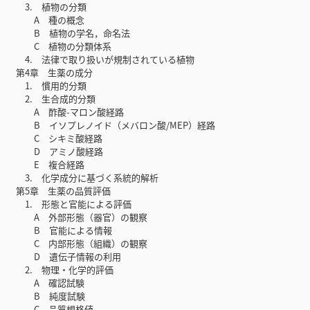
3. 植物の分類
A 種の概念
B 植物の学名，命名法
C 植物の分類体系
4. 法律で取り扱いが規制されている植物
第4章 生薬の成分
1. 慣用的分類
2. 生合成的分類
A 酢酸-マロン酸経路
B イソプレノイド（メバロン酸/MEP）経路
C シキミ酸経路
D アミノ酸経路
E 複合経路
3. 化学成分に基づく系統的解析
第5章 生薬の品質評価
1. 形態と官能による評価
A 外部形態（器官）の観察
B 官能による情報
C 内部形態（組織）の観察
D 遺伝子情報の利用
2. 物理・化学的評価
A 確認試験
B 純度試験
C 品質規格値