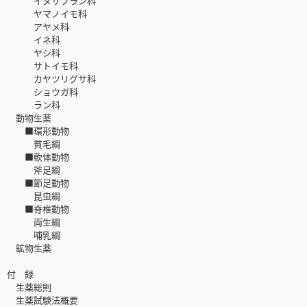
イヌサフラン科
ヤマノイモ科
アヤメ科
イネ科
ヤシ科
サトイモ科
カヤツリグサ科
ショウガ科
ラン科
動物生薬
■環形動物
貧毛綱
■軟体動物
斧足綱
■節足動物
昆虫綱
■脊椎動物
両生綱
哺乳綱
鉱物生薬
付 録
生薬総則
生薬試験法概要