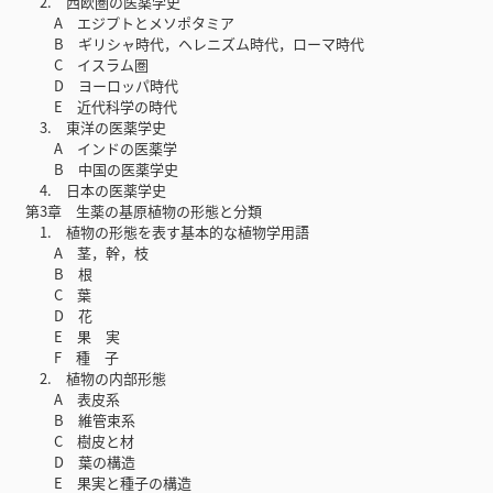
2. 西欧圏の医薬学史
A エジプトとメソポタミア
B ギリシャ時代，ヘレニズム時代，ローマ時代
C イスラム圏
D ヨーロッパ時代
E 近代科学の時代
3. 東洋の医薬学史
A インドの医薬学
B 中国の医薬学史
4. 日本の医薬学史
第3章 生薬の基原植物の形態と分類
1. 植物の形態を表す基本的な植物学用語
A 茎，幹，枝
B 根
C 葉
D 花
E 果 実
F 種 子
2. 植物の内部形態
A 表皮系
B 維管束系
C 樹皮と材
D 葉の構造
E 果実と種子の構造