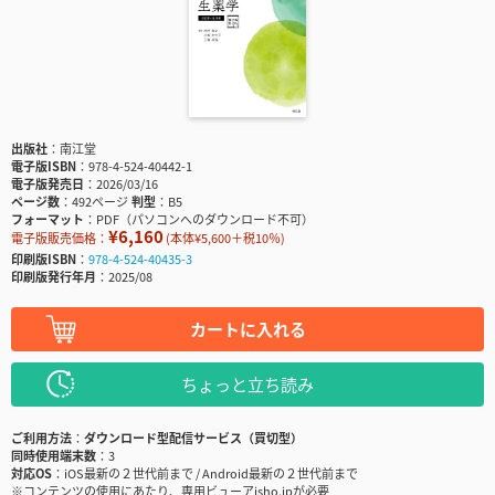
出版社
南江堂
電子版ISBN
978-4-524-40442-1
電子版発売日
2026/03/16
ページ数
492ページ
判型
B5
フォーマット
PDF（パソコンへのダウンロード不可）
¥6,160
電子版販売価格：
(本体¥5,600＋税10％)
印刷版ISBN
978-4-524-40435-3
印刷版発行年月
2025/08
カートに入れる
ちょっと立ち読み
ご利用方法
ダウンロード型配信サービス（買切型）
同時使用端末数
3
対応OS
iOS最新の２世代前まで / Android最新の２世代前まで
※コンテンツの使用にあたり、専用ビューアisho.jpが必要