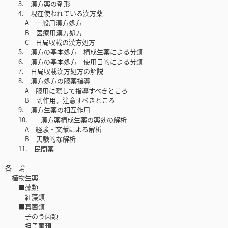
3. 漢方薬の剤形
4. 現在使われている漢方薬
A 一般用漢方処方
B 医療用漢方処方
C 日局収載の漢方処方
5. 漢方の基本処方─構成生薬による分類
6. 漢方の基本処方─使用目的による分類
7. 日局収載漢方処方の解説
8. 漢方処方の服薬指導
A 服用に際して指導すべきところ
B 副作用，注意すべきところ
9. 漢方生薬の相互作用
10. 漢方薬構成生薬の薬効の解析
A 経験・文献による解析
B 実験的な解析
11. 民間薬
各 論
植物生薬
■藻類
紅藻類
■真菌類
子のう菌類
担子菌類