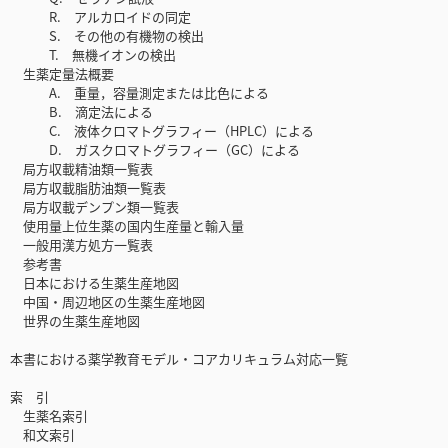
R. アルカロイドの同定
S. その他の有機物の検出
T. 無機イオンの検出
生薬定量法概要
A. 重量，容量測定または比色による
B. 滴定法による
C. 液体クロマトグラフィー（HPLC）による
D. ガスクロマトグラフィー（GC）による
局方収載精油類一覧表
局方収載脂肪油類一覧表
局方収載デンプン類一覧表
使用量上位生薬の国内生産量と輸入量
一般用漢方処方一覧表
参考書
日本における生薬生産地図
中国・周辺地区の生薬生産地図
世界の生薬生産地図
本書における薬学教育モデル・コアカリキュラム対応一覧
索 引
生薬名索引
和文索引