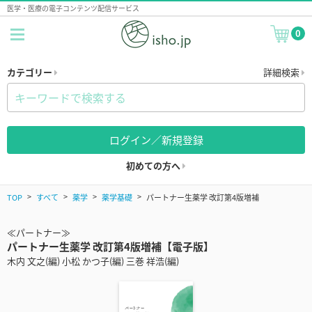
医学・医療の電子コンテンツ配信サービス
0
カテゴリー
詳細検索
ログイン／新規登録
初めての方へ
TOP
すべて
薬学
薬学基礎
パートナー生薬学 改訂第4版増補
≪パートナー≫
パートナー生薬学 改訂第4版増補【電子版】
木内 文之(編) 小松 かつ子(編) 三巻 祥浩(編)