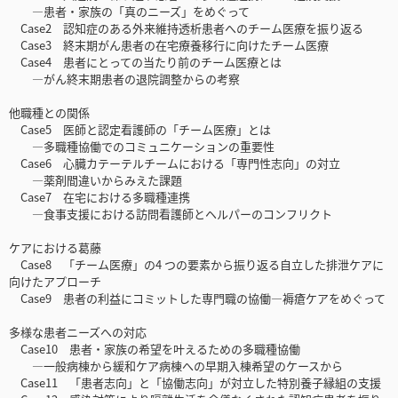
―患者・家族の「真のニーズ」をめぐって
Case2 認知症のある外来維持透析患者へのチーム医療を振り返る
Case3 終末期がん患者の在宅療養移行に向けたチーム医療
Case4 患者にとっての当たり前のチーム医療とは
―がん終末期患者の退院調整からの考察
他職種との関係
Case5 医師と認定看護師の「チーム医療」とは
―多職種協働でのコミュニケーションの重要性
Case6 心臓カテーテルチームにおける「専門性志向」の対立
―薬剤間違いからみえた課題
Case7 在宅における多職種連携
―食事支援における訪問看護師とヘルパーのコンフリクト
ケアにおける葛藤
Case8 「チーム医療」の4 つの要素から振り返る自立した排泄ケアに
向けたアプローチ
Case9 患者の利益にコミットした専門職の協働―褥瘡ケアをめぐって
多様な患者ニーズへの対応
Case10 患者・家族の希望を叶えるための多職種協働
―一般病棟から緩和ケア病棟への早期入棟希望のケースから
Case11 「患者志向」と「協働志向」が対立した特別養子縁組の支援