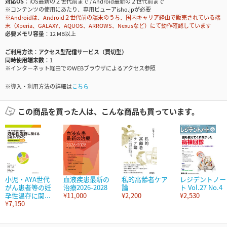
対応OS
iOS最新の２世代前まで / Android最新の２世代前まで
※コンテンツの使用にあたり、専用ビューアisho.jpが必要
※Androidは、Android２世代前の端末のうち、国内キャリア経由で販売されている端
末（Xperia、GALAXY、AQUOS、ARROWS、Nexusなど）にて動作確認しています
必要メモリ容量
12 MB以上
ご利用方法
アクセス型配信サービス（買切型）
同時使用端末数
1
※インターネット経由でのWEBブラウザによるアクセス参照
※導入・利用方法の詳細は
こちら
この商品を買った人は、こんな商品も買っています。
小児・AYA世代
血液疾患最新の
私的高齢者ケア
レジデントノー
がん患者等の妊
治療2026-2028
論
ト Vol.27 No.4
孕性温存に関...
¥11,000
¥2,200
¥2,530
¥7,150