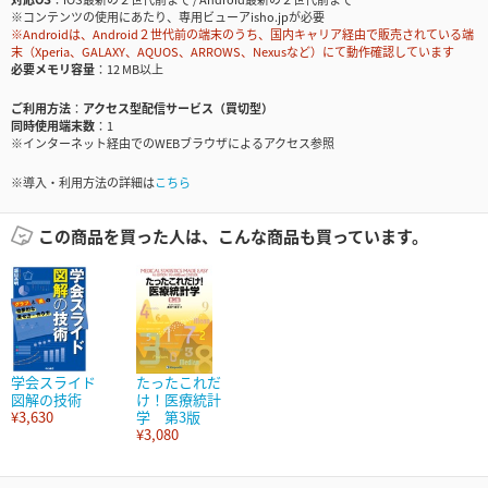
※コンテンツの使用にあたり、専用ビューアisho.jpが必要
※Androidは、Android２世代前の端末のうち、国内キャリア経由で販売されている端
末（Xperia、GALAXY、AQUOS、ARROWS、Nexusなど）にて動作確認しています
必要メモリ容量
12 MB以上
ご利用方法
アクセス型配信サービス（買切型）
同時使用端末数
1
※インターネット経由でのWEBブラウザによるアクセス参照
※導入・利用方法の詳細は
こちら
この商品を買った人は、こんな商品も買っています。
学会スライド
たったこれだ
図解の技術
け！医療統計
¥3,630
学 第3版
¥3,080