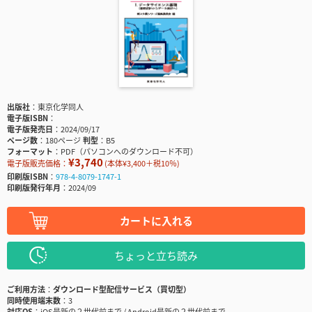
出版社
東京化学同人
電子版ISBN
電子版発売日
2024/09/17
ページ数
180ページ
判型
B5
フォーマット
PDF（パソコンへのダウンロード不可）
¥3,740
電子版販売価格：
(本体¥3,400＋税10％)
印刷版ISBN
978-4-8079-1747-1
印刷版発行年月
2024/09
カートに入れる
ちょっと立ち読み
ご利用方法
ダウンロード型配信サービス（買切型）
同時使用端末数
3
対応OS
iOS最新の２世代前まで / Android最新の２世代前まで