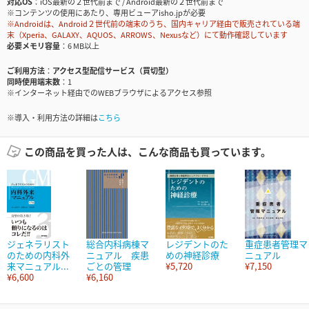
対応OS
iOS最新の２世代前まで / Android最新の２世代前まで
※コンテンツの使用にあたり、専用ビューアisho.jpが必要
※Androidは、Android２世代前の端末のうち、国内キャリア経由で販売されている端
末（Xperia、GALAXY、AQUOS、ARROWS、Nexusなど）にて動作確認しています
必要メモリ容量
6 MB以上
ご利用方法
アクセス型配信サービス（買切型）
同時使用端末数
1
※インターネット経由でのWEBブラウザによるアクセス参照
※導入・利用方法の詳細は
こちら
この商品を買った人は、こんな商品も買っています。
ジェネラリスト
総合内科病棟マ
レジデントのた
重症患者管理マ
のための内科外
ニュアル 疾患
めの神経診療
ニュアル
来マニュアル...
ごとの管理
¥5,720
¥7,150
¥6,600
¥6,160