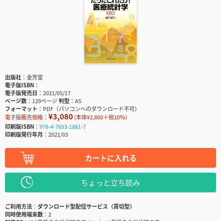
出版社
金芳堂
電子版ISBN
電子版発売日
2021/05/17
ページ数
129ページ
判型
A5
フォーマット
PDF（パソコンへのダウンロード不可）
¥3,080
電子版販売価格：
(本体¥2,800＋税10％)
印刷版ISBN
978-4-7653-1861-7
印刷版発行年月
2021/03
カートに入れる
ちょっと立ち読み
ご利用方法
ダウンロード型配信サービス（買切型）
同時使用端末数
2