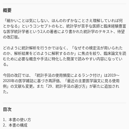
概要
「細かいことは気にしない、ほんのわずかなことさえ理解していれば何
とかなる」というコンセプトのもと、統計学が苦手な医師と臨床経験豊富
な医学統計学者という2人の著者により書かれた統計学のテキスト、待望
の改訂版。
どのように統計解析を行うかではなく、「なぜその検定法が用いられた
のか、解析結果をどのように解釈するのか」に焦点を絞り、臨床論文を読
むために必要な概念や手法に特化した簡潔で読みやすい内容になってい
る。
今回の改訂では、「統計手法の使用頻度によるランク付け」は2019～
2020年の医学雑誌に基づき再評価、「最近の主要医学論文に見る使用
例」の文献も変更。また「29．統計手法の選び方」が新たに追加され
た。
目次
1．本書の使い方
2．本書の構成