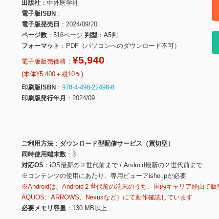
出版社
中外医学社
電子版ISBN
電子版発売日
2024/09/20
ページ数
516ページ
判型
A5判
フォーマット
PDF（パソコンへのダウンロード不可）
¥5,940
電子版販売価格：
(本体¥5,400＋税10％)
印刷版ISBN
978-4-498-22498-8
印刷版発行年月
2024/09
ご利用方法
ダウンロード型配信サービス（買切型）
同時使用端末数
3
対応OS
iOS最新の２世代前まで / Android最新の２世代前まで
※コンテンツの使用にあたり、専用ビューアisho.jpが必要
※Androidは、Android２世代前の端末のうち、国内キャリア経由で販
AQUOS、ARROWS、Nexusなど）にて動作確認しています
必要メモリ容量
130 MB以上