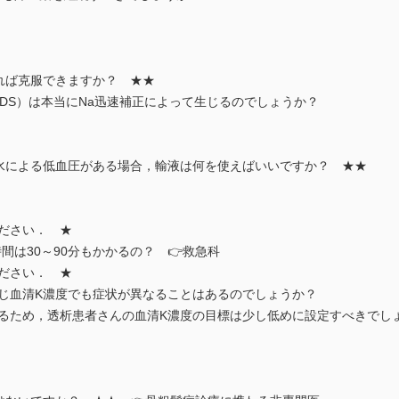
れば克服できますか？ ★★
DS）は本当にNa迅速補正によって生じるのでしょうか？
脱水による低血圧がある場合，輸液は何を使えばいいですか？ ★★
ださい． ★
は30～90分もかかるの？ 👉救急科
ださい． ★
じ血清K濃度でも症状が異なることはあるのでしょうか？
するため，透析患者さんの血清K濃度の目標は少し低めに設定すべきでし