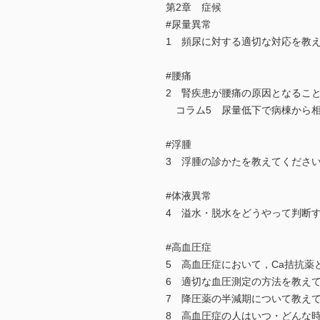
第2章 症候
#尿量異常
1 頻尿に対する適切な対応を教
#腰痛
2 腎疾患が腰痛の原因となるこ
コラム5 尿量低下で病棟から相
#浮腫
3 浮腫の診かたを教えてくださ
#体液異常
4 溢水・脱水をどうやって判断
#高血圧症
5 高血圧症において，Ca拮抗薬
6 適切な血圧測定の方法を教え
7 降圧薬の半減期について教えて
8 高血圧症の人はいつ・どんな