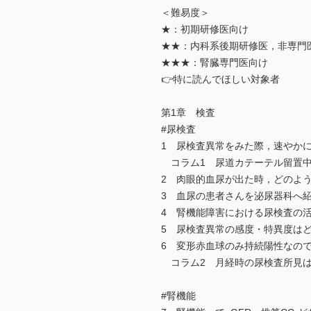
＜難易度＞
★：初期研修医向け
★★：内科系後期研修医，非専門
★★★：腎臓専門医向け
👉特に読んでほしい対象者
第1章 検査
#尿検査
1 尿検査異常をみた際，速やか
コラム1 尿道カテーテル留置中
2 肉眼的血尿が出た時，どのよ
3 血尿の患者さんを泌尿器科へ
4 腎機能障害における尿検査の
5 尿検査異常の感度・特異度は
6 変形赤血球のみ持続陽性なの
コラム2 月経時の尿検査所見は
#腎機能