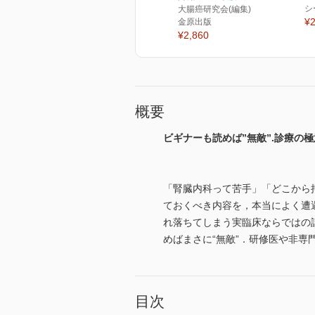
シ
大腸癌研究会(編集)
¥2
金原出版
¥2,860
概要
ビギナーも読めば”無敵”.診療の
「腎臓内科って苦手」「どこから
ておくべき内容を，本当によく遭遇
れ落ちてしまう実臨床ならではの
めばまさに“無敵”．研修医や非
目次