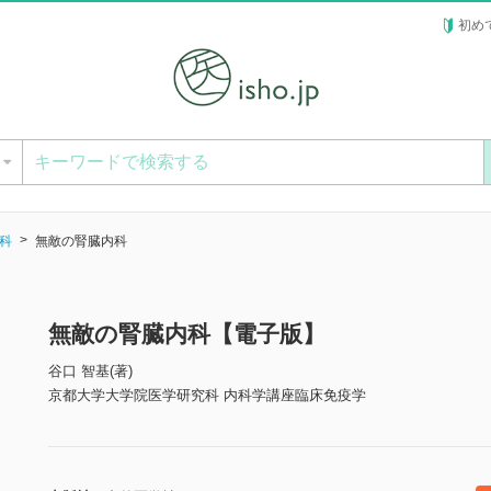
初め
ー
科
無敵の腎臓内科
無敵の腎臓内科【電子版】
谷口 智基(著)
京都大学大学院医学研究科 内科学講座臨床免疫学