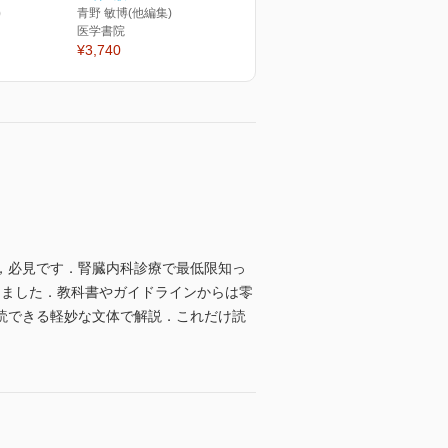
)
青野 敏博(他編集)
医学書院
¥3,740
，必見です．腎臓内科診療で最低限知っ
めました．教科書やガイドラインからは零
読できる軽妙な文体で解説．これだけ読