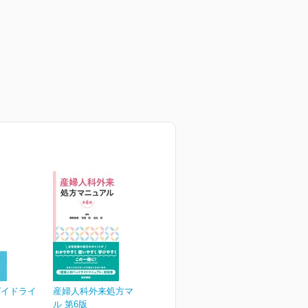
ガイドライ
産婦人科外来処方マニュア
ル 第6版