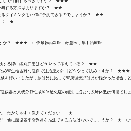
rどちらで評価するべきですか？ ★★★
予測する方法はありますか？ ★★
g/dLになるタイミングを正確に予測できるのでしょうか？ ★★
！？ ★
すか？ ★★★ 👉循環器内科医，救急医，集中治療医
生検する際に鑑別疾患はどうやって考えている？ ★★
のため腎生検困難な症例では治療方針はどうやって決めますか？ ★★★
検を行いましたが，尿所見に比して腎病理光顕所見が軽かった場合，ど
症候群と巣状分節性糸球体硬化症の鑑別に必要な糸球体数は何個でし
せん．わかりやすく教えてください． ★
すが，他に酸塩基平衡異常を推測できる方法はないでしょうか？ ★ 