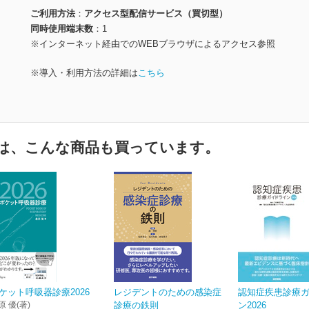
ご利用方法
アクセス型配信サービス（買切型）
同時使用端末数
1
※インターネット経由でのWEBブラウザによるアクセス参照
※導入・利用方法の詳細は
こちら
は、こんな商品も買っています。
ケット呼吸器診療2026
レジデントのための感染症
認知症疾患診療
原 優(著)
診療の鉄則
ン2026