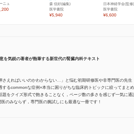
ーニュ
森 信好(編集)
日本神経学会(監修
,200
医学書院
医学書院
¥5,940
¥6,600
極意を気鋭の著者が熱筆する新世代の腎臓内科テキスト
押さえればいいのかわからない…」と悩む初期研修医や非専門医の先生
するcommonな症例×本当に困りがちな臨床的トピックに絞ってまと
話題をクイズ形式で飽きることなく，ページ数の多さを感じず一気に通
専門医のみならず，専門医の腕試しにも最適な一冊です！