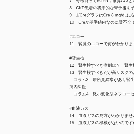
7 腎機能ってeGFR，推算CC
8 CKD患者の将来的な腎予後を
9 1/CreグラフはCre 8 m
10 Creが基準値内なのに腎不全
#エコー
11 腎臓のエコーで何がわかりま
#腎生検
12 腎生検すべき症例は？ 腎
13 腎生検すべきだが高リスク
コラム3 尿所見異常があり腎生
病内科医
コラム4 微小変化型ネフローゼ
#血液ガス
14 血液ガスの見方がわかりま
15 血液ガスの機械がないので