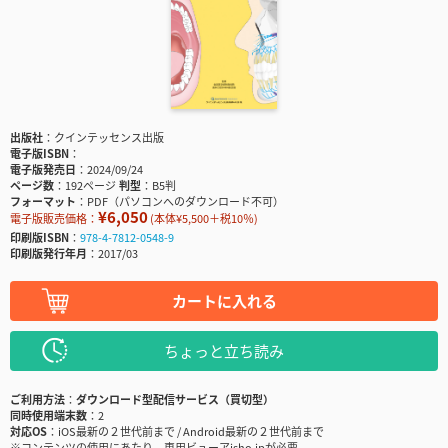
出版社
クインテッセンス出版
電子版ISBN
電子版発売日
2024/09/24
ページ数
192ページ
判型
B5判
フォーマット
PDF（パソコンへのダウンロード不可）
¥6,050
電子版販売価格：
(本体¥5,500＋税10％)
印刷版ISBN
978-4-7812-0548-9
印刷版発行年月
2017/03
カートに入れる
ちょっと立ち読み
ご利用方法
ダウンロード型配信サービス（買切型）
同時使用端末数
2
対応OS
iOS最新の２世代前まで / Android最新の２世代前まで
※コンテンツの使用にあたり、専用ビューアisho.jpが必要