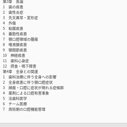
第3章 各論
1 歯の疾患
2 歯性炎症
3 先天異常・変形症
4 外傷
5 粘膜疾患
6 嚢胞性疾患
7 顎口腔領域の腫瘍
8 唾液腺疾患
9 顎関節疾患
10 神経疾患
11 歯科心身症
12 摂食・嚥下障害
第4章 全身との関連
1 歯科治療に伴う全身への影響
2 全身疾患に伴う顎口腔症状
3 顔面・口腔に症状が現れる症候群
4 薬剤による口腔有害事象
5 法歯科医学
6 チーム医療
7 周術期の口腔機能管理