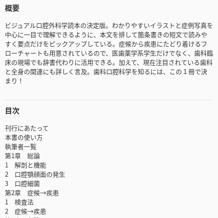
概要
ビジュアル口腔外科学読本の決定版。わかりやすいイラストと症例写真を
中心に一目で理解できるように、本文を排して箇条書きの短文で読みや
すく要点だけをピックアップしている。症候から疾患にたどり着けるフ
ローチャートも用意されているので、医歯薬学系学生だけでなく、歯科臨
床の現場でも辞書代わりに活用できる。加えて、現在注目されている歯科
と全身の関連にも詳しく言及。歯科口腔科学を知るには、この１冊で決
まり！
目次
刊行にあたって
本書の使い方
執筆者一覧
第1章 総論
1 解剖と機能
2 口腔顎顔面の発生
3 口腔細菌
第2章 症候→疾患
1 検査法
2 症候→疾患