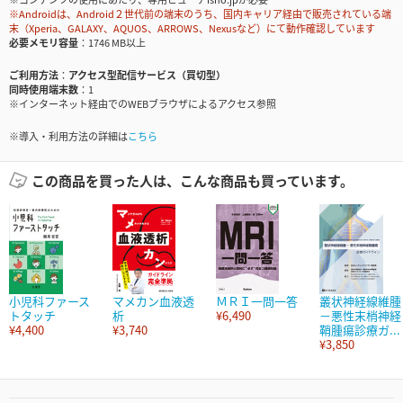
※Androidは、Android２世代前の端末のうち、国内キャリア経由で販売されている端
末（Xperia、GALAXY、AQUOS、ARROWS、Nexusなど）にて動作確認しています
必要メモリ容量
1746 MB以上
ご利用方法
アクセス型配信サービス（買切型）
同時使用端末数
1
※インターネット経由でのWEBブラウザによるアクセス参照
※導入・利用方法の詳細は
こちら
この商品を買った人は、こんな商品も買っています。
小児科ファース
マメカン血液透
ＭＲＩ一問一答
叢状神経線維腫
トタッチ
析
¥6,490
－悪性末梢神経
¥4,400
¥3,740
鞘腫瘍診療ガ...
¥3,850