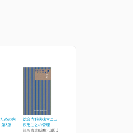
のための内
総合内科病棟マニュアル
 第3版
疾患ごとの管理
筒泉 貴彦(編集) 山田 悠史(編