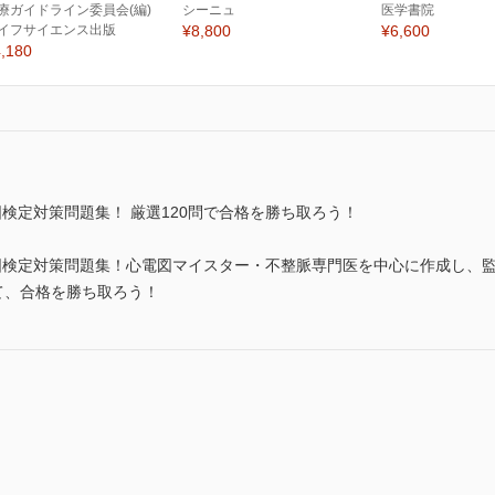
療ガイドライン委員会(編)
シーニュ
医学書院
イフサイエンス出版
¥8,800
¥6,600
,180
図検定対策問題集！ 厳選120問で合格を勝ち取ろう！
電図検定対策問題集！心電図マイスター・不整脈専門医を中心に作成し、
て、合格を勝ち取ろう！