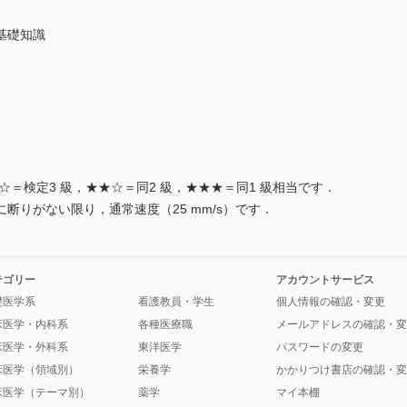
基礎知識
☆＝検定3 級，★★☆＝同2 級，★★★＝同1 級相当です．
断りがない限り，通常速度（25 mm/s）です．
テゴリー
アカウントサービス
礎医学系
看護教員・学生
個人情報の確認・変更
床医学・内科系
各種医療職
メールアドレスの確認・変
床医学・外科系
東洋医学
パスワードの変更
床医学（領域別）
栄養学
かかりつけ書店の確認・変
床医学（テーマ別）
薬学
マイ本棚