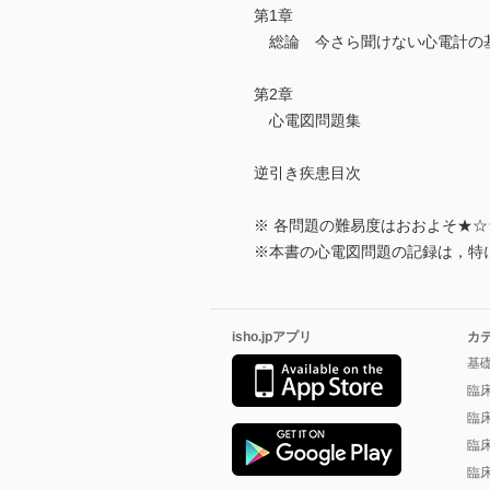
第1章
総論 今さら聞けない心電計の
第2章
心電図問題集
逆引き疾患目次
※ 各問題の難易度はおおよそ★☆
※本書の心電図問題の記録は，特に
isho.jpアプリ
カ
基
臨
臨
臨
臨