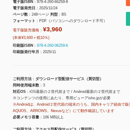
電子版ISBN
978-4-260-66259-8
電子版発売日
2025/11/24
ページ数
248ページ
判型
B5
フォーマット
PDF（パソコンへのダウンロード不可）
¥3,960
電子版販売価格：
(本体¥3,600＋税10％)
印刷版ISBN
978-4-260-06259-6
印刷版発行年月
2025/11
ご利用方法
ダウンロード型配信サービス（買切型）
同時使用端末数
3
対応OS
iOS最新の２世代前まで / Android最新の２世代前まで
※コンテンツの使用にあたり、専用ビューアisho.jpが必要
※Androidは、Android２世代前の端末のうち、国内キャリア経由で販
AQUOS、ARROWS、Nexusなど）にて動作確認しています
必要メモリ容量
106 MB以上
ご利用方法
アクセス型配信サービス（買切型）