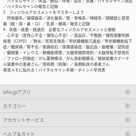
バイタルサイン／体温／脈拍／呼吸／血圧／意識／バイタルサイン測定
／バイタルサインの報告と記録
3 フィジカルアセスメントをマスターしよう
呼吸器系／循環器系／消化器系／筋・骨格系／神経系／頭頸部と感覚
器（眼・耳・鼻・口）／乳房・腋窩／報告と記録
4 状態・疾患・経過別 必要なフィジカルアセスメントと根拠
心不全（急性心不全・慢性心不全）／高血圧／不整脈／慢性閉塞性肺
疾患（COPD）／肺炎／気管支喘息／甲状腺機能亢進症／甲状腺機能低下
症／糖尿病／腎不全／尿路結石／尿路感染症／脳出血・脳梗塞／認知症
／腸閉塞・イレウス／肺機能障害／大腿骨頸部骨折／大腿骨転子部骨折
／ファロー四徴症／がん薬物療法／がん放射線療法／膀胱留置カテーテ
ル留置中の患者さん／周術期（術後）／長期臥床の患者さん
実習メモに貼れる！バイタルサイン手順・ポイント早見表
isho.jpアプリ
カテゴリー
アカウントサービス
ヘルプ＆ガイド