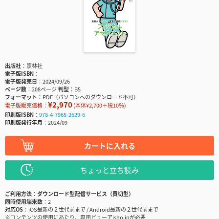
出版社
照林社
電子版ISBN
電子版発売日
2024/09/26
ページ数
208ページ
判型
B5
フォーマット
PDF（パソコンへのダウンロード不可）
¥2,970
電子版販売価格：
(本体¥2,700＋税10％)
印刷版ISBN
978-4-7965-2629-6
印刷版発行年月
2024/09
カートに入れる
ちょっと立ち読み
ご利用方法
ダウンロード型配信サービス（買切型）
同時使用端末数
2
対応OS
iOS最新の２世代前まで / Android最新の２世代前まで
※コンテンツの使用にあたり、専用ビューアisho.jpが必要