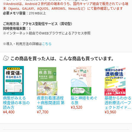
※Androidは、Android２世代前の端末のうち、国内キャリア経由で販売されている端
末（Xperia、GALAXY、AQUOS、ARROWS、Nexusなど）にて動作確認しています
必要メモリ容量
270 MB以上
ご利用方法
アクセス型配信サービス（買切型）
同時使用端末数
1
※インターネット経由でのWEBブラウザによるアクセス参照
※導入・利用方法の詳細は
こちら
この商品を買った人は、こんな商品も買っています。
病態がみえる
疾患別看護過程
脳と神経をめぐ
基礎からわかる
検査値の本当の
＋病態関連図 第
る旅
透析療法パーフ
読み方
5版
¥3,520
ェクトガイド...
¥4,400
¥7,700
¥3,960