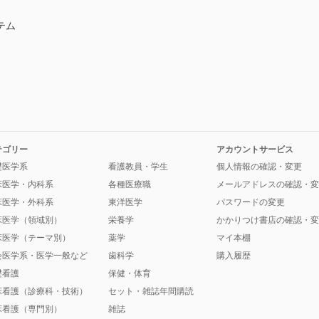
テム
テゴリー
アカウントサービス
礎医学系
看護教員・学生
個人情報の確認・変更
床医学・内科系
各種医療職
メールアドレスの確認・変
床医学・外科系
東洋医学
パスワードの変更
床医学（領域別）
栄養学
かかりつけ書店の確認・変
床医学（テーマ別）
薬学
マイ本棚
会医学系・医学一般など
歯科学
購入履歴
礎看護
保健・体育
床看護（診療科・技術）
セット・雑誌年間購読
床看護（専門別）
雑誌