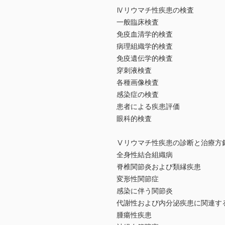
Ⅳリウマチ性疾患の検査
一般臨床検査
免疫血清学的検査
病理組織学的検査
免疫遺伝学的検査
穿刺液検査
各種画像検査
感染症の検査
患者による疾患評価
眼科的検査
Ⅴリウマチ性疾患の診断と治療方
全身性結合組織病
脊椎関節炎および類縁疾患
変形性関節症
感染に伴う関節炎
代謝性および内分泌疾患に関連す
腫瘍性疾患