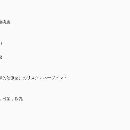
連疾患
s）
薬
標的治療薬）のリスクマネージメント
，出産，授乳