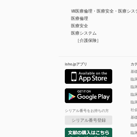
Ⅷ医療倫理・医療安全・医療シス
医療倫理
医療安全
医療システム
［介護保険］
isho.jpアプリ
カ
基
臨
臨
臨
臨
社
シリアル番号をお持ちの方
基
シリアル番号登録
臨
臨