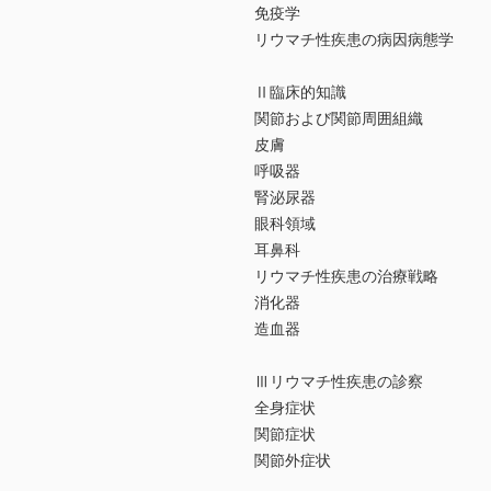
免疫学
リウマチ性疾患の病因病態学
Ⅱ臨床的知識
関節および関節周囲組織
皮膚
呼吸器
腎泌尿器
眼科領域
耳鼻科
リウマチ性疾患の治療戦略
消化器
造血器
Ⅲリウマチ性疾患の診察
全身症状
関節症状
関節外症状