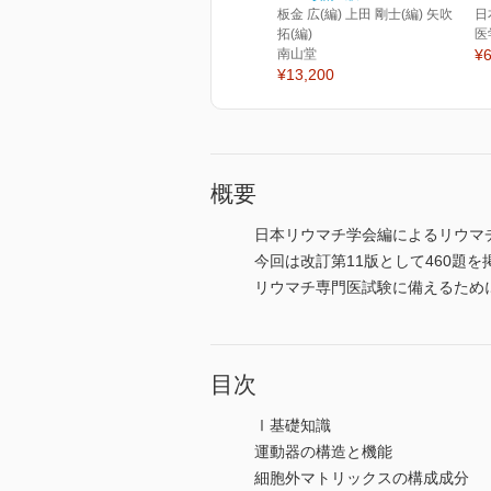
板金 広(編) 上田 剛士(編) 矢吹
日
拓(編)
医
南山堂
¥6
¥13,200
概要
日本リウマチ学会編によるリウマ
今回は改訂第11版として460題を
リウマチ専門医試験に備えるため
目次
Ⅰ基礎知識
運動器の構造と機能
細胞外マトリックスの構成成分