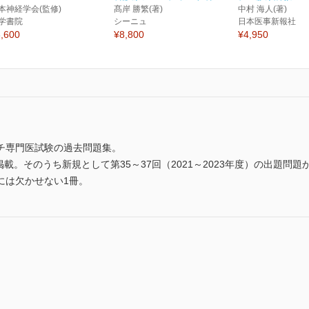
本神経学会(監修)
髙岸 勝繁(著)
中村 海人(著)
学書院
シーニュ
日本医事新報社
,600
¥8,800
¥4,950
チ専門医試験の過去問題集。
掲載。そのうち新規として第35～37回（2021～2023年度）の出題問
には欠かせない1冊。