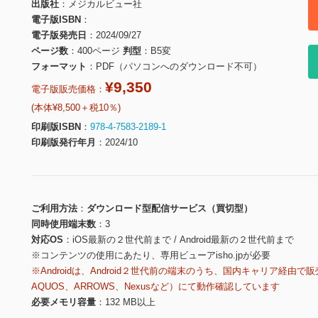
出版社
メジカルビュー社
電子版ISBN
電子版発売日
2024/09/27
ページ数
400ページ
判型
B5変
フォーマット
PDF（パソコンへのダウンロード不可）
¥9,350
電子版販売価格：
(本体¥8,500＋税10％)
印刷版ISBN
978-4-7583-2189-1
印刷版発行年月
2024/10
ご利用方法
ダウンロード型配信サービス（買切型）
同時使用端末数
3
対応OS
iOS最新の２世代前まで / Android最新の２世代前まで
※コンテンツの使用にあたり、専用ビューアisho.jpが必要
※Androidは、Android２世代前の端末のうち、国内キャリア経由で販
AQUOS、ARROWS、Nexusなど）にて動作確認しています
必要メモリ容量
132 MB以上