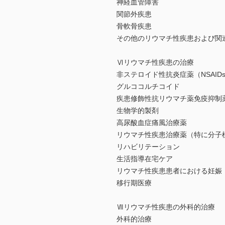
神経血管障害
関節外疾患
骨軟骨疾患
その他のリウマチ性疾患および関
Ⅵリウマチ性疾患の治療
非ステロイド性抗炎症薬（NSAID
グルココルチコイド
疾患修飾性抗リウマチ薬免疫抑制
生物学的製剤
高尿酸血症痛風治療薬
リウマチ性疾患治療薬（特に分子
リハビリテーション
生活指導在宅ケア
リウマチ性疾患患者における妊娠
移行期医療
Ⅶリウマチ性疾患の外科的治療
外科的治療