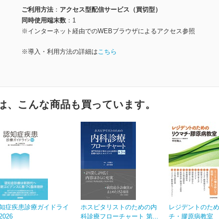
ご利用方法
アクセス型配信サービス（買切型）
同時使用端末数
1
※インターネット経由でのWEBブラウザによるアクセス参照
※導入・利用方法の詳細は
こちら
は、こんな商品も買っています。
知症疾患診療ガイドライ
ホスピタリストのための内
レジデントのた
2026
科診療フローチャート 第...
チ・膠原病教室