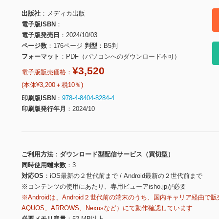
出版社
メディカ出版
電子版ISBN
電子版発売日
2024/10/03
ページ数
176ページ
判型
B5判
フォーマット
PDF（パソコンへのダウンロード不可）
¥3,520
電子版販売価格：
(本体¥3,200＋税10％)
印刷版ISBN
978-4-8404-8284-4
印刷版発行年月
2024/10
ご利用方法
ダウンロード型配信サービス（買切型）
同時使用端末数
3
対応OS
iOS最新の２世代前まで / Android最新の２世代前まで
※コンテンツの使用にあたり、専用ビューアisho.jpが必要
※Androidは、Android２世代前の端末のうち、国内キャリア経由で販
AQUOS、ARROWS、Nexusなど）にて動作確認しています
必要メモリ容量
52 MB以上