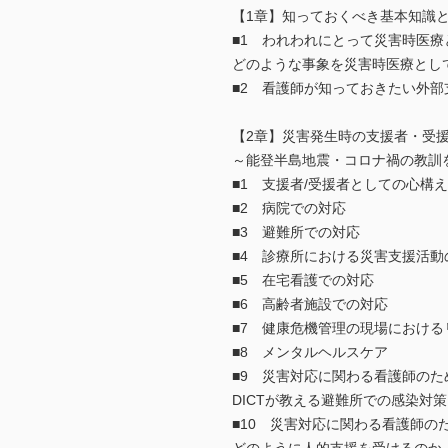
【1章】知っておくべき基本知識
■1 われわれにとって災害時医療
どのような事象を災害時医療とし
■2 看護師が知っておきたい外
【2章】災害発生時の支援者・受
～能登半島地震・コロナ禍の教訓
■1 支援者/受援者としての心構え
■2 病院での対応
■3 避難所での対応
■4 診療所における災害支援活動
■5 在宅看護での対応
■6 高齢者施設での対応
■7 健康危機管理の現場におけ
■8 メンタルヘルスケア
■9 災害対応に関わる看護師のた
DICTが教える避難所での感染対策
■10 災害対応に関わる看護師の