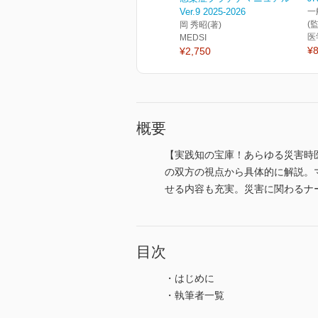
Ver.9 2025-2026
一
(
岡 秀昭(著)
医
MEDSI
¥8
¥2,750
概要
【実践知の宝庫！あらゆる災害時
の双方の視点から具体的に解説。
せる内容も充実。災害に関わるナ
目次
・はじめに
・執筆者一覧