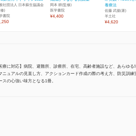
般社団法人 日本蘇生協議会
岡本 耕(監修)
養療法
監修)
医学書院
佐藤 武揚(著)
学書院
¥4,400
羊土社
,250
¥4,620
医療に対応】病院、避難所、診療所、在宅、高齢者施設など、あらゆる
マニュアルの見直し方、アクションカード作成の際の考え方、防災訓練
ースの心強い味方となる1冊。