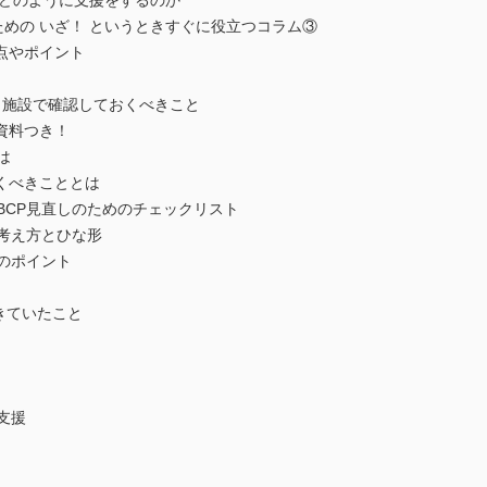
 どのように支援をするのか
ための いざ！ というときすぐに役立つコラム③
点やポイント
自施設で確認しておくべきこと
資料つき！
は
くべきこととは
BCP見直しのためのチェックリスト
考え方とひな形
のポイント
きていたこと
支援