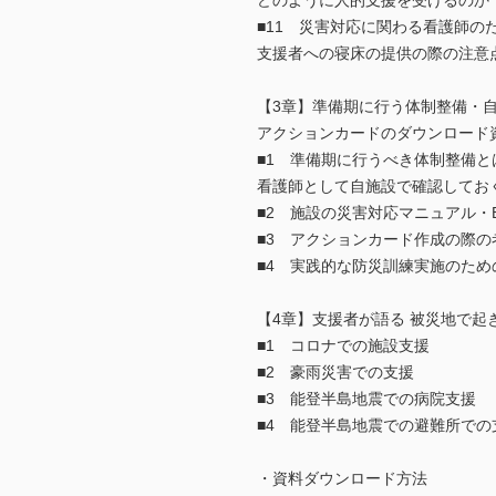
どのように人的支援を受けるのか
■11 災害対応に関わる看護師の
支援者への寝床の提供の際の注意
【3章】準備期に行う体制整備・
アクションカードのダウンロード
■1 準備期に行うべき体制整備と
看護師として自施設で確認してお
■2 施設の災害対応マニュアル・
■3 アクションカード作成の際の
■4 実践的な防災訓練実施のため
【4章】支援者が語る 被災地で起
■1 コロナでの施設支援
■2 豪雨災害での支援
■3 能登半島地震での病院支援
■4 能登半島地震での避難所での
・資料ダウンロード方法