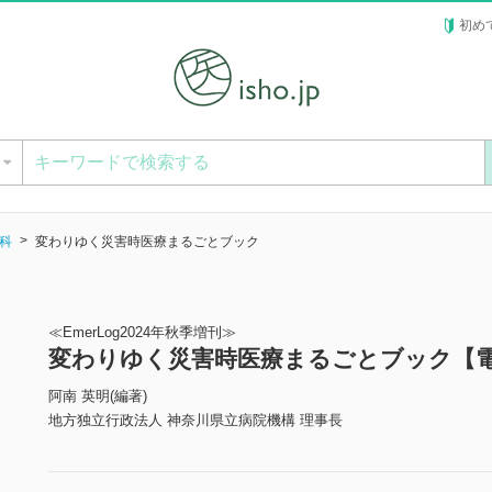
初め
ー
科
変わりゆく災害時医療まるごとブック
≪EmerLog2024年秋季増刊≫
変わりゆく災害時医療まるごとブック【
阿南 英明(編著)
地方独立行政法人 神奈川県立病院機構 理事長