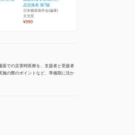
品交換表 第7版
日本糖尿病学会(編著)
文光堂
¥990
場面での災害時医療を、支援者と受援者
実施の際のポイントなど、準備期に活か