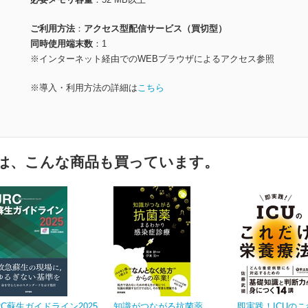
ご利用方法
アクセス型配信サービス（買切型）
同時使用端末数
1
※インターネット経由でのWEBブラウザによるアクセス参照
※導入・利用方法の詳細は
こちら
は、こんな商品も買っています。
RC蘇生ガイドライン2025
知識がつながる抗菌薬
即実践！ICUの