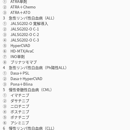
① ATRA単剤
② ATRA＋Chemo
③ ATRA＋ATO
3 急性リンパ性白血病（ALL）
① JALSG202-O 寛解導入
② JALSG202-O C-1
③ JALSG202-O C-2
④ JALSG202-O C-3
⑤ HyperCVAD
⑥ HD-MTX/AraC
⑦ INO単剤
⑧ ブリナツモマブ
4 急性リンパ性白血病（Ph陽性ALL）
① Dasa＋PSL
② Dasa＋HyperCVAD
③ Pona＋Blina
5 慢性骨髄性白血病（CML）
① イマチニブ
② ダサチニブ
③ ニロチニブ
④ ボスチニブ
⑤ ポナチニブ
⑥ アシミニブ
6 慢性リンパ性白血病（CLL）