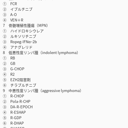
① FCR
② イブルチニブ
③ A-O
④ VEN＋R
7 骨髄増殖性腫瘍（MPN）
① ハイドロキシウレア
② ルキソリチニブ
③ Ropeg-IFNα−2b
④ アナグレリド
8 低悪性度リンパ腫（indolent lymphoma）
① RB
② GB
③ G-CHOP
④ R2
⑤ EZH2阻害剤
⑥ チラブルチニブ
9 中悪性度リンパ腫（aggressive lymphoma）
① R-CHOP
② Pola-R-CHP
③ DA-R-EPOCH
④ R-ESHAP
⑤ R-GDP
⑥ R-DHAP