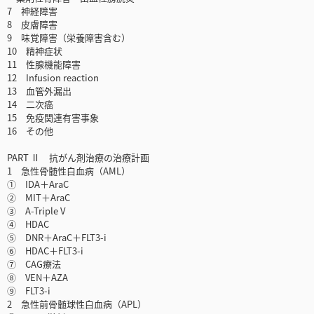
7 神経障害
8 皮膚障害
9 味覚障害（栄養障害含む）
10 精神症状
11 性腺機能障害
12 Infusion reaction
13 血管外漏出
14 二次癌
15 免疫関連有害事象
16 その他
PART Ⅱ 抗がん剤治療の治療計画
1 急性骨髄性白血病（AML）
① IDA＋AraC
② MIT＋AraC
③ A-Triple V
④ HDAC
⑤ DNR＋AraC＋FLT3-i
⑥ HDAC＋FLT3-i
⑦ CAG療法
⑧ VEN＋AZA
⑨ FLT3-i
2 急性前骨髄球性白血病（APL）