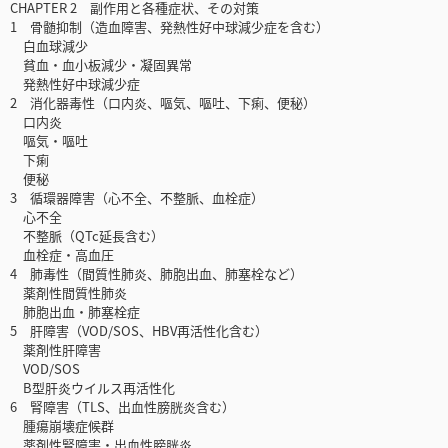
CHAPTER 2 副作用と各種症状、その対策
1 骨髄抑制（造血障害、発熱性好中球減少症を含む）
白血球減少
貧血・血小板減少・凝固異常
発熱性好中球減少症
2 消化器毒性（口内炎、嘔気、嘔吐、下痢、便秘）
口内炎
嘔気・嘔吐
下痢
便秘
3 循環器障害（心不全、不整脈、血栓症）
心不全
不整脈（QTc延長含む）
血栓症・高血圧
4 肺毒性（間質性肺炎、肺胞出血、肺塞栓など）
薬剤性間質性肺炎
肺胞出血・肺塞栓症
5 肝障害（VOD/SOS、HBV再活性化含む）
薬剤性肝障害
VOD/SOS
B型肝炎ウイルス再活性化
6 腎障害（TLS、出血性膀胱炎含む）
腫瘍崩壊症候群
薬剤性腎障害・出血性膀胱炎