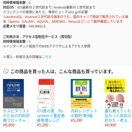
同時使用端末数
2
対応OS
iOS最新の２世代前まで / Android最新の２世代前まで
※コンテンツの使用にあたり、専用ビューアisho.jpが必要
※Androidは、Android２世代前の端末のうち、国内キャリア経由で販売されている端
末（Xperia、GALAXY、AQUOS、ARROWS、Nexusなど）にて動作確認しています
必要メモリ容量
546 MB以上
ご利用方法
アクセス型配信サービス（買切型）
同時使用端末数
1
※インターネット経由でのWEBブラウザによるアクセス参照
※導入・利用方法の詳細は
こちら
この商品を買った人は、こんな商品も買っています。
ホスピタリスト
ICU医の素 By
内科レジデント
誰も教えてくれ
のための内科診
system×重症患
の鉄則 第4版
なかった皮疹の
療フローチャ...
者管理レシピ
¥5,280
診かた・考え...
¥8,800
¥5,280
¥4,400