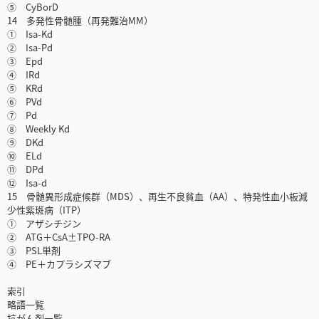
⑤ CyBorD
14 多発性骨髄腫（再発難治MM）
① Isa-Kd
② Isa-Pd
③ Epd
④ IRd
⑤ KRd
⑥ PVd
⑦ Pd
⑧ Weekly Kd
⑨ DKd
⑩ ELd
⑪ DPd
⑫ Isa-d
15 骨髄異形成症候群（MDS）、再生不良貧血（AA）、特発性血小板減
少性紫斑病（ITP）
① アザシチジン
② ATG＋CsA±TPO-RA
③ PSL単剤
④ PE＋カプラシズマブ
索引
略語一覧
抗がん剤一覧