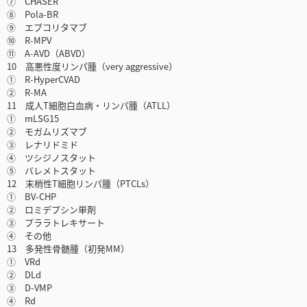
⑦ CHASER
⑧ Pola-BR
⑨ エプコリタマブ
⑩ R-MPV
⑪ A-AVD（ABVD）
10 高悪性度リンパ腫（very aggressive）
① R-HyperCVAD
② R-MA
11 成人T細胞白血病・リンパ腫（ATLL）
① mLSG15
② モガムリズマブ
③ レナリドミド
④ ツシジノスタット
⑤ バレメトスタット
12 末梢性T細胞リンパ腫（PTCLs）
① BV-CHP
② ロミデプシン単剤
③ プララトレキサート
④ その他
13 多発性骨髄腫（初発MM）
① VRd
② DLd
③ D-VMP
④ Rd