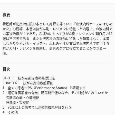
概要
看護師が配属時に読む本として好評を得ている『血液内科ナースのはじめ
かた』の続編．本書は抗がん剤・レジメンに特化した内容で，血液内科で
は薬物治療が主であり，看護師にとって抗がん剤・レジメンや副作用の知
識は不可欠である．また血液内科の看護師に特化した類書はなく，本書
はわかりやすい表・イラスト，親しみやすい文章で血液内科で使用する
抗がん剤・レジメンを理解し，患者のケアに役立てることができる一
冊．
目次
PART Ⅰ 抗がん剤治療の基礎知識
CHAPTER 1 抗がん剤治療前評価
1 全ての患者でPS（Performanze Status）を確認する
2 適切な臓器能の有無、臓器能が低い場合、その対処がされているか
骨髄造血能・心肺機能
肝機能・腎機能
3 70歳以上の患者では高齢者機能評価を行う
4 その他