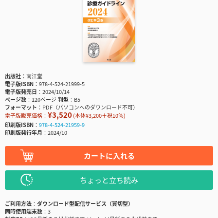
出版社
南江堂
電子版ISBN
978-4-524-21999-5
電子版発売日
2024/10/14
ページ数
120ページ
判型
B5
フォーマット
PDF（パソコンへのダウンロード不可）
¥3,520
電子版販売価格：
(本体¥3,200＋税10％)
印刷版ISBN
978-4-524-21959-9
印刷版発行年月
2024/10
カートに入れる
ちょっと立ち読み
ご利用方法
ダウンロード型配信サービス（買切型）
同時使用端末数
3