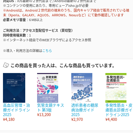
対応OS
iOS最新の２世代前まで / Android最新の２世代前まで
※コンテンツの使用にあたり、専用ビューアisho.jpが必要
※Androidは、Android２世代前の端末のうち、国内キャリア経由で販売されている端
末（Xperia、GALAXY、AQUOS、ARROWS、Nexusなど）にて動作確認しています
必要メモリ容量
6 MB以上
ご利用方法
アクセス型配信サービス（買切型）
同時使用端末数
1
※インターネット経由でのWEBブラウザによるアクセス参照
※導入・利用方法の詳細は
こちら
この商品を買った人は、こんな商品も買っています。
高血圧管理・治
気管支鏡テキス
透析患者の糖尿
多発性筋炎・皮
療ガイドライン
ト 第3版
病治療ガイド
膚筋炎診療ガイ
2025
¥13,200
2025
ドライン2025
¥4,180
¥2,970
¥4,400