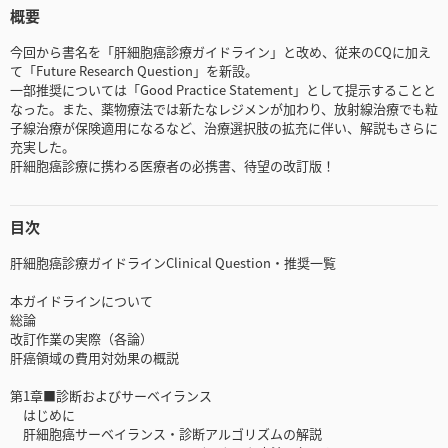
概要
今回から書名を「肝細胞癌診療ガイドライン」と改め、従来のCQに加え
て「Future Research Question」を新設。
一部推奨については「Good Practice Statement」として提示することと
なった。また、薬物療法では新たなレジメンが加わり、放射線治療でも粒
子線治療が保険適用になるなど、治療選択肢の拡充に伴い、解説もさらに
充実した。
肝細胞癌診療に携わる医療者の必携書、待望の改訂版！
目次
肝細胞癌診療ガイドラインClinical Question・推奨一覧
本ガイドラインについて
総論
改訂作業の実際（各論）
肝癌領域の費用対効果の概説
第1章■診断およびサーベイランス
はじめに
肝細胞癌サーベイランス・診断アルゴリズムの解説