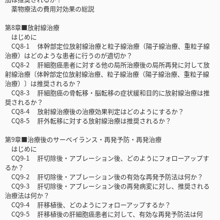
薬物療法の費用対効果の総説
第8章■放射線治療
はじめに
CQ8-1 体幹部定位放射線治療と粒子線治療（陽子線治療、重粒子線
治療）はどのような患者に行うのが適切か？
CQ8-2 肝細胞癌患者に対する他の局所治療後の局所再発に対して放
射線治療〔体幹部定位放射線治療、粒子線治療（陽子線治療、重粒子線
治療）〕は推奨されるか？
CQ8-3 肝細胞癌の骨転移・脳転移の症状緩和目的に放射線治療は推
奨されるか？
CQ8-4 放射線治療後の治療効果判定はどのようにするか？
CQ8-5 肝外転移に対する放射線治療は推奨されるか？
第9章■治療後のサーベイランス・再発予防・再発治療
はじめに
CQ9-1 肝切除後・アブレーション後、どのようにフォローアップす
るか？
CQ9-2 肝切除後・アブレーション後の有効な再発予防法は何か？
CQ9-3 肝切除後・アブレーション後の再発病変に対し、推奨される
治療法は何か？
CQ9-4 肝移植後、どのようにフォローアップするか？
CQ9-5 肝移植後の肝細胞癌患者に対して、有効な再発予防法は何