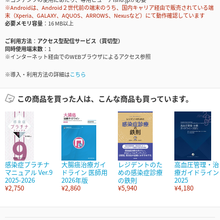
※Androidは、Android２世代前の端末のうち、国内キャリア経由で販売されている端
末（Xperia、GALAXY、AQUOS、ARROWS、Nexusなど）にて動作確認しています
必要メモリ容量
16 MB以上
ご利用方法
アクセス型配信サービス（買切型）
同時使用端末数
1
※インターネット経由でのWEBブラウザによるアクセス参照
※導入・利用方法の詳細は
こちら
この商品を買った人は、こんな商品も買っています。
感染症プラチナ
大腸癌治療ガイ
レジデントのた
高血圧管理・治
マニュアル Ver.9
ドライン 医師用
めの感染症診療
療ガイドライン
2025-2026
2026年版
の鉄則
2025
¥2,750
¥2,860
¥5,940
¥4,180