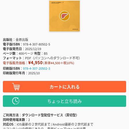
出版社
金原出版
電子版ISBN
978-4-307-80502-5
電子版発売日
2025/12/19
ページ数
400ページ
判型
B5
フォーマット
PDF（パソコンへのダウンロード不可）
¥4,950
電子版販売価格：
(本体¥4,500＋税10％)
印刷版ISBN
978-4-307-20502-3
印刷版発行年月
2025/10
カートに入れる
ちょっと立ち読み
ご利用方法
ダウンロード型配信サービス（買切型）
同時使用端末数
2
対応OS
iOS最新の２世代前まで / Android最新の２世代前まで
※コンテンツの使用にあたり、専用ビューアisho.jpが必要