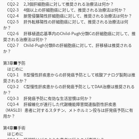
CQ2-2 2,3個肝細胞癌に対して推奨される治療法は何か？
CQ2-3 4個以上の肝細胞癌に対して、推奨される治療法は何か？
CQ2-4 脈管侵襲陽性肝細胞癌に対して、推奨される治療法は何か？
CQ2-5 肝外転移陽性の肝細胞癌に対して、推奨される治療法は何
か？
CQ2-6 肝移植適応基準内のChild-Pugh分類Cの肝細胞癌に対して、推
奨される治療法は何か？
CQ2-7 Child-Pugh分類Bの肝細胞癌に対して、肝移植は推奨される
か？
第3章■予防
はじめに
CQ3-1 B型慢性肝疾患からの肝発癌予防として核酸アナログ製剤は推
奨されるか？
CQ3-2 C型慢性肝疾患からの肝発癌予防としてDAA治療は推奨される
か？
CQ3-3 肝発癌予防に有効な生活習慣は何か？
CQ3-4 肝線維化が進行した代謝機能障害関連脂肪性肝疾患
（MASLD）患者に対するスタチン、メトホルミン投与は肝発癌予防に有
用か？
第4章■手術
はじめに