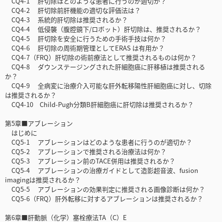
CQ4-1 肝切除はどのような患者に行うのが適切か？
CQ4-2 肝切除前肝機能の適切な評価法は？
CQ4-3 系統的肝切除は推奨されるか？
CQ4-4 低侵襲（腹腔鏡下/ロボット）肝切除は、推奨されるか？
CQ4-5 肝切除を安全に行うための手術手技は何か？
CQ4-6 肝切除の周術期管理としてERAS は有用か？
CQ4-7（FRQ）肝切除の術前療法として推奨されるものは何か？
CQ4-8 ダウンステージングされた肝細胞癌に肝移植は推奨される
か？
CQ4-9 全病変に治療介入可能な肝外転移陽性肝細胞癌に対し、切除
は推奨されるか？
CQ4-10 Child-Pugh分類B肝細胞癌に肝切除は推奨されるか？
第5章■アブレーション
はじめに
CQ5-1 アブレーションはどのような患者に行うのが適切か？
CQ5-2 アブレーションで推奨される治療法は何か？
CQ5-3 アブレーション前のTACE併用は推奨されるか？
CQ5-4 アブレーションの治療ガイドとして造影超音波、fusion
imagingは推奨されるか？
CQ5-5 アブレーションの効果判定に推奨される画像診断は何か？
CQ5-6（FRQ）肝外転移に対するアブレーションは推奨されるか？
第6章■肝動脈（化学）塞栓療法TA（C）E