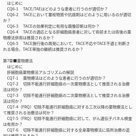
はじめに
CQ6-1 TACE/TAEはどのような患者に行うのが適切か？
CQ6-2 TACEにおいて塞栓物質や抗癌剤はどのように用いるのが適切
か？
CQ6-3 TACEの効果判定に有用な画像診断は何か？
CQ6-4 TACEの適応となる肝細胞癌患者に対して術前または術後の薬
物療法併用は推奨されるか？
CQ6-5 TACE施行後の再発において、TACE不応やTACE不適と判断さ
れる場合、TACE単独の継続は推奨されるか？
第7章■薬物療法
はじめに
肝細胞癌薬物療法アルゴリズムの解説
CQ7-1 薬物療法はどのような患者に行うのが適切か？
CQ7-2 切除不能進行肝細胞癌の一次薬物療法として推奨される治療
法は何か？
CQ7-3 切除不能進行肝細胞癌の二次薬物療法として推奨される治療
法は何か？
CQ7-4（FRQ）切除不能進行肝細胞癌に対する三次以降の薬物療法とし
て推奨される治療法は何か？
CQ7-5（FRQ）切除不能進行肝細胞癌に対して、がん遺伝子パネル検査
は有用か？
CQ7-6 切除不能進行肝細胞癌に対する全身薬物療法に局所治療の追
加は推奨されるか？