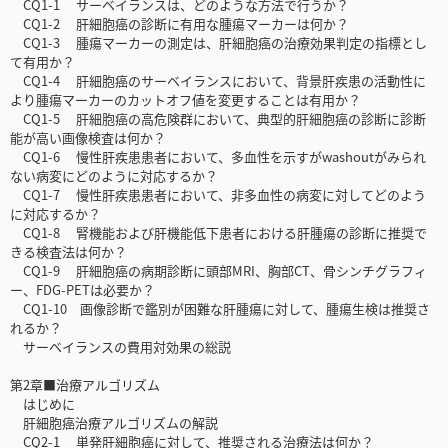
CQ1-1 サーベイランスは、どのような方法で行うか？
CQ1-2 肝細胞癌の診断に有用な腫瘍マーカーは何か？
CQ1-3 腫瘍マーカーの測定は、肝細胞癌の治療効果判定の指標とし
て有用か？
CQ1-4 肝細胞癌のサーベイランスにおいて、背景肝疾患の活動性に
より腫瘍マーカーのカットオフ値を変更することは有用か？
CQ1-5 肝細胞癌の高危険群において、典型的肝細胞癌の診断に診断
能が高い画像検査は何か？
CQ1-6 慢性肝疾患患者において、多血性を示すがwashoutがみられ
ない病変にどのように対応するか？
CQ1-7 慢性肝疾患患者において、非多血性の病変に対してどのよう
に対応するか？
CQ1-8 腎機能および肝機能低下患者における肝腫瘍の診断に推奨で
きる検査法は何か？
CQ1-9 肝細胞癌の病期診断に頭部MRI、胸部CT、骨シンチグラフィ
ー、FDG-PETは必要か？
CQ1-10 画像診断で鑑別が困難な肝腫瘍に対して、腫瘍生検は推奨さ
れるか？
サーベイランスの費用対効果の総説
第2章■治療アルゴリズム
はじめに
肝細胞癌治療アルゴリズムの解説
CQ2-1 単発肝細胞癌に対して、推奨される治療法は何か？