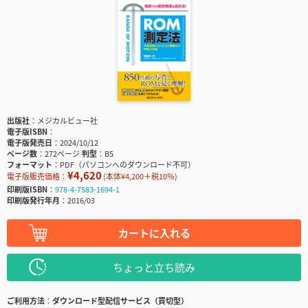
出版社
メジカルビュー社
電子版ISBN
電子版発売日
2024/10/12
ページ数
272ページ
判型
B5
フォーマット
PDF（パソコンへのダウンロード不可）
¥4,620
電子版販売価格：
(本体¥4,200＋税10％)
印刷版ISBN
978-4-7583-1694-1
印刷版発行年月
2016/03
カートに入れる
ちょっと立ち読み
ご利用方法
ダウンロード型配信サービス（買切型）