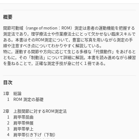
概要
関節可動域（range of motion：ROM）測定は患者の運動機能を把握する
測定法であり，理学療法士や作業療法士にとって欠かせない臨床スキルで
ある。本書はそのROM測定について，豊富に写真を用いながら測定の手
順や注意すべき点についてわかりやすく解説している。
特に，運動する関節や方向に応じて生じる多様な「代償動作」をあげると
ともに，その「制動法」について詳細に解説。本書を読み進めながら練習
を重ねることで，正確な測定手技が身に付く１冊である。
目次
1章 総論
1 ROM 測定の基礎
2章 上肢関節に対するROM測定法
1 肩甲帯屈曲
2 肩甲帯伸展
3 肩甲帯挙上
4 肩甲帯引き下げ（下制）