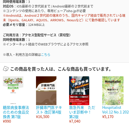
同時使用端末数
3
対応OS
iOS最新の２世代前まで / Android最新の２世代前まで
※コンテンツの使用にあたり、専用ビューアisho.jpが必要
※Androidは、Android２世代前の端末のうち、国内キャリア経由で販売されている端
末（Xperia、GALAXY、AQUOS、ARROWS、Nexusなど）にて動作確認しています
必要メモリ容量
124 MB以上
ご利用方法
アクセス型配信サービス（買切型）
同時使用端末数
1
※インターネット経由でのWEBブラウザによるアクセス参照
※導入・利用方法の詳細は
こちら
この商品を買った人は、こんな商品も買っています。
糖尿病食事療法
肝臓専門医テキ
救急外来 ただ
Hospitalist
のための食品交
スト 改訂第4版
いま診断中！
Vol.12 No.1 202
換表 第7版
¥16,500
第2版
¥5,170
¥990
¥7,040