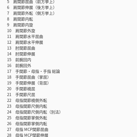
5 肩関節屈曲（前方挙上）
6 肩関節伸展（後方挙上）
7 肩関節外転（側方挙上）
8 肩関節内転
9 肩関節内旋
10 肩関節外旋
11 肩関節水平屈曲
12 肩関節水平伸展
13 肘関節屈曲
14 肘関節伸展
15 前腕回内
16 前腕回外
17 手関節・母指・手指 総論
18 手関節屈曲（掌屈）
19 手関節伸展（背屈）
20 手関節橈屈
21 手関節尺屈
22 母指関節橈側外転
23 母指関節尺側内転
24 母指関節尺側内転（別法）
25 母指関節掌側外転
26 母指関節掌側内転
27 母指 MCP関節屈曲
28 母指 MCP関節伸展