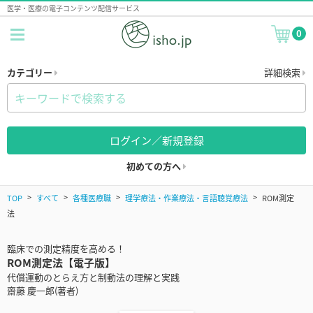
医学・医療の電子コンテンツ配信サービス
0
カテゴリー
詳細検索
ログイン／新規登録
初めての方へ
TOP
すべて
各種医療職
理学療法・作業療法・言語聴覚療法
ROM測定
法
臨床での測定精度を高める！
ROM測定法【電子版】
代償運動のとらえ方と制動法の理解と実践
齋藤 慶一郎(著者)