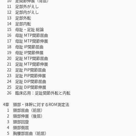
10 足関節伸展（背屈）
11 足部外がえし
12 足部内がえし
13 足部外転
14 足部内転
15 母趾・足趾 総論
16 母趾 MTP関節屈曲
17 母趾 MTP関節伸展
18 母趾 IP関節屈曲
19 母趾 IP関節伸展
20 足趾 MTP関節屈曲
21 足趾 MTP関節伸展
22 足趾 PIP関節屈曲
23 足趾 PIP関節伸展
24 足趾 DIP関節屈曲
25 足趾 DIP関節伸展
26 臨床応用：足趾関節外転と内転
4章 頸部・体幹に対するROM測定法
1 頸部屈曲（前屈）
2 頸部伸展（後屈）
3 頸部回旋
4 頸部側屈
5 胸腰部屈曲（前屈）