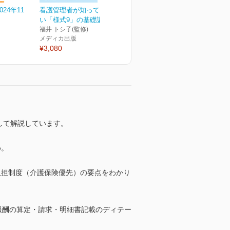
24年11
看護管理者が知っておきた
い「様式9」の基礎講座...
福井 トシ子(監修)
メディカ出版
¥3,080
して解説しています。
め。
負担制度（介護保険優先）の要点をわかり
護報酬の算定・請求・明細書記載のディテー