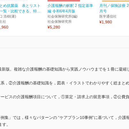
とめ抗菌薬 表とリスト
介護報酬の解釈 2 指定基準
月刊／保険診療 20
一覧・比較できる、特...
編 令和6年4月版
月号
口 浩樹(著)
社会保険研究所(編)
医学通信社
土社
社会保険研究所
¥1,980
,960
¥5,280
た最新版。複雑な介護報酬の基礎知識から実践ノウハウまでを１冊に凝縮
体系，②介護報酬の基礎知識を，図表・イラストでわかりやすく総まと
サービスの介護報酬項目について，①算定・請求上の留意事項，②公費
例集」では，様々なパターンの “ケアプラン10事例”に基づいて，介
ます。