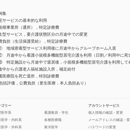
例集
サービスの基本的な利用
模事業所（通所），特定診療費
型サービス，要介護状態区分の月途中での変更
負担（生活保護受給），特定診療費
 地域密着型サービス利用後に月途中からグループホーム入居
 月途中から看護小規模多機能型居宅介護を利用（日割／利用中に死
 特定施設から月途中で退居後，小規模多機能型居宅介護を利用して
ス① 月途中から介護老人福祉施設入所，補足
医療院を死亡退所，特別診療費
包括評価，公費負担（更生医療，本人負担あり）
テゴリー
アカウントサービス
礎医学系
看護教員・学生
個人情報の確認・変更
床医学・内科系
各種医療職
メールアドレスの確認・変
床医学・外科系
東洋医学
パスワードの変更