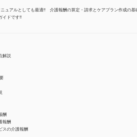
マニュアルとしても最適‼ 介護報酬の算定・請求とケアプラン作成の基礎
ガイドです‼
点解説
制度の概要
概要
説
報酬
護報酬
スの介護報酬