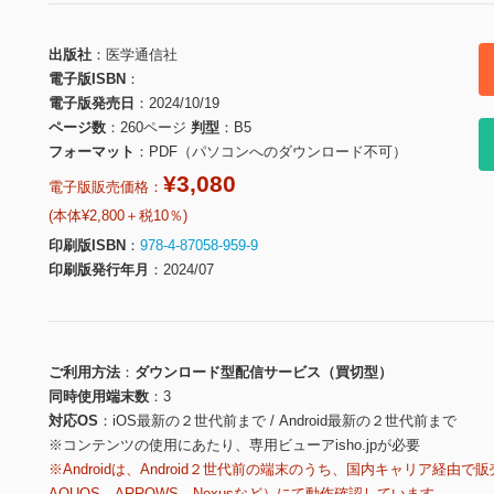
出版社
医学通信社
電子版ISBN
電子版発売日
2024/10/19
ページ数
260ページ
判型
B5
フォーマット
PDF（パソコンへのダウンロード不可）
¥3,080
電子版販売価格：
(本体¥2,800＋税10％)
印刷版ISBN
978-4-87058-959-9
印刷版発行年月
2024/07
ご利用方法
ダウンロード型配信サービス（買切型）
同時使用端末数
3
対応OS
iOS最新の２世代前まで / Android最新の２世代前まで
※コンテンツの使用にあたり、専用ビューアisho.jpが必要
※Androidは、Android２世代前の端末のうち、国内キャリア経由で販
AQUOS、ARROWS、Nexusなど）にて動作確認しています