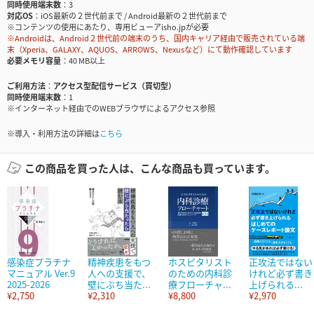
同時使用端末数
3
対応OS
iOS最新の２世代前まで / Android最新の２世代前まで
※コンテンツの使用にあたり、専用ビューアisho.jpが必要
※Androidは、Android２世代前の端末のうち、国内キャリア経由で販売されている端
末（Xperia、GALAXY、AQUOS、ARROWS、Nexusなど）にて動作確認しています
必要メモリ容量
40 MB以上
ご利用方法
アクセス型配信サービス（買切型）
同時使用端末数
1
※インターネット経由でのWEBブラウザによるアクセス参照
※導入・利用方法の詳細は
こちら
この商品を買った人は、こんな商品も買っています。
感染症プラチナ
精神疾患をもつ
ホスピタリスト
正攻法ではない
マニュアル Ver.9
人への支援で、
のための内科診
けれど必ず書き
2025-2026
壁にぶち当た...
療フローチャ...
上げられる...
¥2,750
¥2,310
¥8,800
¥2,970