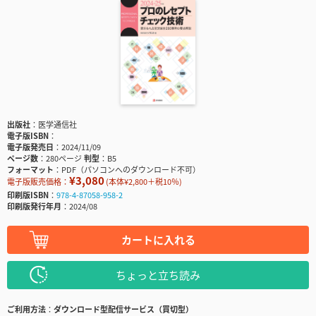
出版社
医学通信社
電子版ISBN
電子版発売日
2024/11/09
ページ数
280ページ
判型
B5
フォーマット
PDF（パソコンへのダウンロード不可）
¥3,080
電子版販売価格：
(本体¥2,800＋税10％)
印刷版ISBN
978-4-87058-958-2
印刷版発行年月
2024/08
カートに入れる
ちょっと立ち読み
ご利用方法
ダウンロード型配信サービス（買切型）