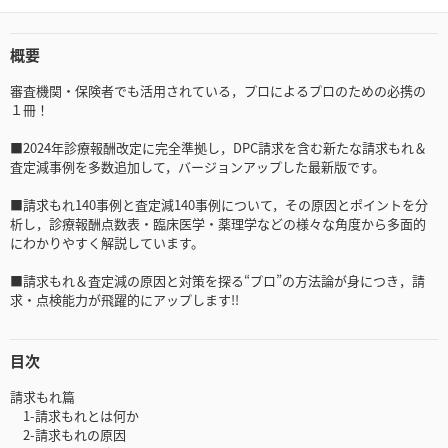
概要
審査機関・保険者でも活用されている，プロによるプロのための必携の
１冊！
■2024年診療報酬改定に完全準拠し，DPC請求を含む新たな請求もれ＆
査定減事例を多数追加して，バージョンアップした最新版です。
■請求もれ140事例と査定減140事例について，その原因とポイントを分
析し，診療報酬点数表・臨床医学・薬理学などの様々な角度から多面的
にわかりやすく解説しています。
■請求もれ＆査定減の原因と対策を探る“プロ”の方法論が身につき，請
求・点検能力が飛躍的にアップします!!
目次
請求もれ篇
1-請求もれとは何か
2-請求もれの原因