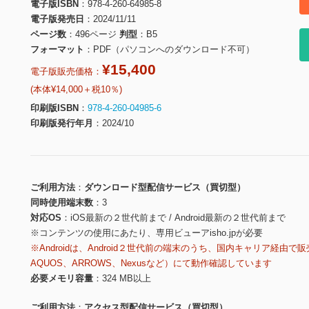
電子版ISBN
978-4-260-64985-8
電子版発売日
2024/11/11
ページ数
496ページ
判型
B5
フォーマット
PDF（パソコンへのダウンロード不可）
¥15,400
電子版販売価格：
(本体¥14,000＋税10％)
印刷版ISBN
978-4-260-04985-6
印刷版発行年月
2024/10
ご利用方法
ダウンロード型配信サービス（買切型）
同時使用端末数
3
対応OS
iOS最新の２世代前まで / Android最新の２世代前まで
※コンテンツの使用にあたり、専用ビューアisho.jpが必要
※Androidは、Android２世代前の端末のうち、国内キャリア経由で販
AQUOS、ARROWS、Nexusなど）にて動作確認しています
必要メモリ容量
324 MB以上
ご利用方法
アクセス型配信サービス（買切型）