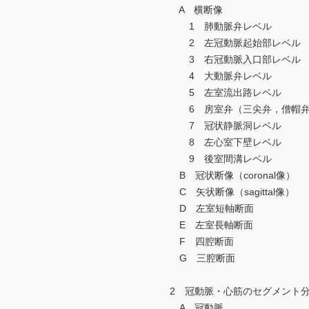
A 横断像
1 肺動脈弁レベル
2 左冠動脈起始部レベル
3 右冠動脈入口部レベル
4 大動脈弁レベル
5 左室流出路レベル
6 房室弁（三尖弁，僧帽弁
7 冠状静脈洞レベル
8 左心室下壁レベル
9 後室間溝レベル
B 冠状断像（coronal像）
C 矢状断像（sagittal像）
D 左室短軸断面
E 左室長軸断面
F 四腔断面
G 三腔断面
2 冠動脈・心筋のセグメント
A 冠動脈