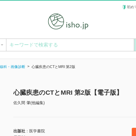
初め
ー
線科・画像診断
心臓疾患のCTとMRI 第2版
心臓疾患のCTとMRI 第2版【電子版】
佐久間 肇(他編集)
出版社
医学書院