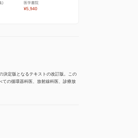
集)
医学書院
¥5,940
断の決定版となるテキストの改訂版。この
べての循環器科医、放射線科医、診療放