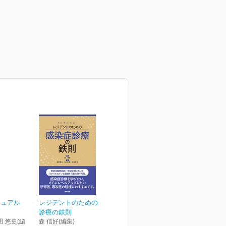
ニュアル
レジデントのための感染症
診療の鉄則
田 悠史(編
森 信好(編集)