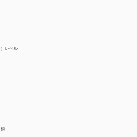
）レベル
分類