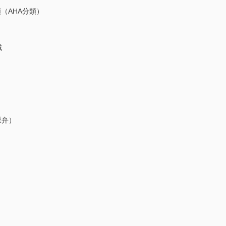
AHA分類）
域
）
脈弁）