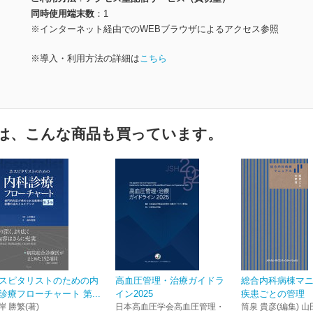
同時使用端末数
1
※インターネット経由でのWEBブラウザによるアクセス参照
※導入・利用方法の詳細は
こちら
は、こんな商品も買っています。
スピタリストのための内
高血圧管理・治療ガイドラ
総合内科病棟マ
診療フローチャート 第...
イン2025
疾患ごとの管理
岸 勝繁(著)
日本高血圧学会高血圧管理・
筒泉 貴彦(編集) 山