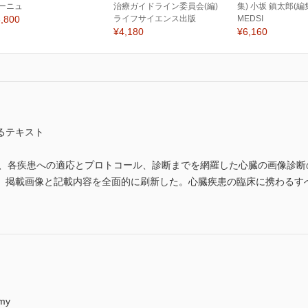
ーニュ
治療ガイドライン委員会(編)
集) 小坂 鎮太郎(編
,800
ライフサイエンス出版
MEDSI
¥4,180
¥6,160
るテキスト
影法、各疾患への適応とプロトコール、診断までを網羅した心臓の画像診
、掲載画像と記載内容を全面的に刷新した。心臓疾患の臨床に携わるす
my