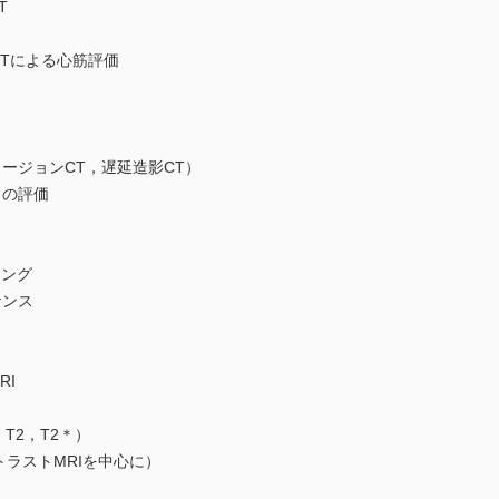
T
CTによる心筋評価
ジョンCT，遅延造影CT）
の評価
ング
ンス
I
2，T2＊）
ストMRIを中心に）