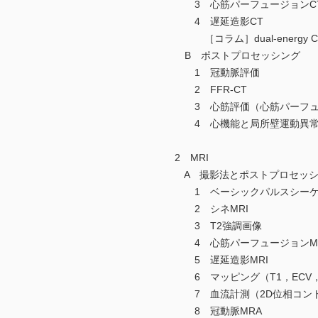
3 心筋パーフュージョンC
4 遅延造影CT
［コラム］dual-energy 
B ポストプロセッシング
1 冠動脈評価
2 FFR-CT
3 心筋評価（心筋パーフュー
4 心機能と局所壁運動異常
2 MRI
A 撮影法とポストプロセッシ
1 ベーシックパルスシーケ
2 シネMRI
3 T2強調画像
4 心筋パーフュージョンMR
5 遅延造影MRI
6 マッピング（T1，ECV，T
7 血流計測（2D位相コントラ
8 冠動脈MRA