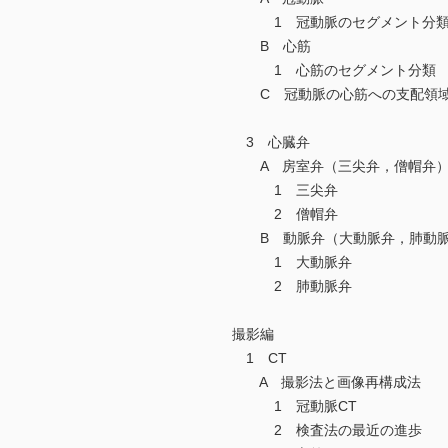
1 冠動脈のセグメント分類（
B 心筋
1 心筋のセグメント分類
C 冠動脈の心筋への支配領
3 心臓弁
A 房室弁（三尖弁，僧帽弁
1 三尖弁
2 僧帽弁
B 動脈弁（大動脈弁，肺動
1 大動脈弁
2 肺動脈弁
撮影編
1 CT
A 撮影法と画像再構成法
1 冠動脈CT
2 検査法の最近の進歩