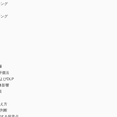
ング
ング
曝
評価法
びDLP
体影響
策
え方
判断
する留意点