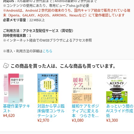
対応OS
iOS最新の２世代前まで / Android最新の２世代前まで
※コンテンツの使用にあたり、専用ビューアisho.jpが必要
※Androidは、Android２世代前の端末のうち、国内キャリア経由で販売されている端
末（Xperia、GALAXY、AQUOS、ARROWS、Nexusなど）にて動作確認しています
必要メモリ容量
22 MB以上
ご利用方法
アクセス型配信サービス（買切型）
同時使用端末数
1
※インターネット経由でのWEBブラウザによるアクセス参照
※導入・利用方法の詳細は
こちら
この商品を買った人は、こんな商品も買っています。
基礎作業学テキ
対話から学ぶ臨
緩和ケアをポジ
あっという間の
スト
床倫理コンサル
ティブに変える
AIスライド作成
¥4,620
テーション
本 つらさを...
術
¥2,970
¥3,080
¥3,300