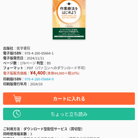
出版社
医学書院
電子版ISBN
978-4-260-65664-1
電子版発売日
2024/11/11
ページ数
176ページ
判型
B5
フォーマット
PDF（パソコンへのダウンロード不可）
¥4,400
電子版販売価格：
(本体¥4,000＋税10％)
印刷版ISBN
978-4-260-05664-9
印刷版発行年月
2024/10
カートに入れる
ちょっと立ち読み
ご利用方法
ダウンロード型配信サービス（買切型）
同時使用端末数
3