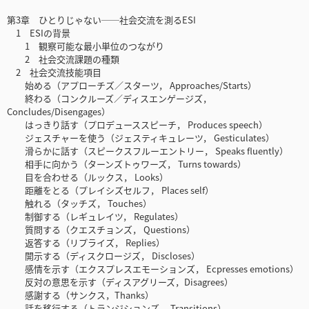
第3章 ひとりじゃない──社会交流を測るESI
1 ESIの背景
1 観察可能な最小単位のつながり
2 社会交流課題の種類
2 社会交流技能項目
始める（アプローチズ／スターツ， Approaches/Starts）
終わる（コンクルーズ／ディスエンゲージズ，
Concludes/Disengages）
はっきり話す（プロデューススピーチ， Produces speech）
ジェスチャーを使う（ジェスティキュレーツ， Gesticulates）
滑らかに話す（スピークスフルーエントリー， Speaks fluently）
相手に向かう（ターンズトゥワーズ， Turns towards）
目を合わせる（ルックス， Looks）
距離をとる（プレイシズセルフ， Places self）
触れる（タッチズ， Touches）
制御する（レギュレイツ， Regulates）
質問する（クエスチョンズ， Questions）
返答する（リプライズ， Replies）
開示する（ディスクロージズ， Discloses）
感情を示す（エクスプレスエモーションズ， Ecpresses emotions）
反対の意思を示す（ディスアグリーズ，Disagrees）
感謝する（サンクス，Thanks）
話を移行する（トランジションズ， Transitions）