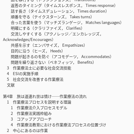
返答のタイミング（タイムスレスポンス， Times response）
話す長さ（タイムスデュレーション， Times duration）
順番を守る（テイクスターンズ， Takes turns）
合った言葉を使う（マッチズランゲージ， Matches languages）
明確にする（クラリファイズ， Clarifies）
交流しやすくする（アクノレッジ／エンカレッジズ，
Acknowledges/Encourages）
共感を示す（エンパサイズ， Empathizes）
目的に沿う（ヒーズ， Heeds）
問題が起きるのを防ぐ（アコモデーツ， Accommodates）
問題を繰り返さない（ベネフィッツ， Benefits）
3 作業療法士に必要な社会交流技能
4 ESIの実施手順
5 社会交流を改善する作業療法
文献
第4章 旅は道連れ世は情け──作業療法の流れ
1 作業療法プロセスを説明する理論
1 作業療法介入プロセスモデル
2 作業療法実践枠組み
3 コアップアプローチ
4 作業療法教育における作業療法プロセスの位置づけ
2 中心にあるのは作業