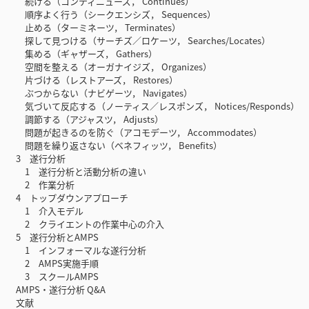
続ける（コンティニューズ， Continues）
順序よく行う（シークエンシズ， Sequences）
止める（ターミネーツ， Terminates）
探して見つける（サーチズ／ロケーツ， Searches/Locates）
集める（ギャザーズ， Gathers）
空間を整える（オーガナイジズ， Organizes）
片づける（レストアーズ， Restores）
ぶつからない（ナビゲーツ， Navigates）
気づいて反応する（ノーティス／レスポンズ， Notices/Responds）
調節する（アジャスツ， Adjusts）
問題が起きるのを防ぐ（アコモデーツ， Accommodates）
問題を繰り返さない（ベネフィッツ， Benefits）
3 遂行分析
1 遂行分析と活動分析の違い
2 作業分析
4 トップダウンアプローチ
1 介入モデル
2 クライエントの作業中心の介入
5 遂行分析とAMPS
1 インフォーマルな遂行分析
2 AMPS実施手順
3 スクールAMPS
AMPS・遂行分析 Q&A
文献