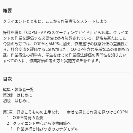
概要
クライエントとともに、ここから作業療法をスタートしよう
好評を得た『COPM・AMPSスターティングガイド』から16年。クライエ
ントの作業を評価する必要性は益々強調されている。題名も新たにした
今回の改訂では、COPMとAMPSに加え、作業遂行の観察評価の重要性か
ら、社会交流を評価するESIも加えた。CO-OPを含む多様な15の事例も収
載。作業療法の初学者、学生をはじめ作業療法評価の専門性を知りたい
すべての人に、作業評価の考え方と実施方法を紹介する。
目次
編集・執筆者一覧
第2版 はじめに
初版 はじめに
第1章 好きこそものの上手なれ──幸せを感じる作業を見つけるCOPM
1 COPM開発の背景
2 クライエント中心から協働関係へ
1 作業遂行と結びつきのカナダモデル