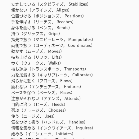
安定している（スタビライズ， Stabilizes）
傾かない（アラインズ， Aligns）
位置づける（ポジションズ， Positions）
手を伸ばす（リーチズ， Reaches）
身体を曲げる（ベンズ， Bends）
持つ（グリップス， Grips）
指先で扱う（マニピュレーツ， Manipulates）
両側で扱う（コーディネーツ， Coordinates）
動かす（ムーブズ， Moves）
持ち上げる（リフツ， Lifts）
歩く（ウォークス， Walks）
持ち運ぶ（トランスポーツ， Transports）
力を加減する（キャリブレーツ， Calibrates）
滑らかに動く（フローズ， Flows）
疲れない（エンデュアーズ， Endures）
ペースを保つ（ペーシズ， Paces）
注意がそれない（アテンズ， Attends）
目的に沿う（ヒーズ， Heeds）
選ぶ（チュージズ， Chooses）
使う（ユージズ， Uses）
気をつけて扱う（ハンドルズ， Handles）
情報を集める（インクワイアーズ， Inquires）
始める（イニシエーツ， Initiates）