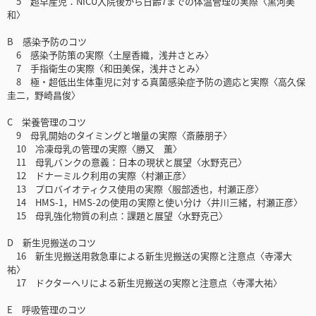
5 超早産児：NICU入院後から日齢7までの体温管理の実際〈黒河美
和〉
B 感染予防のコツ
6 感染予防策の実際〈土屋香織，浅井さとみ〉
7 手指衛生の実際〈和田美保，浅井さとみ〉
8 極・超低出生体重児に対する真菌感染症予防の適応と実際〈高久保
圭二，野崎昌俊〉
C 栄養管理のコツ
9 母乳開始のタイミングと増量の実際〈斎藤朋子〉
10 冷凍母乳の管理の実際〈勝又 薫〉
11 母乳バンクの意義：日本の現状と展望〈水野克己〉
12 ドナーミルク利用の実際〈村瀬正彦〉
13 プロバイオティクス使用の実際〈服部透也，村瀬正彦〉
14 HMS-1，HMS-2の使用の実際と使い分け〈井川三緒，村瀬正彦〉
15 母乳強化物質の利点：課題と展望〈水野克己〉
D 新生児搬送のコツ
16 新生児搬送用救急車による新生児搬送の実際と注意点〈寺澤大
祐〉
17 ドクターヘリによる新生児搬送の実際と注意点〈寺澤大祐〉
E 呼吸管理のコツ