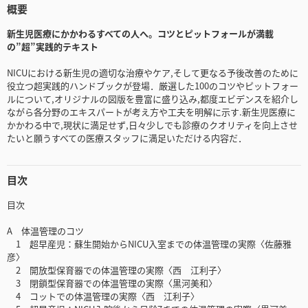
概要
新生児医療にかかわるすべての人へ。コツとピットフォールが満載
の”超”実践的テキスト
NICUにおける新生児の適切な治療やケア,そして更なる予後改善のために
役立つ超実践的ハンドブックが登場．厳選した100のコツやピットフォー
ルについて,オリジナルの図版を豊富に盛り込み,都度エビデンスを紹介し
ながら各分野のエキスパートが考え方や工夫を明解に示す.新生児医療に
かかわる中で,現状に満足せず,日々少しでも診療のクオリティを向上させ
たいと願うすべての医療スタッフに満足いただける内容だ．
目次
目次
A 体温管理のコツ
1 超早産児：蘇生開始からNICU入室までの体温管理の実際〈佐藤雅
彦〉
2 開放型保育器での体温管理の実際〈西 江利子〉
3 閉鎖型保育器での体温管理の実際〈黒河美和〉
4 コットでの体温管理の実際〈西 江利子〉