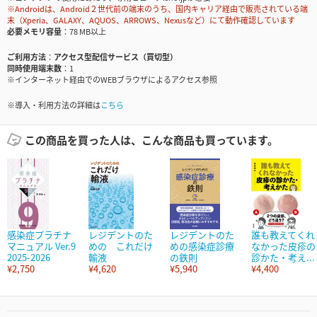
※Androidは、Android２世代前の端末のうち、国内キャリア経由で販売されている端
末（Xperia、GALAXY、AQUOS、ARROWS、Nexusなど）にて動作確認しています
必要メモリ容量
78 MB以上
ご利用方法
アクセス型配信サービス（買切型）
同時使用端末数
1
※インターネット経由でのWEBブラウザによるアクセス参照
※導入・利用方法の詳細は
こちら
この商品を買った人は、こんな商品も買っています。
感染症プラチナ
レジデントのた
レジデントのた
誰も教えてくれ
マニュアル Ver.9
めの これだけ
めの感染症診療
なかった皮疹の
2025-2026
輸液
の鉄則
診かた・考え...
¥2,750
¥4,620
¥5,940
¥4,400