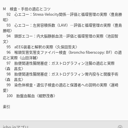
M 検査・手技の適応とコツ
92 心エコー：Stress-Velocity関係―評価と循環管理の実際〈豊島勝
昭〉
93 心エコー：左房容積係数（LAVI）―評価と循環管理の実際〈豊島
勝昭〉
94 頭部エコー：内大脳静脈血流―評価と循環管理の実際〈池田智
文〉
95 aEEG装着と解釈の実際〈久保田哲夫〉
96 喉頭気管気管支ファイバー検査（broncho fiberscopy: BF）の適
応と実際〈山田洋輔〉
97 胎便関連性腸閉塞症：ガストログラフィン注腸の適応と実際
〈森 昌玄〉
98 胎便関連性腸閉塞症：ガストログラフィン胃内投与と開腹手術
〈森 昌玄〉
99 染色体検査・遺伝子検査の適応と保護者への説明の実際〈運崎
愛〉
100 胎盤血輸血〈細野茂春〉
索引
isho.jpアプリ