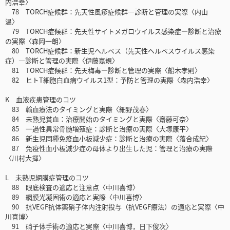
内浩幸〉
78 TORCH症候群：先天性風疹症候群―診断と管理の実際〈内山
温〉
79 TORCH症候群：先天性サイトメガロウイルス感染症―診断と治療
の実際〈森岡一朗〉
80 TORCH症候群：新生児ヘルペス（先天性ヘルペスウイルス感染
症）―診断と管理の実際〈伊藤嘉規〉
81 TORCH症候群：先天梅毒―診断と管理の実際〈船木孝則〉
82 ヒトT細胞白血病ウイルス1型：予防と管理の実際〈森内浩幸〉
K 血液疾患管理のコツ
83 輸血療法のタイミングと実際〈細野茂春〉
84 未熟児貧血：治療開始のタイミングと実際〈齋藤可奈〉
85 一過性異常骨髄増殖症：診断と治療の実際〈大塚康平〉
86 新生児同種免疫血小板減少症：診断と治療の実際〈落合成紀〉
87 免疫性血小板減少症の母体より出生した児：管理と治療の実際
〈川村大揮〉
L 未熟児網膜症管理のコツ
88 眼底検査の適応と注意点〈中川喜博〉
89 網膜光凝固術の適応と実際〈中川喜博〉
90 抗VEGF抗体薬硝子体内注射投与（抗VEGF療法）の適応と実際〈中
川喜博〉
91 硝子体手術の適応と実際〈中川喜博，日下俊次〉