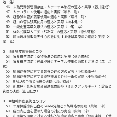
地 鑑〉
46 未熟児動脈管開存症：カテーテル治療の適応と実際〈藤井隆成〉
47 カテコラミン使用の適応と実際〈増谷 聡〉
48 経静脈血管拡張薬使用の適応と実際〈増谷 聡〉
49 経口血管拡張薬使用の適応と実際〈増本健一〉
50 一酸化窒素吸入療法の適応と実際〈中尾 厚〉
51 体外式膜型人工肺（ECMO）の適応と実際〈徳久琢也〉
52 肺血流増加型先天性心疾患に対する低酸素療法の適応と実際〈中
尾 厚〉
G 消化管疾患管理のコツ
53 胃食道逆流症：薬物療法の適応と実際〈落合成紀〉
54 胃食道逆流症：経鼻空腸カテーテル使用の適応と注意点〈森 昌
玄〉
55 短腸症候群に対する栄養の進め方の実際〈小松崎尚子〉
56 短腸症候群に対する薬物療法と外科手術の実際〈小松崎尚子〉
57 IFALDの予防と治療の実際〈渡辺稔彦〉
58 新生児・乳児食物蛋白誘発胃腸症（ミルクアレルギー）：診断と
管理の実際〈山田佳之〉
H 中枢神経疾患管理のコツ
59 早産児脳室内出血のGrade分類と予防戦略の実際〈柴崎 淳〉
60 脳室内出血を認めた場合の対応の実際〈柴崎 淳〉
61 出血後水頭症に対する外科的治療の適応と実際〈藍原康雄，千葉