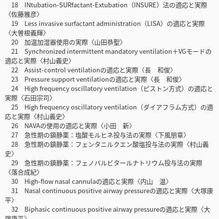
18 INtubation-SURfactant-Extubation（INSURE）法の適応と実際
〈佐藤雅彦〉
19 Less invasive surfactant administration（LISA）の適応と実際
〈大曽根義輝〉
20 加温加湿器使用の実際〈山田恭聖〉
21 Synchronized intermittent mandatory ventilation＋VGモードの
適応と実際〈村山義史〉
22 Assist-control ventilationの適応と実際〈長 和俊〉
23 Pressure support ventilationの適応と実際〈長 和俊〉
24 High frequency oscillatory ventilation（ピストン方式）の適応と
実際〈石田宗司〉
25 High frequency oscillatory ventilation（ダイアフラム方式）の適
応と実際〈村山義史〉
26 NAVAの使用の適応と実際〈小田 新〉
27 急性期の鎮静薬：塩酸モルヒネ投与法の実際〈下風朋章〉
28 急性期の鎮静薬：フェンタニルクエン酸塩投与法の実際〈村山義
史〉
29 急性期の鎮静薬：フェノバルビタールナトリウム投与法の実際
〈落合成紀〉
30 High-flow nasal cannulaの適応と実際〈内山 温〉
31 Nasal continuous positive airway pressureの適応と実際〈大塚康
平〉
32 Biphasic continuous positive airway pressureの適応と実際〈大
塚康平〉