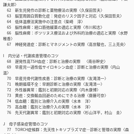
謙太郎〉
62 新生児発作の診断と薬物療法の実際〈久保田哲夫〉
63 脳室周囲白質軟化症：発症のリスク因子と対応〈久保田哲夫〉
64 低体温療法実施中の注意点〈柴崎 淳〉
65 脳性麻痺：経口筋弛緩薬の適応と実際〈市川和志〉
66 脳性麻痺：ボツリヌス療法および外科的治療の適応と実際〈水野
稚香〉
67 神経発達症：診断とマネジメントの実際〈高世駿也，三上克央〉
I 内分泌・代謝疾患管理のコツ
68 遅発性高TSH血症：診断と治療の実際 〈南谷幹史〉
69 早産児一過性低サイロキシン血症：診断と治療の実際〈内山
温〉
70 早産児骨代謝性疾患：診断と治療の実際〈友滝清一〉
71 晩期循環不全：早期診断と治療の実際〈友滝清一〉
72 外性器異常：鑑別と初期対応の実際〈内木康博〉
73 黄疸：交換輸血回避のためにできる治療〈齋藤可奈〉
74 低血糖：鑑別と治療介入の実際〈水本 洋〉
75 高血糖：鑑別と治療介入の実際〈水本 洋〉
76 先天代謝異常：鑑別と初期対応の実際〈杉山洋平，村山 圭〉
J 母子感染症管理のコツ
77 TORCH症候群：先天性トキソプラズマ症―診断と管理の実際〈森