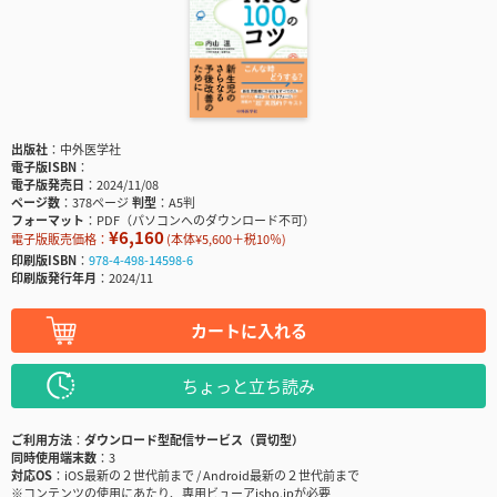
出版社
中外医学社
電子版ISBN
電子版発売日
2024/11/08
ページ数
378ページ
判型
A5判
フォーマット
PDF（パソコンへのダウンロード不可）
¥6,160
電子版販売価格：
(本体¥5,600＋税10％)
印刷版ISBN
978-4-498-14598-6
印刷版発行年月
2024/11
カートに入れる
ちょっと立ち読み
ご利用方法
ダウンロード型配信サービス（買切型）
同時使用端末数
3
対応OS
iOS最新の２世代前まで / Android最新の２世代前まで
※コンテンツの使用にあたり、専用ビューアisho.jpが必要