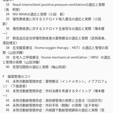
33 Nasal intermittent positive pressure ventilationの適応と実際
〈長 和俊〉
34 NIV-NAVAの適応と実際〈小田 新〉
35 慢性肺疾患に対するステロイド吸入療法の適応と実際〈小田
新〉
36 慢性肺疾患に対するステロイド全身投与の適応と実際〈増本健
一〉
37 肺高血圧症合併慢性肺疾患の薬物療法の適応と実際〈武岡真美，
澤田博文〉
38 在宅酸素療法（home oxygen therapy：HOT）の適応と管理の実
際〈山田洋輔〉
39 在宅人工呼吸療法（home mechanical ventilation：HMV）の適応
と管理の実際〈山田洋輔〉
40 気管切開術の適応と実際〈梅山知成〉
F 循環管理のコツ
41 未熟児動脈管開存症：薬物療法（インドメタシン，イブプロフェ
ン）〈下風朋章〉
42 未熟児動脈管開存症：外科治療を考慮するタイミング〈増本健
一〉
43 未熟児動脈管開存症：周術期管理の実際と注意点〈石田宗司〉
44 未熟児動脈管開存症：外科手術（開胸）の実際〈金子幸裕〉
45 未熟児動脈管開存症：内視鏡下動脈管閉鎖術の適応と実際〈宮