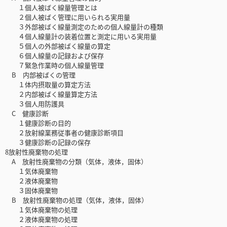
１個人被ばく線量管理とは
２個人被ばく管理に用いられる実用量
３外部被ばく線量測定のための個人線量計の種類
４個人線量計の装着位置と測定に用いる実用量
５個人の外部被ばく線量の算定
６個人線量の記録および保存
７緊急作業時の個人線量管理
B 内部被ばくの管理
１体内摂取量の算定方法
２内部被ばく線量算定方法
３個人用防護具
C 健康診断
１健康診断の目的
２放射線業務従事者の健康診断項目
３健康診断の記録の保存
8放射性廃棄物の処理
A 放射性廃棄物の分類（気体，液体，固体）
１気体廃棄物
２液体廃棄物
３固体廃棄物
B 放射性廃棄物の処理（気体，液体，固体）
１気体廃棄物の処理
２液体廃棄物の処理