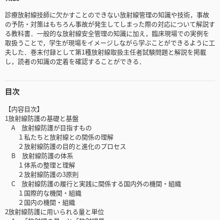
診療放射線技師に欠かすことのできない放射線管理の知識や技術，事故
の予防・対策はもちろん事故が発生してしまった際の対応について解説す
る教科書．一般的な放射線安全管理の知識に加え，臨床現場での実例を
取扱うことで，学生が現場をイメージしながら学ぶことができるように工
夫した．巻末付録として第1種放射線取扱主任者試験問題と解説を掲載
し，読者の知識の定着を確認することができる．
目次
【内容目次】
1放射線防護の基礎と基盤
A 放射線防護が目指すもの
１私たちと放射線との関係の理解
２放射線防護の目的と進化のプロセス
B 放射線防護の体系
１体系の整理と理解
２放射線防護の3原則
C 放射線防護の履行と実践に関係する国内外の機関・組織
１国際的な機関・組織
２国内の機関・組織
2放射線防護に用いられる量と単位