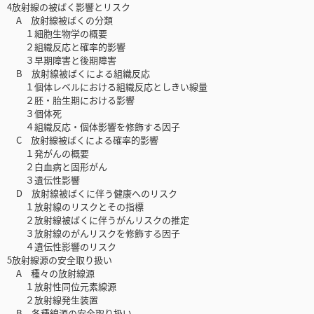
4放射線の被ばく影響とリスク
A 放射線被ばくの分類
１細胞生物学の概要
２組織反応と確率的影響
３早期障害と後期障害
B 放射線被ばくによる組織反応
１個体レベルにおける組織反応としきい線量
２胚・胎生期における影響
３個体死
４組織反応・個体影響を修飾する因子
C 放射線被ばくによる確率的影響
１発がんの概要
２白血病と固形がん
３遺伝性影響
D 放射線被ばくに伴う健康へのリスク
１放射線のリスクとその指標
２放射線被ばくに伴うがんリスクの推定
３放射線のがんリスクを修飾する因子
４遺伝性影響のリスク
5放射線源の安全取り扱い
A 種々の放射線源
１放射性同位元素線源
２放射線発生装置
B 各種線源の安全取り扱い