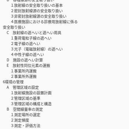
１放射線の安全取り扱いの基本
２密封放射線源の安全取り扱い
３非密封放射線源の安全取り扱い
４医療施設における診療用放射線に係る
安全取り扱い
C 放射線の遮へいと遮へい用具
１重荷電粒子線の遮へい
２電子線の遮へい
３光子（電磁放射線）の遮へい
４中性子線の遮へい
D 施設の遮へい計算
E 放射性同位元素の運搬
１事業所内運搬
２事業所外運搬
6環境の管理
A 管理区域の設定
１放射線施設の設置計画
２管理区域の基準
３管理区域の構成と構造
B 空間線量率の測定
１測定場所の選定
２測定頻度
３測定・評価方法