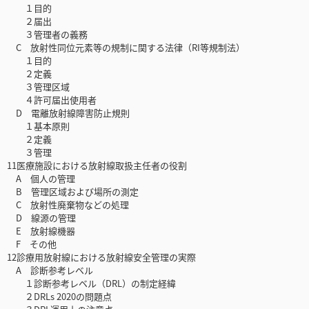
１目的
２届出
３管理者の義務
C 放射性同位元素等の規制に関する法律（RI等規制法）
１目的
２定義
３管理区域
４許可届出使用者
D 電離放射線障害防止規則
１基本原則
２定義
３管理
11医療施設における放射線取扱主任者の役割
A 個人の管理
B 管理区域および場所の測定
C 放射性廃棄物などの処理
D 線源の管理
E 放射線機器
F その他
12診療用放射線における放射線安全管理の実際
A 診断参考レベル
１診断参考レベル（DRL）の制定経緯
２DRLs 2020の問題点