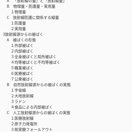
A 「放射線の量」と「放射線量」
B 物理量・防護量・実用量
１物理量
C 放射線防護に関係する線量
１防護量
２実用量
3放射線源からの被ばく
A 被ばくの形態
１外部被ばく
２内部被ばく
３全身被ばくと局所被ばく
４均等被ばくと不均等被ばく
５職業被ばく
６医療被ばく
７公衆被ばく
B 自然放射線源からの被ばくの実態
１宇宙線
２大地放射線
３ラドン
４食品による内部被ばく
C 人工放射線源からの被ばくの実態
１医療放射線
２原子力発電所
３核実験フォールアウト