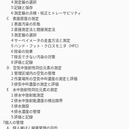
４測定器の選択
５記録と保存
６測定器の点検・校正とトレーサビリティ
C 表面密度の測定
１表面汚染の形態
２直接測定法と間接測定法
３測定器の選択
４サーベイメータの走査方法と測定
５ハンド・フット・クロスモニタ（HFC）
６除染の効果
７除去できない汚染の対策
８評価と記録
D 空気中放射性同位元素の測定
１管理区域内の空気の管理
２作業場所の空気中RI濃度の測定と評価
３排気中RI濃度の測定と評価
E 水中放射性同位元素の測定
１排水中放射能測定
２排水中放射能濃度の検出限界
３排水施設
４排水濃度の管理
５評価と記録
7個人の管理
A 個人被ばく線量管理の目的