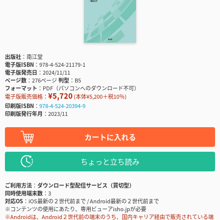
出版社
南江堂
電子版ISBN
978-4-524-21179-1
電子版発売日
2024/11/11
ページ数
276ページ
判型
B5
フォーマット
PDF（パソコンへのダウンロード不可）
¥5,720
電子版販売価格：
(本体¥5,200＋税10％)
印刷版ISBN
978-4-524-20394-9
印刷版発行年月
2023/11
カートに入れる
ちょっと立ち読み
ご利用方法
ダウンロード型配信サービス（買切型）
同時使用端末数
3
対応OS
iOS最新の２世代前まで / Android最新の２世代前まで
※コンテンツの使用にあたり、専用ビューアisho.jpが必要
※Androidは、Android２世代前の端末のうち、国内キャリア経由で販売されている端