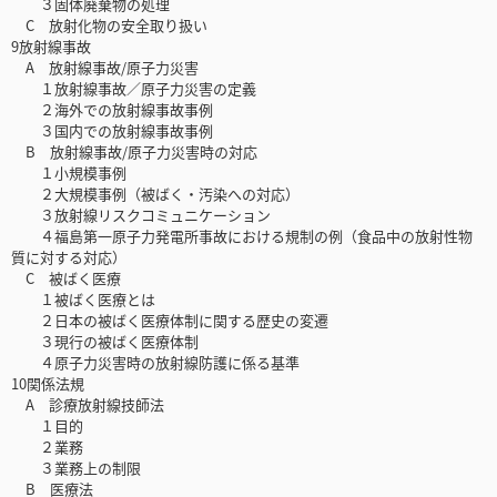
３固体廃棄物の処理
C 放射化物の安全取り扱い
9放射線事故
A 放射線事故/原子力災害
１放射線事故／原子力災害の定義
２海外での放射線事故事例
３国内での放射線事故事例
B 放射線事故/原子力災害時の対応
１小規模事例
２大規模事例（被ばく・汚染への対応）
３放射線リスクコミュニケーション
４福島第一原子力発電所事故における規制の例（食品中の放射性物
質に対する対応）
C 被ばく医療
１被ばく医療とは
２日本の被ばく医療体制に関する歴史の変遷
３現行の被ばく医療体制
４原子力災害時の放射線防護に係る基準
10関係法規
A 診療放射線技師法
１目的
２業務
３業務上の制限
B 医療法