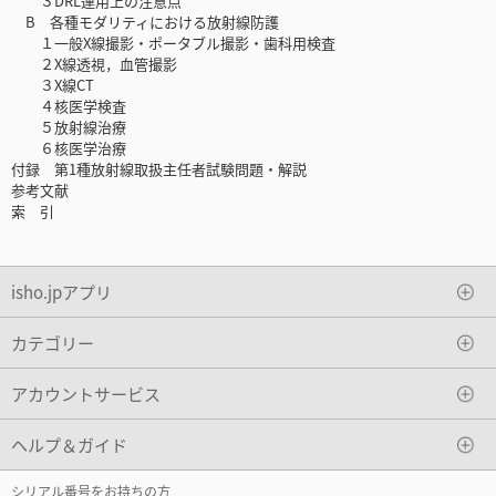
３DRL運用上の注意点
B 各種モダリティにおける放射線防護
１一般X線撮影・ポータブル撮影・歯科用検査
２X線透視，血管撮影
３X線CT
４核医学検査
５放射線治療
６核医学治療
付録 第1種放射線取扱主任者試験問題・解説
参考文献
索 引
isho.jpアプリ
カテゴリー
アカウントサービス
ヘルプ＆ガイド
シリアル番号をお持ちの方