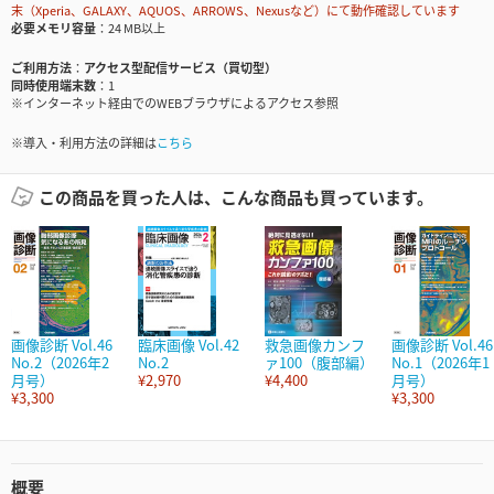
末（Xperia、GALAXY、AQUOS、ARROWS、Nexusなど）にて動作確認しています
必要メモリ容量
24 MB以上
ご利用方法
アクセス型配信サービス（買切型）
同時使用端末数
1
※インターネット経由でのWEBブラウザによるアクセス参照
※導入・利用方法の詳細は
こちら
この商品を買った人は、こんな商品も買っています。
画像診断 Vol.46
臨床画像 Vol.42
救急画像カンフ
画像診断 Vol.46
No.2（2026年2
No.2
ァ100（腹部編）
No.1（2026年1
月号）
¥2,970
¥4,400
月号）
¥3,300
¥3,300
概要