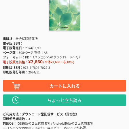
出版社
社会保険研究所
電子版ISBN
電子版発売日
2024/11/13
ページ数
308ページ
判型
A5
フォーマット
PDF（パソコンへのダウンロード不可）
¥2,860
電子版販売価格：
(本体¥2,600＋税10％)
印刷版ISBN
978-4-7894-7022-3
印刷版発行年月
2024/11
カートに入れる
ちょっと立ち読み
ご利用方法
ダウンロード型配信サービス（買切型）
同時使用端末数
3
対応OS
iOS最新の２世代前まで / Android最新の２世代前まで
※コンテンツの使用にあたり、専用ビューアisho.jpが必要