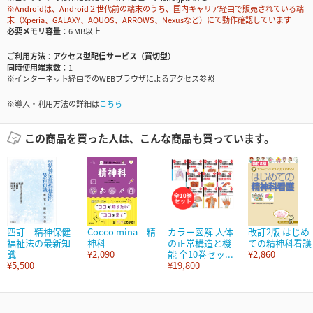
※Androidは、Android２世代前の端末のうち、国内キャリア経由で販売されている端
末（Xperia、GALAXY、AQUOS、ARROWS、Nexusなど）にて動作確認しています
必要メモリ容量
6 MB以上
ご利用方法
アクセス型配信サービス（買切型）
同時使用端末数
1
※インターネット経由でのWEBブラウザによるアクセス参照
※導入・利用方法の詳細は
こちら
この商品を買った人は、こんな商品も買っています。
四訂 精神保健
Cocco mina 精
カラー図解 人体
改訂2版 はじめ
福祉法の最新知
神科
の正常構造と機
ての精神科看護
識
¥2,090
能 全10巻セッ...
¥2,860
¥5,500
¥19,800