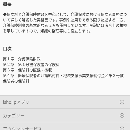
概要
◆保険料と介護保険財政を中心として、介護保険における保険者事務につ
いて詳しく解説した実務書です。事例や運用をできる限り記述する一方、
介護保険制度の基本的な考え方も説明しています。解説には法令上の根拠
を示していますので、知識の整理等にも役立ちます。
目次
第１章 介護保険財政
第２章 第１号被保険者の保険料
第３章 保険料の賦課・徴収
第４章 医療保険者の介護給付費・地域支援事業支援納付金と第２号被
保険者の保険料
isho.jpアプリ
カテゴリー
アカウントサービス