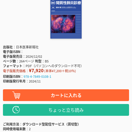
出版社
日本医事新報社
電子版ISBN
電子版発売日
2024/12/02
ページ数
264ページ
判型
B5
フォーマット
PDF（パソコンへのダウンロード不可）
¥7,920
電子版販売価格：
(本体¥7,200＋税10％)
印刷版ISBN
978-4-7849-0108-1
印刷版発行年月
2024/11
カートに入れる
ちょっと立ち読み
ご利用方法
ダウンロード型配信サービス（買切型）
同時使用端末数
2