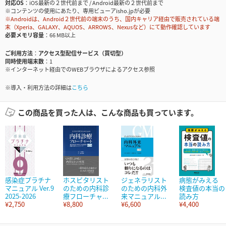
対応OS
iOS最新の２世代前まで / Android最新の２世代前まで
※コンテンツの使用にあたり、専用ビューアisho.jpが必要
※Androidは、Android２世代前の端末のうち、国内キャリア経由で販売されている端
末（Xperia、GALAXY、AQUOS、ARROWS、Nexusなど）にて動作確認しています
必要メモリ容量
66 MB以上
ご利用方法
アクセス型配信サービス（買切型）
同時使用端末数
1
※インターネット経由でのWEBブラウザによるアクセス参照
※導入・利用方法の詳細は
こちら
この商品を買った人は、こんな商品も買っています。
感染症プラチナ
ホスピタリスト
ジェネラリスト
病態がみえる
マニュアル Ver.9
のための内科診
のための内科外
検査値の本当の
2025-2026
療フローチャ...
来マニュアル...
読み方
¥2,750
¥8,800
¥6,600
¥4,400