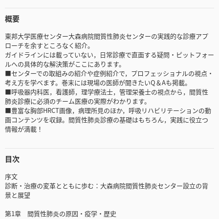
概要
東邦大学医療センター大森病院間質性肺炎センターの実践的な診療アプ
ローチを余すところなく紹介。
ガイドラインには載っていない，日常診療で直面する疑問・ピットフォー
ルへの具体的な解決策がここにあります。
■センターでの取組みの紹介や症例紹介で，プロフェッショナルの視点・
考え方を学べます。巻末には現場の医師が聞きたいQ＆Aも掲載。
■呼吸器内科医，看護師，理学療法士，管理栄養士の視点から，間質性
肺炎診療に必須のチーム医療の実際がわかります。
■豊富な胸部HRCT画像，病理所見のほか，呼吸リハビリテーションの動
画コンテンツを収録。間質性肺炎診療の基礎はもちろん，実践に役立つ
情報が満載！
目次
序文
診断・治療の変革とともに歩む：大森病院間質性肺炎センター設立の背
景と展望
第1章 間質性肺炎の原因・疫学・歴史