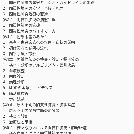
1 間質性肺炎の歴史と手引き・ガイドラインの変遷
2 間質性肺炎の疫学・予後・死因
3 間質性肺炎治療の変遷
第2章 間質性肺炎の病態生理
1 間質性肺炎の病態
2 間質性肺炎のバイオマーカー
第3章 初診患者のみかた
1 患者・患者家族への疾患・病状の説明
2 初診患者の診察の流れ
3 問診事項・診察
第4章 間質性肺炎の検査・診断・鑑別疾患
1 検査・診断のアルゴリズム・鑑別疾患
2 血液検査
3 画像診断
4 病理診断
5 MDDの実際，エビデンス
6 肺活量検査
7 歩行試験
第5章 原因不明の間質性肺炎・肺線維症
1 原因不明の間質性肺炎の分類
2 検査と診断
3 治療法と予後
第6章 様々な原因による間質性肺炎・肺線維症
1 様々な原因による間質性肺炎の分類