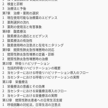
2 検査と診断
3 治療法と予後
第7章 治療・薬剤の選択
1 現在使用可能な治療薬のエビデンス
2 薬剤選択の流れ
3 薬剤の使用法と有害事象
第8章 酸素療法
1 酸素療法の適応とエビデンス
2 酸素療法の有効性
3 酸素使用時の注意点と在宅モニタリング
第9章 間質性肺炎急性増悪時の対応
1 間質性肺炎急性増悪の定義・診断
2 間質性肺炎急性増悪時の治療
第10章 呼吸リハビリテーション
1 包括的呼吸リハビリテーションの概要
2 当センターにおける呼吸リハビリテーション導入のフロー
3 当センターにおける呼吸リハビリテーションの実際
第11章 栄養療法
1 栄養療法の意義とその効果
2 当センターにおける栄養療法導入のフロー
3 当センターにおける栄養療法の実際
第12章 間質性肺炎患者への日常生活支援
1 呼吸困難の対処法，日常生活の注意点