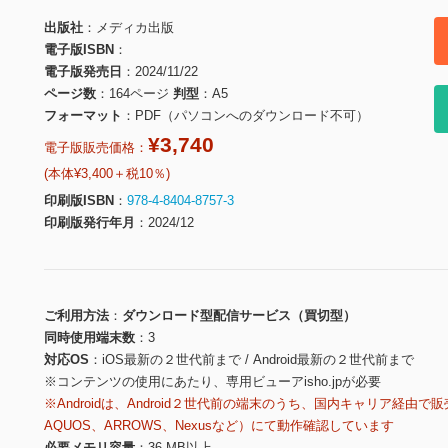
出版社
メディカ出版
電子版ISBN
電子版発売日
2024/11/22
ページ数
164ページ
判型
A5
フォーマット
PDF（パソコンへのダウンロード不可）
¥3,740
電子版販売価格：
(本体¥3,400＋税10％)
印刷版ISBN
978-4-8404-8757-3
印刷版発行年月
2024/12
ご利用方法
ダウンロード型配信サービス（買切型）
同時使用端末数
3
対応OS
iOS最新の２世代前まで / Android最新の２世代前まで
※コンテンツの使用にあたり、専用ビューアisho.jpが必要
※Androidは、Android２世代前の端末のうち、国内キャリア経由で販
AQUOS、ARROWS、Nexusなど）にて動作確認しています
必要メモリ容量
36 MB以上