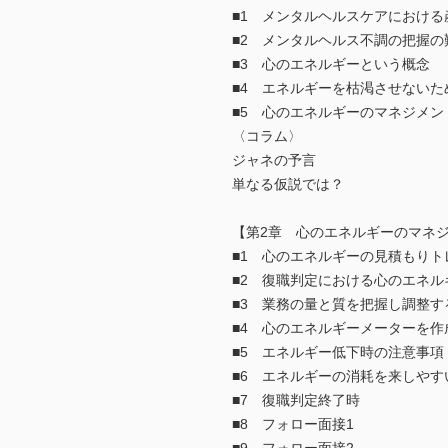
■1 メンタルヘルスケアにおけ
■2 メンタルヘルス不調の把握の
■3 心のエネルギーという概念
■4 エネルギーを枯渇させないた
■5 心のエネルギーのマネジメン
〈コラム〉
ジャネの予言
単なる仮説では？
【第2章 心のエネルギーのマネ
■1 心のエネルギーの見積もりト
■2 復職判定における心のエネル
■3 業務の量と質を把握し調整す
■4 心のエネルギーメーターを作
■5 エネルギー低下時の注意事項
■6 エネルギーの消耗を来しやす
■7 復職判定終了時
■8 フォロー面接1