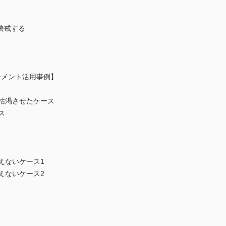
警戒する
ジメント活用事例】
枯渇させたケース
ス
えないケース1
えないケース2