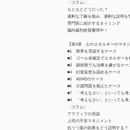
〈コラム〉
もともとどうだった？
過剰な了解を慎み、過剰な説明を
専門医に紹介するタイミング
脳内裁判絶賛審理中！
【第4章 心のエネルギーのマネ
■1 限界を否認するケース
■2 ゴール未確定でエネルギーを
■3 躁状態でも治療を嫌がるケー
■4 幻覚妄想を認めるケース
■5 ADHDのケース
■6 介護問題を抱えたケース
■7 「考えなさい」といっても考
■8 「考えなさい」といっても考
〈コラム〉
アラフィフの否認
上司の不安マネジメント
抗うつ薬の効果をどう説明する？