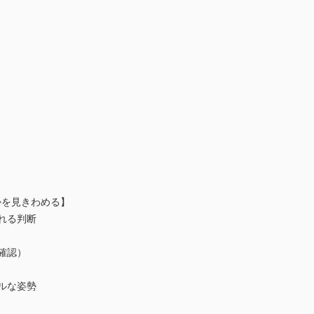
かを見きわめる】
れる判断
確認）
ルな姿勢