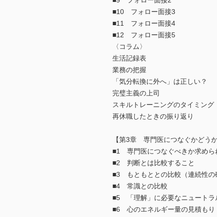
■9 フォロー面接2
■10 フォロー面接3
■11 フォロー面接4
■12 フォロー面接5
〈コラム〉
生活記録表
業務の把握
「気分転換に外へ」は正しい？
完璧主義の上司
スキルトレーニングのタイミング
再休職したときの振り返り
【第3章 専門医につなぐかどう
■1 専門医につなぐべきか求めら
■2 判断とは比較すること
■3 もともととの比較（連続性の
■4 常識との比較
■5 「理解」に必要なニュートラ
■6 心のエネルギー量の見積もり