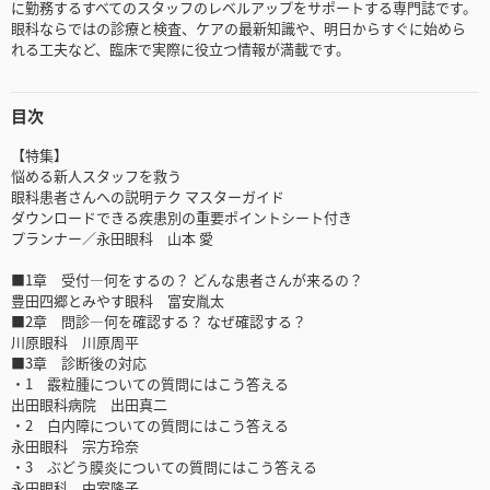
に勤務するすべてのスタッフのレベルアップをサポートする専門誌です。
眼科ならではの診療と検査、ケアの最新知識や、明日からすぐに始めら
れる工夫など、臨床で実際に役立つ情報が満載です。
目次
【特集】
悩める新人スタッフを救う
眼科患者さんへの説明テク マスターガイド
ダウンロードできる疾患別の重要ポイントシート付き
プランナー／永田眼科 山本 愛
■1章 受付―何をするの？ どんな患者さんが来るの？
豊田四郷とみやす眼科 富安胤太
■2章 問診―何を確認する？ なぜ確認する？
川原眼科 川原周平
■3章 診断後の対応
・1 霰粒腫についての質問にはこう答える
出田眼科病院 出田真二
・2 白内障についての質問にはこう答える
永田眼科 宗方玲奈
・3 ぶどう膜炎についての質問にはこう答える
永田眼科 中室隆子