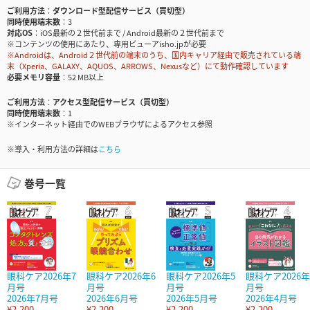
ご利用方法
ダウンロード型配信サービス（買切型）
同時使用端末数
3
対応OS
iOS最新の２世代前まで / Android最新の２世代前まで
※コンテンツの使用にあたり、専用ビューアisho.jpが必要
※Androidは、Android２世代前の端末のうち、国内キャリア経由で販売されている端
末（Xperia、GALAXY、AQUOS、ARROWS、Nexusなど）にて動作確認しています
必要メモリ容量
52 MB以上
ご利用方法
アクセス型配信サービス（買切型）
同時使用端末数
1
※インターネット経由でのWEBブラウザによるアクセス参照
※導入・利用方法の詳細は
こちら
巻号一覧
眼科ケア2026年7
眼科ケア2026年6
眼科ケア2026年5
眼科ケア2026年
月号
月号
月号
月号
2026年7月号
2026年6月号
2026年5月号
2026年4月号
¥2,200
¥2,200
¥2,200
¥2,200