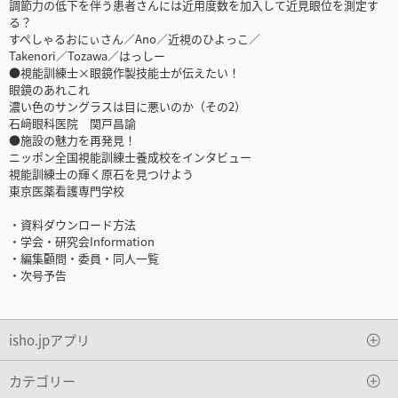
調節力の低下を伴う患者さんには近用度数を加入して近見眼位を測定す
る？
すぺしゃるおにぃさん／Ano／近視のひよっこ／
Takenori／Tozawa／はっしー
●視能訓練士×眼鏡作製技能士が伝えたい！
眼鏡のあれこれ
濃い色のサングラスは目に悪いのか（その2）
石﨑眼科医院 関戸昌諭
●施設の魅力を再発見！
ニッポン全国視能訓練士養成校をインタビュー
視能訓練士の輝く原石を見つけよう
東京医薬看護専門学校
・資料ダウンロード方法
・学会・研究会Information
・編集顧問・委員・同人一覧
・次号予告
isho.jpアプリ
カテゴリー