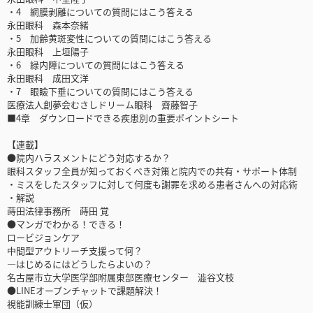
・4 網膜剥離についての質問にはこう答える
永田眼科 森本奈緒
・5 加齢黄斑変性についての質問にはこう答える
永田眼科 上垣陽子
・6 緑内障についての質問にはこう答える
永田眼科 成田文洋
・7 眼瞼下垂についての質問にはこう答える
医療法人創夢会むさしドリーム眼科 齋藤智子
■4章 ダウンロードできる疾患別の重要ポイントシート
【連載】
●院内ハラスメントにどう対応するか？
眼科スタッフ全員が知っておくべき対策と院内での共有・サポート体制
・ミスをしたスタッフに対して何度も謝罪を求める患者さんへの対応術
・解説
蒔田法律事務所 蒔田 覚
●マンガでわかる！できる！
ロービジョンケア
中間型アウトリーチ支援って何？
―はじめるにはどうしたらよいの？
名古屋市立大学医学部附属東部医療センター 澁谷文枝
●LINEオープンチャットで課題解決！
視能訓練士軍団（仮）