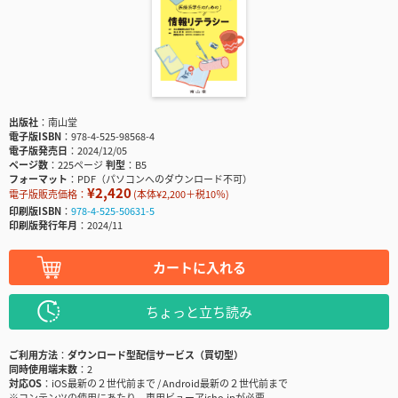
出版社
南山堂
電子版ISBN
978-4-525-98568-4
電子版発売日
2024/12/05
ページ数
225ページ
判型
B5
フォーマット
PDF（パソコンへのダウンロード不可）
¥2,420
電子版販売価格：
(本体¥2,200＋税10％)
印刷版ISBN
978-4-525-50631-5
印刷版発行年月
2024/11
カートに入れる
ちょっと立ち読み
ご利用方法
ダウンロード型配信サービス（買切型）
同時使用端末数
2
対応OS
iOS最新の２世代前まで / Android最新の２世代前まで
※コンテンツの使用にあたり、専用ビューアisho.jpが必要