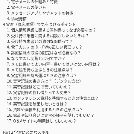
1. 電子メールの仕組みと特徴
2. 電子メールの使い方
3. メッセージアプリやチャットの特徴
4. 情報発信
4 実習（臨床現場）で気をつけるポイント
1. 個人情報保護に関する誓約書ってなぜ必要なの？
2. 受け持ち患者に関する相談がしたいときは？
3. 受け持ち患者との適切な関係って？
4. 電子カルテのID・PWの正しい管理って？
5. 診療情報の取得の限定はなぜ必要なの？
6. なりすまし閲覧とは何ですか？
7. メモに書いてよい内容・書いてはいけない内容は？
8. メモ帳を持ち運ぶときの注意点は？
9. 実習記録を持ち運ぶときの注意点は？
10. 実習記録の書き方は？（デジタル含む）
11. 実習記録はどこで書いていいの？
12. 実習記録の貸し借りって大丈夫？
13. カンファレンス資料を準備するときの注意点は？
14. 実習記録を破棄したいときは？
15. 資料や画像を利用するときの注意点は？
16. 家族や知り合いに実習の様子を話してもいい？
17. Q＆Aサイトの利用はしてもいいの？
Part 2 学習に必要なスキル