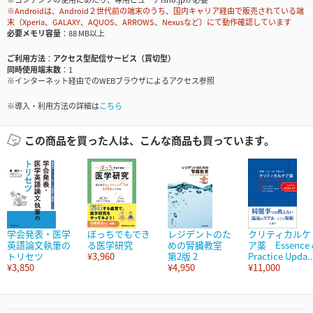
※Androidは、Android２世代前の端末のうち、国内キャリア経由で販売されている端
末（Xperia、GALAXY、AQUOS、ARROWS、Nexusなど）にて動作確認しています
必要メモリ容量
88 MB以上
ご利用方法
アクセス型配信サービス（買切型）
同時使用端末数
1
※インターネット経由でのWEBブラウザによるアクセス参照
※導入・利用方法の詳細は
こちら
この商品を買った人は、こんな商品も買っています。
学会発表・医学
ぼっちでもでき
レジデントのた
クリティカルケ
英語論文執筆の
る医学研究
めの腎臓教室
ア薬 Essence 
トリセツ
¥3,960
第2版 2
Practice Upda..
¥3,850
¥4,950
¥11,000