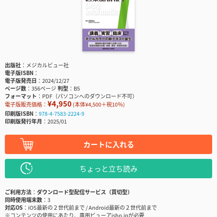
出版社
メジカルビュー社
電子版ISBN
電子版発売日
2024/12/27
ページ数
356ページ
判型
B5
フォーマット
PDF（パソコンへのダウンロード不可）
¥4,950
電子版販売価格：
(本体¥4,500＋税10％)
印刷版ISBN
978-4-7583-2224-9
印刷版発行年月
2025/01
カートに入れる
ちょっと立ち読み
ご利用方法
ダウンロード型配信サービス（買切型）
同時使用端末数
3
対応OS
iOS最新の２世代前まで / Android最新の２世代前まで
※コンテンツの使用にあたり、専用ビューアisho.jpが必要