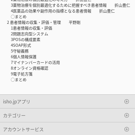
3薬物治療を個別最適化するために把握すべき患者情報 折山豊仁
4医薬品の効果や副作用の指標となる患者情報 折山豊仁
◯まとめ
2 患者情報の収集・評価・管理 平野剛
1患者情報の収集・評価
2問題志向型システム
3POSの構成要素
4SOAP形式
5守秘義務
6個人情報保護
7マイナンバーカードの活用
8オンライン資格確認
9電子処方箋
◯まとめ
isho.jpアプリ
カテゴリー
アカウントサービス