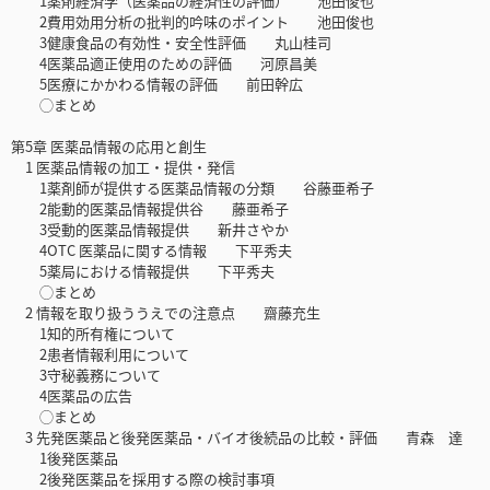
1薬剤経済学（医薬品の経済性の評価） 池田俊也
2費用効用分析の批判的吟味のポイント 池田俊也
3健康食品の有効性・安全性評価 丸山桂司
4医薬品適正使用のための評価 河原昌美
5医療にかかわる情報の評価 前田幹広
◯まとめ
第5章 医薬品情報の応用と創生
1 医薬品情報の加工・提供・発信
1薬剤師が提供する医薬品情報の分類 谷藤亜希子
2能動的医薬品情報提供谷 藤亜希子
3受動的医薬品情報提供 新井さやか
4OTC 医薬品に関する情報 下平秀夫
5薬局における情報提供 下平秀夫
◯まとめ
2 情報を取り扱ううえでの注意点 齋藤充生
1知的所有権について
2患者情報利用について
3守秘義務について
4医薬品の広告
◯まとめ
3 先発医薬品と後発医薬品・バイオ後続品の比較・評価 青森 達
1後発医薬品
2後発医薬品を採用する際の検討事項