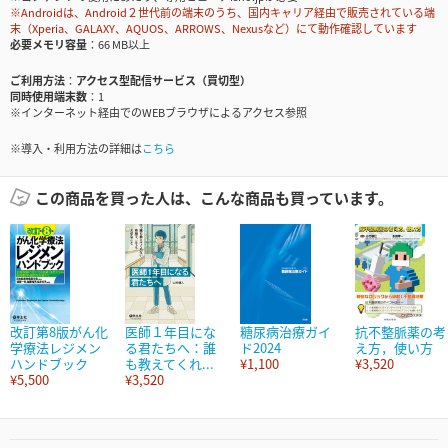
※Androidは、Android２世代前の端末のうち、国内キャリア経由で販売されている端
末（Xperia、GALAXY、AQUOS、ARROWS、Nexusなど）にて動作確認しています
必要メモリ容量
66 MB以上
ご利用方法
アクセス型配信サービス（買切型）
同時使用端末数
1
※インターネット経由でのWEBブラウザによるアクセス参照
※導入・利用方法の詳細は
こちら
この商品を買った人は、こんな商品も買っています。
改訂第8版がん化
医師１年目にな
糖尿病治療ガイ
抗不整脈薬の考
学療法レジメン
る君たちへ：誰
ド2024
え方，使い方
ハンドブック
も教えてくれ...
¥1,100
¥3,520
¥5,500
¥3,520