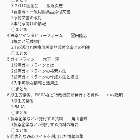
3-2 OTC医薬品 飯嶋久志
1要指導・一般用医薬品添付文書
2添付文書の改訂
3専門家向けの情報
◯まとめ
4 医薬品インタビューフォーム 冨田隆志
1概要と記載項目
2IFの活用と医療用医薬品添付文書との相違
◯まとめ
5 ガイドライン 木下 淳
1診療ガイドラインとは
2診療ガイドラインの検索方法
3診療ガイドラインの作成方法と構成
4入手可能な情報と活用法
◯まとめ
6 厚生労働省，PMDAなど行政機関が発行する資料 中村敏明
1厚生労働省
2PMDA
◯まとめ
7 製薬企業などが発行する資料 ⻆山香織
1製薬企業などが発行する資料の概要
◯まとめ
8 代表的なWebサイトを利用した情報収集