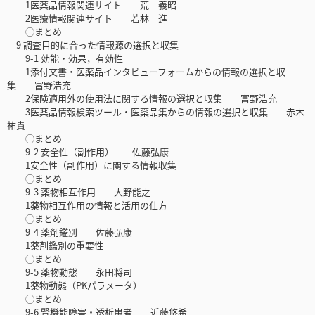
1医薬品情報関連サイト 荒 義昭
2医療情報関連サイト 若林 進
◯まとめ
9 調査目的に合った情報源の選択と収集
9-1 効能・効果，有効性
1添付文書・医薬品インタビューフォームからの情報の選択と収
集 富野浩充
2保険適用外の使用法に関する情報の選択と収集 富野浩充
3医薬品情報検索ツール・医薬品集からの情報の選択と収集 赤木
祐貴
◯まとめ
9-2 安全性（副作用） 佐藤弘康
1安全性（副作用）に関する情報収集
◯まとめ
9-3 薬物相互作用 大野能之
1薬物相互作用の情報と活用の仕方
◯まとめ
9-4 薬剤鑑別 佐藤弘康
1薬剤鑑別の重要性
◯まとめ
9-5 薬物動態 永田将司
1薬物動態（PKパラメータ）
◯まとめ
9-6 腎機能障害・透析患者 近藤悠希