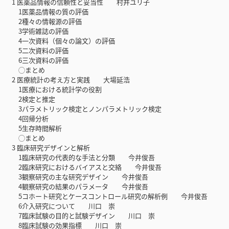
1 医薬品情報の信頼性と妥当性 村井ユリ子
1医薬品情報の質の評価
2種々の情報源の評価
3学術雑誌の評価
4一次資料（個々の論文）の評価
5二次資料の評価
6三次資料の評価
◯まとめ
2 医療統計の考え方と実践 大場延浩
1医療における統計学の役割
2検定と推定
3パラメトリック検定とノンパラメトリック検定
4回帰分析
5生存時間解析
◯まとめ
3 臨床研究デザインと解析
1臨床研究の代表的な手法と分類 今井俊吾
2臨床研究におけるバイアスと交絡 今井俊吾
3観察研究の主な研究デザイン 今井俊吾
4観察研究の結果のパラメータ 今井俊吾
5コホート研究とケースコントロール研究の解析例 今井俊吾
6介入研究について 川口 崇
7臨床試験の目的と試験デザイン 川口 崇
8臨床試験の効果指標 川口 崇