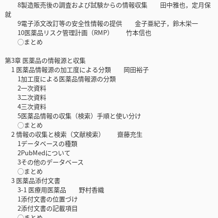
8製造販売後の調査および試験からの情報収集 田中雅也，定月保
就
9電子添文改訂等の安全性情報の提供 金子亜紀子，鈴木栄一
10医薬品リスク管理計画（RMP） 竹本信也
◯まとめ
第3章 医薬品の情報源と収集
1 医薬品情報源の加工度による分類 岡田裕子
1加工度による医薬品情報源の分類
2一次資料
3二次資料
4三次資料
5医薬品情報の収集（検索）手順と使い分け
◯まとめ
2 情報の収集と検索（文献検索） 齋藤充生
1データベースの種類
2PubMedについて
3その他のデータベース
◯まとめ
3 医薬品添付文書
3-1 医療用医薬品 野村香織
1添付文書の位置づけ
2添付文書の記載項目
◯まとめ