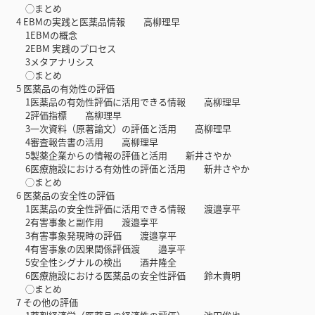
◯まとめ
4 EBMの実践と医薬品情報 高柳理早
1EBMの概念
2EBM 実践のプロセス
3メタアナリシス
◯まとめ
5 医薬品の有効性の評価
1医薬品の有効性評価に活用できる情報 高柳理早
2評価指標 高柳理早
3一次資料（原著論文）の評価と活用 高柳理早
4審査報告書の活用 高柳理早
5製薬企業からの情報の評価と活用 新井さやか
6医療施設における有効性の評価と活用 新井さやか
◯まとめ
6 医薬品の安全性の評価
1医薬品の安全性評価に活用できる情報 渡邉享平
2有害事象と副作用 渡邉享平
3有害事象発現時の評価 渡邉享平
4有害事象の因果関係評価渡 邉享平
5安全性シグナルの検出 酒井隆全
6医療施設における医薬品の安全性評価 鈴木貴明
◯まとめ
7 その他の評価