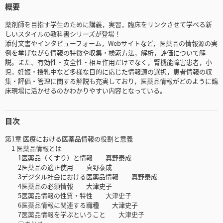
概要
薬剤師を目指す学生のために講義，実習，臨床をリンクさせて学べる新
しいスタイルの教科書シリーズが登場！
添付文書やインタビューフォーム，Webサイトなど，医薬品の情報源の実
例を挙げながら情報の特徴や収集・検索方法，解析，評価について解
説。また、有効性・安全性・相互作用だけでなく，腎機能障害患者，小
児，妊娠・授乳中など多様な目的に応じた情報源の選択，患者情報の収
集・評価・管理に関する解説も充実しており，医薬品情報がどのように臨
床現場に活かせるのかわかりやすい内容となっている。
目次
第1章 医療における医薬品情報の役割と意義
1 医薬品情報とは
1医薬品（くすり）と情報 真野泰成
2医薬品の適正使用 真野泰成
3デジタル社会における医薬品情報 真野泰成
4医薬品の必須情報 大津史子
5医薬品情報の性質・特性 大津史子
6医薬品情報に関連する職種 大津史子
7医薬品情報を学ぶということ 大津史子