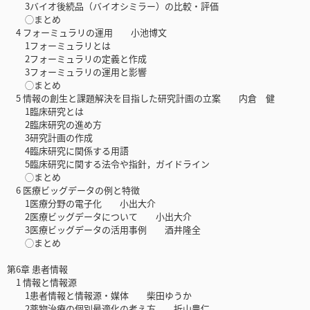
3バイオ後続品（バイオシミラー）の比較・評価
◯まとめ
4 フォーミュラリの運用 小池博文
1フォーミュラリとは
2フォーミュラリの定義と作成
3フォーミュラリの運用と影響
◯まとめ
5 情報の創生と課題解決を目指した研究計画の立案 内倉 健
1臨床研究とは
2臨床研究の進め方
3研究計画の作成
4臨床研究に関係する用語
5臨床研究に関する法令や指針，ガイドライン
◯まとめ
6 医療ビッグデータの例と特徴
1医療分野の電子化 小出大介
2医療ビッグデータについて 小出大介
3医療ビッグデータの活用事例 酒井隆全
◯まとめ
第6章 患者情報
1 情報と情報源
1患者情報と情報源・媒体 柴田ゆうか
2薬物治療の個別最適化の考え方 折山豊仁