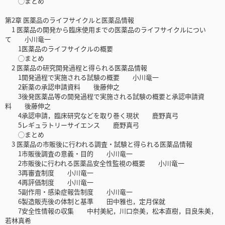
◯まとめ
第2章 医薬品のライフサイクルと医薬品情報
1 医薬品の開発から臨床使用までの医薬品のライフサイクルについ
て 小川竜一
1医薬品のライフサイクルの概要
◯まとめ
2 医薬品の研究開発過程と得られる医薬品情報
1開発過程で実施される試験の概要 小川竜一
2新薬の承認申請資料 後藤伸之
3後発医薬品等の開発過程で実施される試験の概要と承認申請資
料 後藤伸之
4承認申請，臨床研究などを取り巻く現状 鹿野真弓
5レギュラトリーサイエンス 鹿野真弓
◯まとめ
3 医薬品の市販後に行われる調査・試験と得られる医薬品情報
1市販後調査の意義・目的 小川竜一
2市販後に行われる医薬品安全性監視の概要 小川竜一
3再審査制度 小川竜一
4再評価制度 小川竜一
5副作用・感染症報告制度 小川竜一
6製造販売後の体制と基準 田中雅也，定月保就
7安全性情報の収集 中村美紀，川口奈美，松本直樹，目良朱美，
若林真希