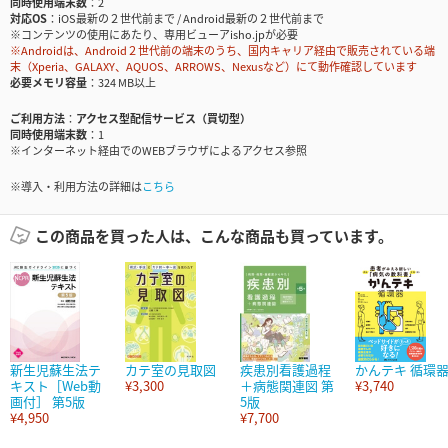
同時使用端末数
2
対応OS
iOS最新の２世代前まで / Android最新の２世代前まで
※コンテンツの使用にあたり、専用ビューアisho.jpが必要
※Androidは、Android２世代前の端末のうち、国内キャリア経由で販売されている端
末（Xperia、GALAXY、AQUOS、ARROWS、Nexusなど）にて動作確認しています
必要メモリ容量
324 MB以上
ご利用方法
アクセス型配信サービス（買切型）
同時使用端末数
1
※インターネット経由でのWEBブラウザによるアクセス参照
※導入・利用方法の詳細は
こちら
この商品を買った人は、こんな商品も買っています。
新生児蘇生法テ
カテ室の見取図
疾患別看護過程
かんテキ 循環
キスト［Web動
¥3,300
＋病態関連図 第
¥3,740
画付］ 第5版
5版
¥4,950
¥7,700