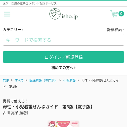
医学・医療の電子コンテンツ配信サービス
0
カテゴリー
詳細検索
ログイン／新規登録
初めての方へ
TOP
すべて
臨床看護（専門別）
小児看護
母性・小児看護ぜんぶガイ
ド 第3版
実習で使える！
母性・小児看護ぜんぶガイド 第3版【電子版】
古川 亮子(編著)