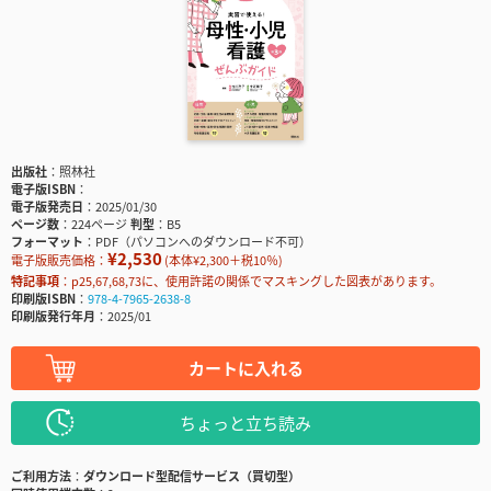
出版社
照林社
電子版ISBN
電子版発売日
2025/01/30
ページ数
224ページ
判型
B5
フォーマット
PDF（パソコンへのダウンロード不可）
¥2,530
電子版販売価格：
(本体¥2,300＋税10％)
特記事項
p25,67,68,73に、使用許諾の関係でマスキングした図表があります。
印刷版ISBN
978-4-7965-2638-8
印刷版発行年月
2025/01
カートに入れる
ちょっと立ち読み
ご利用方法
ダウンロード型配信サービス（買切型）