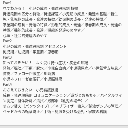
Part1
見てわかる！ 小児の成長・発達段階別 特徴
発達段階の区分と特徴／発達課題／小児期の成長・発達の基礎／新生
児・乳児期の成長・発達の特徴／幼児期の成長・発達の特徴／
学童期の成長・発達の特徴／形態的成長・発達／思春期の成長・発達の
特徴／機能的成長・発達／機能的発達のめやす／
心理・社会的発達のめやす
Part2
小児の成長・発達段階別 アセスメント
乳児期／幼児期／学童期／思春期
Part3
知っておきたい！ よく受け持つ症状・疾患の知識
発熱／嘔吐／下痢／脱水／小児白血病／小児糖尿病／小児気管支喘息／
肺炎／ファロー四徴症／川崎病
小児ネフローゼ症候群／小児脳腫瘍
Part4
おさえておきたい 小児看護技術
成長・発達段階別 コミュニケーション／遊びとおもちゃ／バイタルサイ
ン測定／身体計測／清拭／殿部浴（乳児の場合）／
オムツ替え（パンツタイプ）／ネブライザー吸入／輸液ポンプの管理／
ベッドからの転落防止／手術・処置を受ける患児・家族の看護