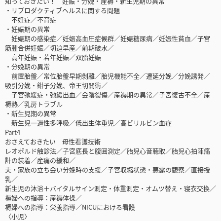
知っておきたい！ 妊娠・分娩・産褥・新生児期の異常
・リプロダクティブヘルスに関する問題
不妊症／不育症
・妊娠期の異常
妊娠期の感染症／妊娠高血圧症候群／妊娠糖尿病／妊娠性貧血／子宮
筋腫合併妊娠／切迫早産／前期破水／
高年妊娠・若年妊娠／双胎妊娠
・分娩期の異常
前置胎盤／常位胎盤早期剝離／胎児機能不全／遷延分娩／分娩誘発／
吸引分娩・鉗子分娩、帝王切開術／
子宮弛緩症・弛緩出血／会陰裂傷／産褥期の異常／子宮復古不全／産
褥熱／乳房トラブル
・新生児期の異常
新生児一過性多呼吸／低出生体重児／高ビリルビン血症
Part4
おさえておきたい 母性看護技術
レオポルド触診法／子宮底長と腹囲測定／胎児心音聴取／胎児心拍陣痛
計の装着／産痛の緩和／
夫・家族の立ち会い分娩時の支援／子宮収縮状態・悪露の観察／直接授
乳／
新生児の沐浴＋バイタルサイン測定・体重測定・オムツ替え・寝衣交換／
褥婦への指導：産褥体操／
褥婦への指導：栄養指導／NICUにおける看護
〈小児〉