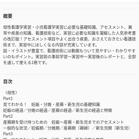
概要
母性看護学実習・小児看護学実習に必要な基礎知識、アセスメント、異
常や疾患の知識、看護技術など、実習に必要な知識を凝縮した人気参考書
の改訂版！アセスメント項目やよく出合う疾患、おさえておきたい看護技
術まで、実習中にほしくなる内容が充実しています。
図・イラストが豊富で、看護技術には動画もついて見やすい・わかりやす
いのもポイント。実習前の事前学習～実習中～実習後のレポートと、全部
を通して使える1冊です。
目次
〈母性〉
Part1
見てわかる！ 妊娠・分娩・産褥・新生児の基礎知識
妊娠の経過／分娩の経過／産褥の経過／新生児の経過と特徴
Part2
産褥期を受け持つための 妊娠～産褥・新生児までのアセスメント
一般的な状況／妊娠期／分娩期／産褥期（褥婦）／新生児期（新生児）
Part3