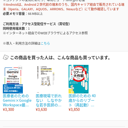
※Androidは、Android２世代前の端末のうち、国内キャリア経由で販売されている端
末（Xperia、GALAXY、AQUOS、ARROWS、Nexusなど）にて動作確認しています
必要メモリ容量
66 MB以上
ご利用方法
アクセス型配信サービス（買切型）
同時使用端末数
1
※インターネット経由でのWEBブラウザによるアクセス参照
※導入・利用方法の詳細は
こちら
この商品を買った人は、こんな商品も買っています。
医療者のための
医療現場で折れ
医師のための 40
Gemini×Google
ない しなやか
歳からのリブー
Workspace最...
な若手医師の...
ト（再起動）...
¥3,300
¥3,630
¥3,850