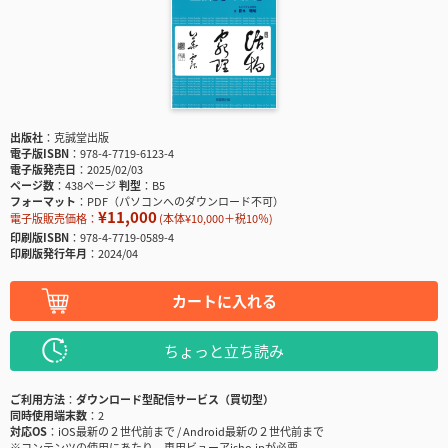
出版社
克誠堂出版
電子版ISBN
978-4-7719-6123-4
電子版発売日
2025/02/03
ページ数
438ページ
判型
B5
フォーマット
PDF（パソコンへのダウンロード不可）
¥11,000
電子版販売価格：
(本体¥10,000＋税10％)
印刷版ISBN
978-4-7719-0589-4
印刷版発行年月
2024/04
カートに入れる
ちょっと立ち読み
ご利用方法
ダウンロード型配信サービス（買切型）
同時使用端末数
2
対応OS
iOS最新の２世代前まで / Android最新の２世代前まで
※コンテンツの使用にあたり、専用ビューアisho.jpが必要