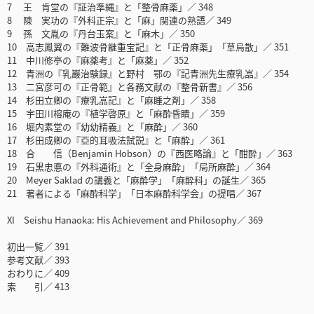
7 王 肯堂の『証治準縄』と「整骨麻薬」／ 348
8 陳 実功の『外科正宗』と「麻」関連の熟語／ 349
9 孫 文胤の『丹台玉案』と「麻木」／ 350
10 高志鳳翼の『難波骨継重宝記』と「正骨麻薬」「草烏散」／ 351
11 中川修亭の『麻薬考』と「麻薬」／ 352
12 青洲の『乳巖治験録』と野村 鄂の『記青洲先生療乳嵓』／ 354
13 二宮彦可の『正骨範』と各務文献の『整骨新書』／ 356
14 杉田立卿の『療乳嵓記』と「麻睡之剤」／ 358
15 宇田川榕庵の『植学啓原』と「麻酔昏瞶」／ 359
16 堀内素堂の『幼幼精義』と「麻酔」／ 360
17 杉田成卿の『亞的耳吸法試説』と「麻酔」／ 361
18 合 信（Benjamin Hobson）の『西医略論』と「酣酔」／ 363
19 石黒忠悳の『外科通術』と「全身麻酔」「局所麻酔」／ 364
20 Meyer Saklad の講義と「麻酔学」「麻酔科」の誕生／ 365
21 著者による「麻酔科学」「日本麻酔科学会」の提唱／ 367
XI Seishu Hanaoka: His Achievement and Philosophy／ 369
初出一覧／ 391
参考文献／ 393
おわりに／ 409
索 引／ 413