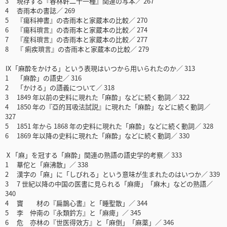
3 現存する『春林軒二十一種』関連の写本／ 267
4 杏雨本の書誌／ 269
5 『瘍科神書』の杏雨本と家蔵本の比較／ 270
6 『瘍科瑣言』の杏雨本と家蔵本の比較／ 274
7 『産科瑣言』の杏雨本と家蔵本の比較／ 277
8 『 痢疾瑣言』の杏雨本と家蔵本の比較／ 279
Ⅸ「麻酔をかける」という表現はいつから用いられたのか／ 313
1 「麻酔」の語史／ 316
2 「かける」の語義について／ 318
3 1849 年以前の史料に現れた「麻酔」などに続く動詞／ 322
4 1850 年の『亞的耳吸法試説』に現れた「麻酔」などに続く動詞／
327
5 1851 年から 1868 年の史料に現れた「麻酔」などに続く動詞／ 328
6 1869 年以降の史料に現れた「麻酔」などに続く動詞／ 330
Ⅹ「麻」を冠する「麻酔」関連の熟語の語史学的考察／ 333
1 華佗と「麻沸散」／ 338
2 漢字の「麻」に「しびれる」という意味が生まれたのはいつか／ 339
3 7 世紀以降の中国の医書に見られる「麻痺」「麻木」などの熟語／
340
4 竇 材の『扁鵲心書』と「睡聖散」／ 344
5 李 仲南の『永類鈐方』と「麻痺」／ 345
6 危 亦林の『世医得效方』と「麻倒」「麻薬」／ 346