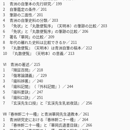
1 青洲の自筆本の先行研究／ 199
2 自筆鑑定の条件／ 201
3 筆跡の二面性／ 201
4 青洲の自筆史料の分類／ 203
5 「免状」と「丸散便覧序」（天明本）の筆跡の比較／ 203
6 「免状」と「丸散便覧序」の筆跡の比較／ 206
7 署名「華岡」の比較／ 209
8 年代の離れた史料は比較できるか／ 211
9 『丸散便覧』（天明本）は青洲自筆の稿本／ 212
10 『丸散便覧』（天明本）の意義／ 213
Ⅵ 青洲の著述／ 215
1 『険証百問』／ 218
2 『傷寒論講義』／ 229
3 『瘍科辨畧』／ 240
4 『瘍科記聞』（『外科記聞』）／ 244
5 『瘍科要訣』／ 247
6 『瘍科口訣』／ 251
7 『玄渓先生口授』と『玄渓先生乳岩夜話』／ 256
Ⅶ『春林軒二十一種』と青洲華岡先生遺教本／ 261
1 青洲研究史における『春林軒二十一種』／ 264
2 『春林軒二十一種』と『華岡氏遺書目録』／ 266