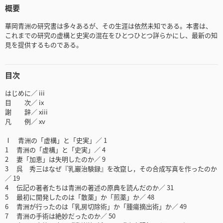
概要
華岡青洲の研究書は多々あるが、その生涯は依然未知である。本書は、
これまでの研究の虚構と史実の混在をひとつひとつ詳らかにし、最新の知
見を提供するものである。
目次
はじめに／ iii
目 次／ ix
謝 辞／ xiii
凡 例／ xv
Ⅰ 青洲の「虚構」と「史実」／ 1
1 青洲の「虚構」と「史実」／ 4
2 妻「加恵」は失明したのか／ 9
3 呉 秀三はなぜ『乳巖治験録』を改竄し，その合成写真を作ったのか
／ 19
4 伝記の著者たちは青洲の著述の原典を読んだのか／ 31
5 最初に開発したのは「散薬」か「煎薬」か／ 48
6 青洲が行ったのは「乳房切除術」か「腫瘍摘出術」か／ 49
7 青洲の手術は絶妙だったのか／ 50