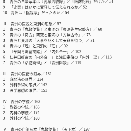
8 青洲の自筆写本は『乳巖治験録』と『臨床記録』だけか／ 51
9 「史実」はいかに変容して伝えられるか／ 52
10 青洲は「陰謀家」だったのか／ 54
Ⅱ 青洲の医説と東洞の思想／ 57
1 青洲の『丸散便覧』と東洞の『東洞先生家塾方』／ 60
2 青洲の「奇方」研究と東洞の「方無古今」／ 73
3 青洲と東洞の「人事を尽くして天命を待つ」／ 81
4 青洲の「理」と東洞の「理」／ 92
5 『華岡青洲墓誌銘』と「内外合一」／ 102
6 仁井田好古の「内外合一」と浅田宗伯の「内外一理」／ 113
7 青洲の「活物窮理」と『青洲医談』／ 119
Ⅲ 青洲の医術の限界／ 131
1 麻酔法の限界／ 134
2 外科手術の限界／ 142
3 医学思想の限界／ 151
Ⅳ 青洲の学統／ 163
1 教養の学統／ 166
2 内科の学統／ 174
3 外科の学統／ 180
Ⅴ 青洲の自筆写本『丸散便覧』（天明本）／ 197