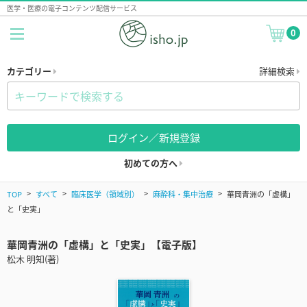
医学・医療の電子コンテンツ配信サービス
0
カテゴリー
詳細検索
ログイン／新規登録
初めての方へ
TOP
すべて
臨床医学（領域別）
麻酔科・集中治療
華岡青洲の「虚構」
と「史実」
華岡青洲の「虚構」と「史実」【電子版】
松木 明知(著)