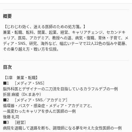
概要
【じわじわ効く、迷える医師のための処方箋。】
兼業・転職、転科、開業、起業、経営、キャリアチェンジ、セカンドキ
ャリア、医局、アカデミア、教授への道、病気・復職、育休・子育て、メ
ディア・SNS、研究、海外など、幅広いテーマで22人22色の悩みや葛藤、
その乗り越え方・戦い方を伝授。
目次
【1章 兼業・転職】
■1 ［メディア・SNS］
脳外科医とデザイナーの二刀流を目指しているカラフルデブの一例
折居 麻綾（Dr.まあや）
■2 ［メディア・SNS／アカデミア］
循環器・バスケ・感染症・メディア・アカデミアと、
一風変わったキャリアを歩んだ医師の一例
後藤 礼司
■3 ［経営］
病院を退職して退路を断ち、調理師になる夢を叶えた女性医師の一例