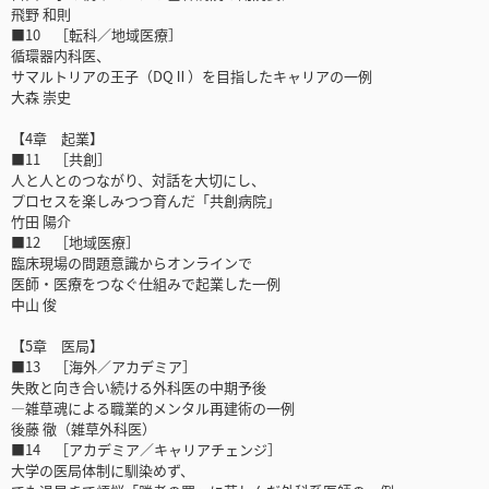
飛野 和則
■10 ［転科／地域医療］
循環器内科医、
サマルトリアの王子（DQⅡ）を目指したキャリアの一例
大森 崇史
【4章 起業】
■11 ［共創］
人と人とのつながり、対話を大切にし、
プロセスを楽しみつつ育んだ「共創病院」
竹田 陽介
■12 ［地域医療］
臨床現場の問題意識からオンラインで
医師・医療をつなぐ仕組みで起業した一例
中山 俊
【5章 医局】
■13 ［海外／アカデミア］
失敗と向き合い続ける外科医の中期予後
―雑草魂による職業的メンタル再建術の一例
後藤 徹（雑草外科医）
■14 ［アカデミア／キャリアチェンジ］
大学の医局体制に馴染めず、