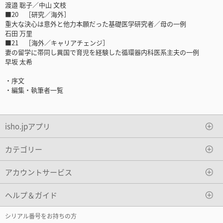
渡邉 聡子／中山 文枝
■20 ［研究／海外］
重大な決心は意外と他力本願だった基礎医学研究者／母の一例
石田 万里
■21 ［海外／キャリアチェンジ］
妻の留学に帯同し異国で育児を経験した循環器内科医系主夫の一例
早坂 太希
・序文
・編集・執筆者一覧
isho.jpアプリ
カテゴリー
アカウントサービス
ヘルプ＆ガイド
シリアル番号をお持ちの方