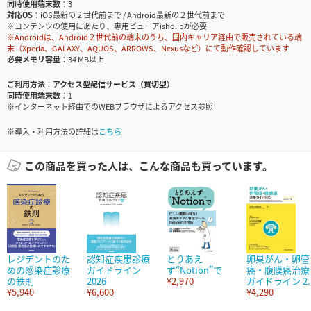
同時使用端末数
3
対応OS
iOS最新の２世代前まで / Android最新の２世代前まで
※コンテンツの使用にあたり、専用ビューアisho.jpが必要
※Androidは、Android２世代前の端末のうち、国内キャリア経由で販売されている端
末（Xperia、GALAXY、AQUOS、ARROWS、Nexusなど）にて動作確認しています
必要メモリ容量
34 MB以上
ご利用方法
アクセス型配信サービス（買切型）
同時使用端末数
1
※インターネット経由でのWEBブラウザによるアクセス参照
※導入・利用方法の詳細は
こちら
この商品を買った人は、こんな商品も買っています。
レジデントのた
認知症疾患診療
とりあえ
卵巣がん・卵管
めの感染症診療
ガイドライン
ず“Notion”で
癌・腹膜癌治療
の鉄則
2026
¥2,970
ガイドライン 2..
¥5,940
¥6,600
¥4,290