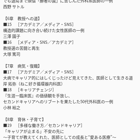
でも退局まで煩悩「勝者の罠」に苦しんだ外科系医師の一例
西野 サトル
【6章 教授への道】
■15 ［アカデミア／メディア・SNS］
構造的課題に向き合い続けた女性医師の一例
三澤 園子
■16 ［メディア・SNS／アカデミア］
教授選の苦闘と再生
大塚 篤司
【7章 病気・復職】
■17 ［アカデミア／メディア・SNS］
大病でキャリア的にはしくじったけど見えてきた、医師として生きる道
岸 拓弥（ねこ好き循環器内科医）
■18 ［キャリアチェンジ］
『生涯一臨床医』の価値観を手放し、
セカンドキャリアへのリブートを果たした50代外科医の一例
小林 裕之
【8章 育休・子育て】
■19 ［多様な働き方／セカンドキャリア］
「キャリアが止まる」不安の先に
～子育てが教えてくれた、医師としての成長と“愛ある医療”～