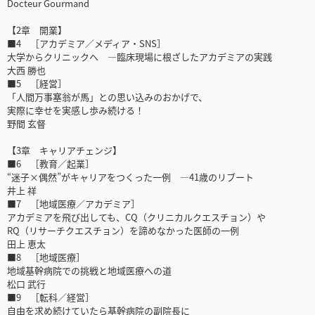
Docteur Gourmand
【2章 開業】
■4 ［アカデミア／メディア・SNS］
大学からクリニックへ ―臨床現場に根ざしたアカデミアの実践
大西 勝也
■5 ［経営］
「人間万事塞翁が馬」との思い込みのおかげで、
実際に幸せを実感し歩み続ける！
野間 玄督
【3章 キャリアチェンジ】
■6 ［教育／起業］
“迷子×偶然”がキャリアをつくった一例 ―41歳のリブート
井上 祥
■7 ［地域医療／アカデミア］
アカデミアを飛び出しても、CQ（クリニカルクエスチョン）や
RQ（リサーチクエスチョン）を諦めなかった医師の一例
田上 恵太
■8 ［地域医療］
地域基幹病院での挑戦と地域医療への道
松口 武行
■9 ［転科／経営］
自由を求め続けていたら基幹病院の副院長に