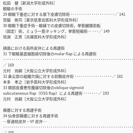
松田 健［新潟大学形成外科］
眼瞼の手術
29 眼瞼下垂症に対する眉下皮膚切除術 ･････････････････････／ 141
宮脇 剛司［東京慈恵会医科大学形成外科］
30 眼瞼下垂症手術─瞼縁での皮膚切除術，挙筋腱膜前転
（固定）術，ミュラー筋タッキング，挙筋短縮術─ ･･･／ 149
垣淵 正男［兵庫医科大学形成外科］
顔面における局所皮弁による再建術
31 下眼瞼基底細胞癌切除後のmalar flap による再建術
･･････････････････････････････････････････････････････････････
／ 169
元村 尚嗣［大阪公立大学形成外科］
32 鼻尖部の組織欠損に対する前額皮弁術 ･･････････････････／ 181
本多 孝之［岩手医科大学形成外科］
33 頬部皮膚悪性腫瘍切除後のoblique sigmoid
subcutaneous flap（OSS flap）による再建術 ･･･････／ 193
元村 尚嗣［大阪公立大学形成外科］
褥瘡に対する再建手術
34 仙骨部褥瘡に対する再建手術
─穿通枝皮弁・VY 皮弁─
･･････････････････････････････････････････････････････････････
／ 205