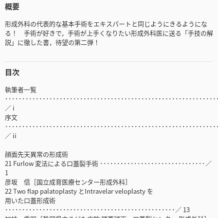
概要
形成外科の代表的な基本手術をエキスパートと同じようにきるようにな
る！ 手術が好きで，手術が上手くなりたい形成外科医に送る「手技の解
説」に徹した書，待望の第二弾！
目次
執筆者一覧
･･････････････････････････････････････････････････････････････
／ i
序文
･･････････････････････････････････････････････････････････････
／ ii
顔面先天異常の形成術
21 Furlow 変法による口蓋裂手術 ･･･････････････････････････････／
1
彦坂 信［国立成育医療センター形成外科］
22 Two flap palatoplasty とIntravelar veloplasty を
用いた口蓋形成術
･･････････････････････････････････････････････････／ 13