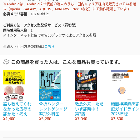
※Androidは、Android２世代前の端末のうち、国内キャリア経由で販売されている端
末（Xperia、GALAXY、AQUOS、ARROWS、Nexusなど）にて動作確認しています
必要メモリ容量
162 MB以上
ご利用方法
アクセス型配信サービス（買切型）
同時使用端末数
1
※インターネット経由でのWEBブラウザによるアクセス参照
※導入・利用方法の詳細は
こちら
この商品を買った人は、こんな商品も買っています。
誰も教えてくれ
骨折ハンター
救急外来 ただ
顔面神経麻痺診
なかった皮疹の
レントゲン×非
いま診断中！
療ガイドライン
診かた・考え...
整形外科医
第2版
2023年版
¥4,400
¥5,280
¥7,040
¥3,300