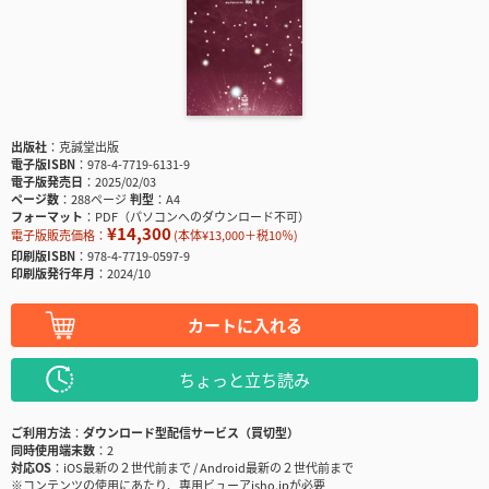
出版社
克誠堂出版
電子版ISBN
978-4-7719-6131-9
電子版発売日
2025/02/03
ページ数
288ページ
判型
A4
フォーマット
PDF（パソコンへのダウンロード不可）
¥14,300
電子版販売価格：
(本体¥13,000＋税10％)
印刷版ISBN
978-4-7719-0597-9
印刷版発行年月
2024/10
カートに入れる
ちょっと立ち読み
ご利用方法
ダウンロード型配信サービス（買切型）
同時使用端末数
2
対応OS
iOS最新の２世代前まで / Android最新の２世代前まで
※コンテンツの使用にあたり、専用ビューアisho.jpが必要