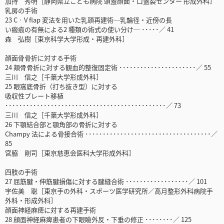
加持 秀明［静岡県立こども病院 頭蓋顔面・口蓋裂センター 形成外科］
乳房の手術
23 C︲V flap 変法を用いた乳頭再建術─乳輪径・近傍の長
い瘢痕の有無による2 種類の術式の使い分け─ ･････／ 41
森 弘樹［東京科学大学形成・再建外科］
顔面骨骨折に対する手術
24 頬骨骨折に対する観血的整復固定術 ･･････････････････････／ 55
三川 信之［千葉大学形成外科］
25 眼窩底骨折（打ち抜き型）に対する
吸収性プレート移植
･･････････････････････････････････････････････／ 73
三川 信之［千葉大学形成外科］
26 下顎結合部と顎角部の骨折に対する
Champy 法による骨接合術 ････････････････････････････････････／
85
宮脇 剛司［東京慈恵会医科大学形成外科］
四肢の手術
27 屈筋腱・伸筋腱損傷に対する腱縫合術 ･･････････････････／ 101
宇佐美 聡［東京手の外科・スポーツ医学研究所／高月整形外科病院手
外科・形成外科］
顔面神経麻痺に対する再建手術
28 顔面神経麻痺患者の下眼瞼外反・下垂の修正 ････････／ 125