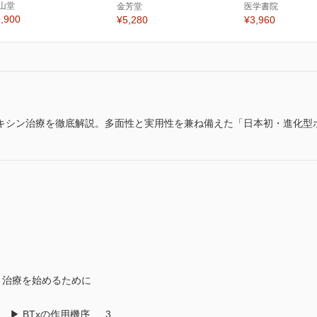
山堂
金芳堂
医学書院
,900
¥5,280
¥3,960
キシン治療を徹底解説。多面性と実用性を兼ね備えた「日本初・進化型
x）治療を始めるために
▶ BTxの作用機序 … 3