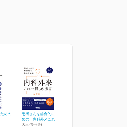
のための
患者さんを総合的に診るた
めの 内科外来これ一冊...
大玉 信一(著)