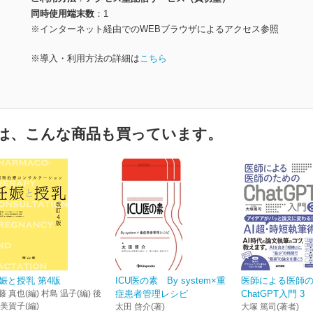
同時使用端末数
1
※インターネット経由でのWEBブラウザによるアクセス参照
※導入・利用方法の詳細は
こちら
は、こんな商品も買っています。
娠と授乳 第4版
ICU医の素 By system×重
医師による医師
藤 真也(編) 村島 温子(編) 後
症患者管理レシピ
ChatGPT入門 3
 美賀子(編)
太田 啓介(著)
大塚 篤司(著者)