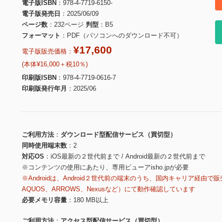
電子版ISBN
978-4-7719-6150-
電子版発売日
2025/06/09
ページ数
232ページ
判型
B5
フォーマット
PDF（パソコンへのダウンロード不可）
¥17,600
電子版販売価格：
(本体¥16,000＋税10％)
印刷版ISBN
978-4-7719-0616-7
印刷版発行年月
2025/06
ご利用方法
ダウンロード型配信サービス（買切型）
同時使用端末数
2
対応OS
iOS最新の２世代前まで / Android最新の２世代前まで
※コンテンツの使用にあたり、専用ビューアisho.jpが必要
※Androidは、Android２世代前の端末のうち、国内キャリア経由で販
AQUOS、ARROWS、Nexusなど）にて動作確認しています
必要メモリ容量
180 MB以上
ご利用方法
アクセス型配信サービス（買切型）