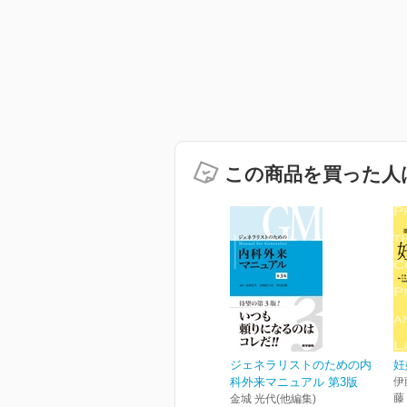
この商品を買った人
ジェネラリストのための内
妊
科外来マニュアル 第3版
伊
藤
金城 光代(他編集)