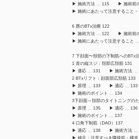
▶ 施術方法 … 115 ▶ 施術前
▶ 施術にあたって注意すること・合併
6 唇のBTx治療 122
▶ 施術方法 … 122 ▶ 施術前
▶ 施術にあたって注意すること … 
7 下顔面〜頚部の下制筋へのBTx治療
1 首の縦スジ：頚部広頚筋 131
▶ 適応 … 131 ▶ 施術方法 …
2 BTxリフト：顔面部広頚筋 133
▶ 原理 … 133 ▶ 適応 … 13
▶ 施術のポイント … 134
3下顔面～頚部のタイトニングのための
▶ 原理 … 135 ▶ 適応 … 13
▶ 施術のポイント … 137
4 口角下制筋（DAO）137
▶ 適応 … 138 ▶ 施術方法 …
▶ 補足：注意すべき隣接筋・構造 …