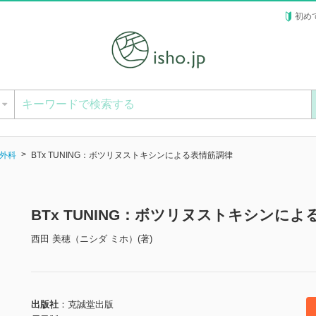
初め
ー
外科
BTx TUNING：ボツリヌストキシンによる表情筋調律
BTx TUNING：ボツリヌストキシンに
西田 美穂（ニシダ ミホ）(著)
出版社
克誠堂出版