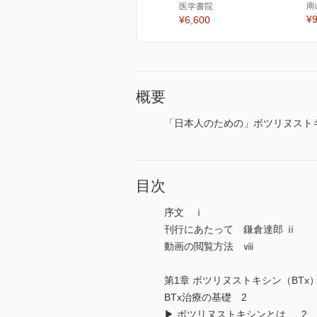
南
医学書院
¥9
¥6,600
概要
「日本人のための」ボツリヌスト
目次
序文 ⅰ
刊行にあたって 鎌倉達郎 ⅱ
動画の閲覧方法 ⅷ
第1章 ボツリヌストキシン（BT
BTx治療の基礎 2
▶ ボツリヌストキシンとは … 2 