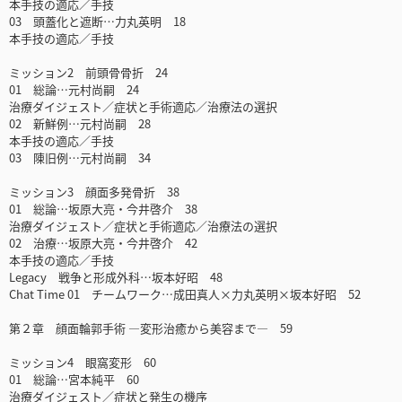
本手技の適応／手技
03 頭蓋化と遮断…力丸英明 18
本手技の適応／手技
ミッション2 前頭骨骨折 24
01 総論…元村尚嗣 24
治療ダイジェスト／症状と手術適応／治療法の選択
02 新鮮例…元村尚嗣 28
本手技の適応／手技
03 陳旧例…元村尚嗣 34
ミッション3 顔面多発骨折 38
01 総論…坂原大亮・今井啓介 38
治療ダイジェスト／症状と手術適応／治療法の選択
02 治療…坂原大亮・今井啓介 42
本手技の適応／手技
Legacy 戦争と形成外科…坂本好昭 48
Chat Time 01 チームワーク…成田真人×力丸英明×坂本好昭 52
第２章 顔面輪郭手術 ―変形治癒から美容まで― 59
ミッション4 眼窩変形 60
01 総論…宮本純平 60
治療ダイジェスト／症状と発生の機序