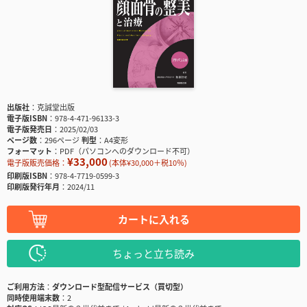
出版社
克誠堂出版
電子版ISBN
978-4-471-96133-3
電子版発売日
2025/02/03
ページ数
296ページ
判型
A4変形
フォーマット
PDF（パソコンへのダウンロード不可）
¥33,000
電子版販売価格：
(本体¥30,000＋税10％)
印刷版ISBN
978-4-7719-0599-3
印刷版発行年月
2024/11
カートに入れる
ちょっと立ち読み
ご利用方法
ダウンロード型配信サービス（買切型）
同時使用端末数
2