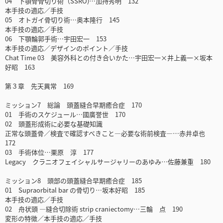
04 下顎骨骨切り術（SSRO)…加持秀明 132
本手技の適応／手技
05 オトガイ骨切り術…奥本隆行 145
本手技の適応／手技
06 下顎輪郭手術…宇田宏一 153
本手技の適応／デザインのポイント／手技
Chat Time 03 美容外科との付き合いかた…宇田宏一×井上義一×坂本
好昭 163
第３章 先天異常 169
ミッション7 総論 頭蓋縫合早期癒合症 170
01 手術のスケジュール…國廣誉世 170
02 頭蓋形成術に必要な基礎知識
正常な頭蓋骨／検査で確認すべきこと―必要な術前検査―…赤井卓也
172
03 手術体位…栗原 淳 177
Legacy クラニオフェイシャルサージャリーのあゆみ…佐藤兼重 180
ミッション8 頭部の頭蓋縫合早期癒合症 185
01 Supraorbital bar の骨切り…坂本好昭 185
本手技の適応／手技
02 舟状頭 ―縫合切除術 strip craniectomy…三輪 点 190
変形の特徴／本手技の適応／手技