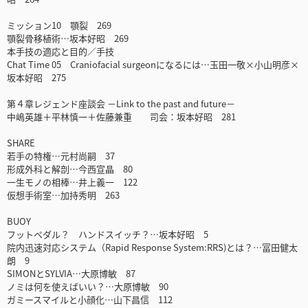
ミッション10 顎裂 269
顎裂骨移植術…坂本好昭 269
本手技の適応と目的／手技
Chat Time 05 Craniofacial surgeonになるには…玉田一敬×小山明彦×
坂本好昭 275
第４章レジェンド座談会 －Link to the past and future－
中嶋英雄＋平林慎一＋佐藤兼重 司会：坂本好昭 281
SHARE
若手の特権…元村尚嗣 37
形成外科と解剖…今西宣晶 80
一生モノの相棒…井上義一 122
仮想手術室…加持秀明 263
BUOY
フットペダル？ ハンドスイッチ？…坂本好昭 5
院内迅速対応システム（Rapid Response System:RRS)とは？…冨田健太
朗 9
SIMONとSYLVIA…大原博敏 87
ノミは何を使えばいい？…大原博敏 90
ガミースマイルと小顔化…山下昌信 112