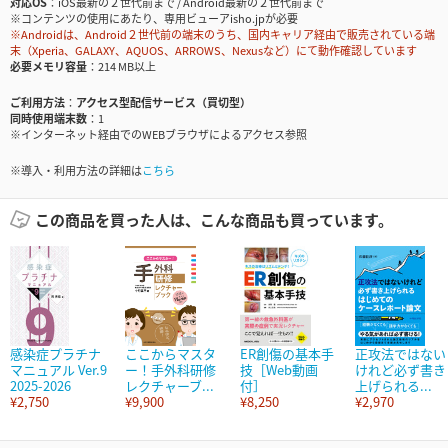
対応OS
iOS最新の２世代前まで / Android最新の２世代前まで
※コンテンツの使用にあたり、専用ビューアisho.jpが必要
※Androidは、Android２世代前の端末のうち、国内キャリア経由で販売されている端
末（Xperia、GALAXY、AQUOS、ARROWS、Nexusなど）にて動作確認しています
必要メモリ容量
214 MB以上
ご利用方法
アクセス型配信サービス（買切型）
同時使用端末数
1
※インターネット経由でのWEBブラウザによるアクセス参照
※導入・利用方法の詳細は
こちら
この商品を買った人は、こんな商品も買っています。
感染症プラチナ
ここからマスタ
ER創傷の基本手
正攻法ではない
マニュアル Ver.9
ー！手外科研修
技［Web動画
けれど必ず書き
2025-2026
レクチャーブ...
付］
上げられる...
¥2,750
¥9,900
¥8,250
¥2,970