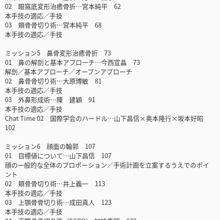
02 眼窩底変形治癒骨折…宮本純平 62
本手技の適応／手技
03 頬骨骨切り術…宮本純平 68
本手技の適応／手技
ミッション5 鼻骨変形治癒骨折 73
01 鼻の解剖と基本アプローチ…今西宣晶 73
解剖／基本アプローチ／オープンアプローチ
02 鼻骨骨切り術…大原博敏 81
本手技の適応／手技
03 外鼻形成術…陳 建穎 91
本手技の適応／手技
Chat Time 02 国際学会のハードル…山下昌信×奥本隆行×坂本好昭
102
ミッション6 顔面の輪郭 107
01 目標値について…山下昌信 107
顔の一般的な全体のプロポーション／手術計画を立案するうえでのポイ
ント
02 頬骨骨切り術…井上義一 113
本手技の適応／手技
03 上顎骨骨切り術…成田真人 123
本手技の適応／手技