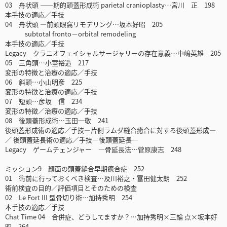
03 舟状頭 ――期的頭蓋形成術 parietal cranioplasty…宮川 正 198
本手技の適応／手技
04 舟状頭 ―前頭眼窩リモデリング…坂本好昭 205
subtotal fronto－orbital remodeling
本手技の適応／手技
Legacy クラニオフェイシャルサージャリーの存在意義…中嶋英雄 205
05 三角頭…小室裕造 217
変形の特徴と治療の適応／手技
06 斜頭…小山明彦 225
変形の特徴と治療の適応／手技
07 短頭…彦坂 信 234
変形の特徴／治療の適応／手技
08 後頭蓋形成術…玉田一敬 241
後頭蓋形成術の適応／手技―片側ラムダ縫合癒合に対する後頭蓋形成―
／ 後頭蓋延長術の適応／手技―後頭蓋延長―
Legacy ゲームチェンジャー ―骨延長法…菅原康志 248
ミッション9 顔面の頭蓋縫合早期癒合症 252
01 術前に行っておくべき検査…及川裕之・冨田健太朗 252
術前検査の目的／評価項目とそのための検査
02 Le Fort III 型骨切り術…加持秀明 254
本手技の適応／手技
Chat Time 04 合併症、どうしてますか？…加持秀明×三輪 点×坂本好
昭 264