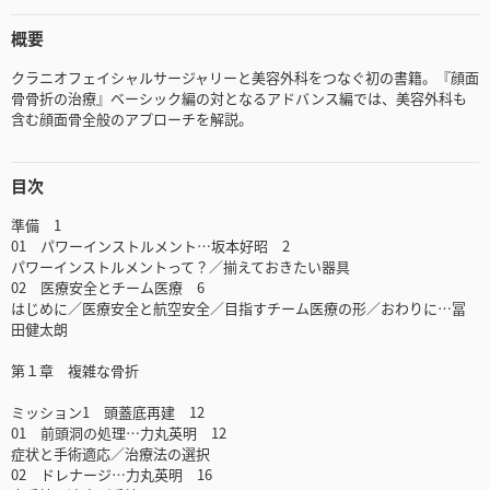
概要
クラニオフェイシャルサージャリーと美容外科をつなぐ初の書籍。『顔面
骨骨折の治療』ベーシック編の対となるアドバンス編では、美容外科も
含む顔面骨全般のアプローチを解説。
目次
準備 1
01 パワーインストルメント…坂本好昭 2
パワーインストルメントって？／揃えておきたい器具
02 医療安全とチーム医療 6
はじめに／医療安全と航空安全／目指すチーム医療の形／おわりに…冨
田健太朗
第１章 複雑な骨折
ミッション1 頭蓋底再建 12
01 前頭洞の処理…力丸英明 12
症状と手術適応／治療法の選択
02 ドレナージ…力丸英明 16