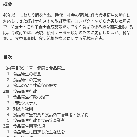
概要
40年以上にわたり版を重ね、時代・社会の変貌に伴う食品衛生の動向に
対応してきた好評テキストの改訂新版。コンパクトながら充実した解説
で、栄養士・管理栄養士養成施設だけでなく食品の係る教育施設全般に対
応。今改訂では、法規、統計データを最新のものに更新したほか、食品
表示、食中毒事例、食品添加物などに関する記載を充実。
目次
【内容目次】1章 健康と食品衛生
1 食品衛生の概念
2 食品衛生の定義
3 食品の安全性確保の概要
2章 食品衛生行政
1 食品衛生行政の沿革
2 行政システム
3 対象と範囲
4 食品衛生監視員と食品衛生管理者・食品衛
5 食品衛生行政と食品等事業者
3章 食品衛生関連法規
1 食品衛生に関連した主な法令