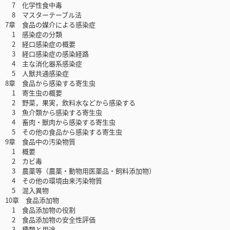
7 化学性食中毒
8 マスターテーブル法
7章 食品の媒介による感染症
1 感染症の分類
2 経口感染症の概要
3 経口感染症の感染経路
4 主な消化器系感染症
5 人獣共通感染症
8章 食品から感染する寄生虫
1 寄生虫の概要
2 野菜，果実，飲料水などから感染する
3 魚介類から感染する寄生虫
4 畜肉・獣肉から感染する寄生虫
5 その他の食品から感染する寄生虫
9章 食品中の汚染物質
1 概要
2 カビ毒
3 農薬等（農薬・動物用医薬品・飼料添加物）
4 その他の環境由来汚染物質
5 混入異物
10章 食品添加物
1 食品添加物の役割
2 食品添加物の安全性評価
3 種類と用途