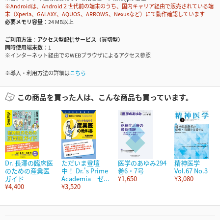
※Androidは、Android２世代前の端末のうち、国内キャリア経由で販売されている端
末（Xperia、GALAXY、AQUOS、ARROWS、Nexusなど）にて動作確認しています
必要メモリ容量
24 MB以上
ご利用方法
アクセス型配信サービス（買切型）
同時使用端末数
1
※インターネット経由でのWEBブラウザによるアクセス参照
※導入・利用方法の詳細は
こちら
この商品を買った人は、こんな商品も買っています。
Dr. 長澤の臨床医
ただいま登壇
医学のあゆみ294
精神医学
のための産業医
中！ Dr.'s Prime
巻6・7号
Vol.67 No.3
ガイド
Academia ゼ...
¥1,650
¥3,080
¥4,400
¥3,520