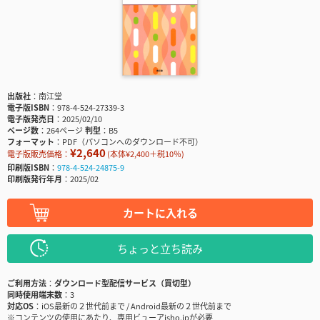
出版社
南江堂
電子版ISBN
978-4-524-27339-3
電子版発売日
2025/02/10
ページ数
264ページ
判型
B5
フォーマット
PDF（パソコンへのダウンロード不可）
¥2,640
電子版販売価格：
(本体¥2,400＋税10％)
印刷版ISBN
978-4-524-24875-9
印刷版発行年月
2025/02
カートに入れる
ちょっと立ち読み
ご利用方法
ダウンロード型配信サービス（買切型）
同時使用端末数
3
対応OS
iOS最新の２世代前まで / Android最新の２世代前まで
※コンテンツの使用にあたり、専用ビューアisho.jpが必要