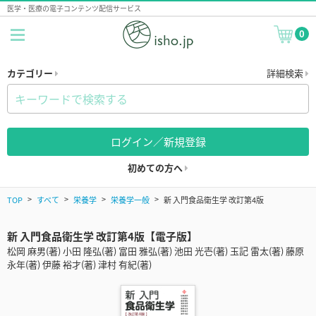
医学・医療の電子コンテンツ配信サービス
0
カテゴリー
詳細検索
ログイン／新規登録
初めての方へ
TOP
すべて
栄養学
栄養学一般
新 入門食品衛生学 改訂第4版
新 入門食品衛生学 改訂第4版【電子版】
松岡 麻男(著) 小田 隆弘(著) 富田 雅弘(著) 池田 光壱(著) 玉記 雷太(著) 藤原
永年(著) 伊藤 裕才(著) 津村 有紀(著)