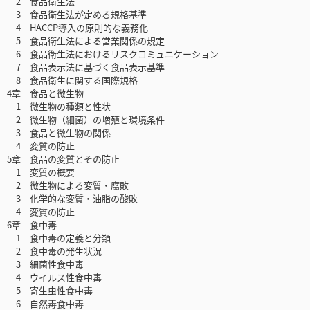
2 食品衛生法
3 食品衛生法が定める規格基準
4 HACCP導入の原則的な義務化
5 食品衛生法による営業関係の規定
6 食品衛生法におけるリスクコミュニケーション
7 食品表示法に基づく食品表示基準
8 食品衛生に関する国際規格
4章 食品と微生物
1 微生物の種類と性状
2 微生物（細菌）の増殖と環境条件
3 食品と微生物の関係
4 変質の防止
5章 食品の変質とその防止
1 変質の概要
2 微生物による変質・腐敗
3 化学的な変質・油脂の酸敗
4 変質の防止
6章 食中毒
1 食中毒の定義と分類
2 食中毒の発生状況
3 細菌性食中毒
4 ウイルス性食中毒
5 寄生虫性食中毒
6 自然毒食中毒