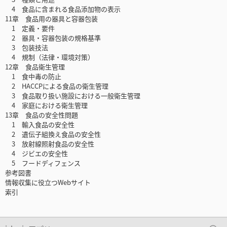
4 食品に含まれる食品添加物の表示
11章 食品用の器具と容器包装
1 定義・要件
2 器具・容器包装の規格基準
3 包装技法
4 規制（法律・環境対策）
12章 食品衛生管理
1 食中毒の防止
2 HACCPによる食品の衛生管理
3 食品取り扱い施設における一般衛生管理
4 家庭における衛生管理
13章 食品の安全性問題
1 輸入食品の安全性
2 遺伝子組換え食品の安全性
3 放射線照射食品の安全性
4 ジビエの安全性
5 フードディフェンス
参考図書
情報収集に役立つWebサイト
索引