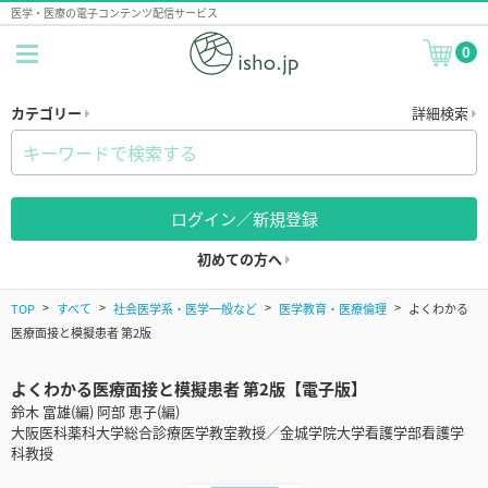
医学・医療の電子コンテンツ配信サービス
0
カテゴリー
詳細検索
ログイン／新規登録
初めての方へ
TOP
すべて
社会医学系・医学一般など
医学教育・医療倫理
よくわかる
医療面接と模擬患者 第2版
よくわかる医療面接と模擬患者 第2版【電子版】
鈴木 富雄(編) 阿部 恵子(編)
大阪医科薬科大学総合診療医学教室教授／金城学院大学看護学部看護学
科教授