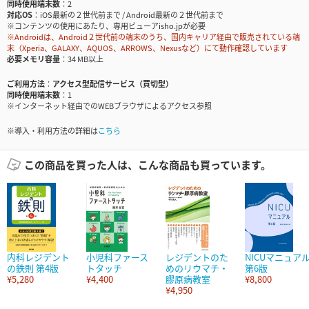
同時使用端末数
2
対応OS
iOS最新の２世代前まで / Android最新の２世代前まで
※コンテンツの使用にあたり、専用ビューアisho.jpが必要
※Androidは、Android２世代前の端末のうち、国内キャリア経由で販売されている端
末（Xperia、GALAXY、AQUOS、ARROWS、Nexusなど）にて動作確認しています
必要メモリ容量
34 MB以上
ご利用方法
アクセス型配信サービス（買切型）
同時使用端末数
1
※インターネット経由でのWEBブラウザによるアクセス参照
※導入・利用方法の詳細は
こちら
この商品を買った人は、こんな商品も買っています。
内科レジデント
小児科ファース
レジデントのた
NICUマニュア
の鉄則 第4版
トタッチ
めのリウマチ・
第6版
¥5,280
¥4,400
膠原病教室
¥8,800
¥4,950