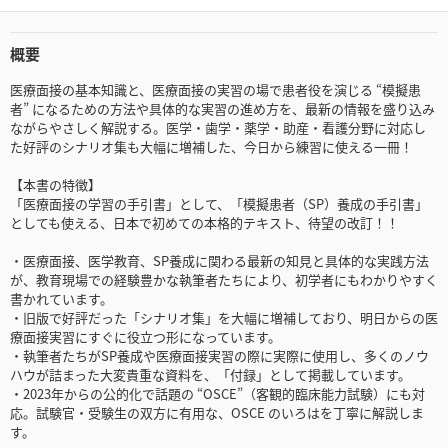
概要
医療面接の基本知識と、医療面接の実習の場で患者役を演じる “模擬患
者” になるための方法や具体的な実習の進め方を、最新の情報を盛り込み
ながらやさしく解説する。医学・歯学・薬学・助産・看護分野に対応し
た好評のシナリオ集も大幅に増補した、今日から練習に使える一冊！
【本書の特徴】
「医療面接の学習の手引書」として、「模擬患者（SP）養成の手引書」
としても使える、日本で初めての本格的テキスト、待望の改訂！！
・医療面接、医学教育、SP養成に関わる最新の知見と具体的な実践方法
が、教育現場での経験豊かな執筆者たちにより、初学者にもわかりやすく
書かれています。
・旧版で好評だった「シナリオ集」を大幅に増補しており、明日からの医
療面接実習にすぐに役立つ形になっています。
・執筆者たちがSP養成や医療面接実習の際に実際に使用し、多くのノウ
ハウが詰まった大変貴重な資料を、「付録」として掲載しています。
・2023年からの公的化で話題の “OSCE”（客観的臨床能力試験）にも対
応。試験官・受験生の双方に有用な、OSCE のいろはを丁寧に解説しま
す。