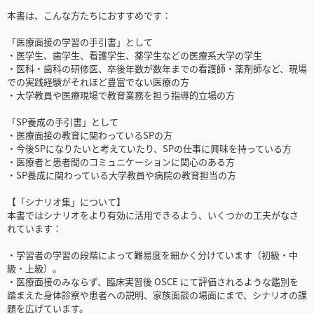
本書は、こんな方たちにおすすめです：
「医療面接の学習の手引書」として
・医学生、歯学生、看護学生、薬学生などの医療系大学の学生
・医科・歯科の研修医、卒後年数が数年までの看護師・薬剤師など、現場
での実践経験がそれほど豊富でない医療の方
・大学教員や医療現場で教育業務を担う指導的立場の方
「SP養成の手引書」として
・医療面接の教育に関わっているSPの方
・今後SPになりたいと考えていたり、SPの仕事に興味を持っている方
・医療者と患者間のコミュニケーションに関心のある方
・SP養成に関わっている大学教員や病院の教育担当の方
【「シナリオ集」について】
本書ではシナリオをより有効に活用できるよう、いくつかの工夫がなさ
れています：
・学習者の学習の段階によって難易度を細かく分けています（初級・中
級・上級）。
・医療面接のみならず、臨床実習後 OSCE にて評価されるような鑑別を
踏まえた身体診察や患者への説明、家族面談の場面にまで、シナリオの課
題を広げています。