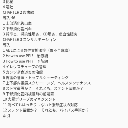
3 便秘
4 嘔吐
CHAPTER 2 疾患編
導入 46
1 上部消化管出血
2 下部消化管出血
3 憩室炎，感染性腸炎，CD腸炎，虚血性腸炎
CHAPTER 3 コンサルテーション
導入
1 ABLによる急性胃拡張症（胃不全麻痺）
2 How to use PPI? 治療編
3 How to use PPI? 予防編
4 イレウスチューブの管理
5 カンジダ食道炎の治療
6 胃瘻の管理・トラブルシューティング
7 上下部内視鏡スクリーニング，ヘルスメンテナンス
8 ストマ造設か？ それとも，ステント留置か？
9 下部消化管内視鏡時の前処置
10 大腸ポリープのマネジメント
11 調べてもはっきりしない上腹部症状の対応
12 ステント留置か？ それとも，バイパス手術か？
索引