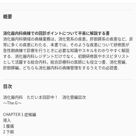
概要
消化器内科病棟での回診ポイントについて平易に解説する書
消化器内科領域の病棟業務は，消化管系の疾患，肝胆膵系の疾患など、非
常に多くの疾患にわたる．本書では，そのような疾患について研修医が
急性期病棟で診療を行うときに必要な知識やスキルをわかりやすく解説
する．消化器内科レジデントだけでなく，初期研修医やホスピタリスト
として活躍する総合内科，総合診療科の医師にも役立つ書．消化管編．
肝胆膵編，どちらも消化器内科の病棟管理をするうえでの必読書．
目次
消化器内科 ただいま回診中！ 消化管編目次
～The G～
CHAPTER 1 症候編
導入
1 腹痛
2 下痢