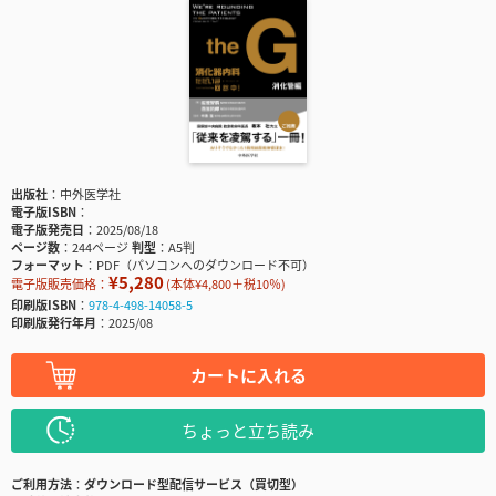
出版社
中外医学社
電子版ISBN
電子版発売日
2025/08/18
ページ数
244ページ
判型
A5判
フォーマット
PDF（パソコンへのダウンロード不可）
¥5,280
電子版販売価格：
(本体¥4,800＋税10％)
印刷版ISBN
978-4-498-14058-5
印刷版発行年月
2025/08
カートに入れる
ちょっと立ち読み
ご利用方法
ダウンロード型配信サービス（買切型）