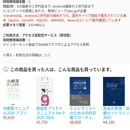
同時使用端末数
3
対応OS
iOS最新の２世代前まで / Android最新の２世代前まで
※コンテンツの使用にあたり、専用ビューアisho.jpが必要
※Androidは、Android２世代前の端末のうち、国内キャリア経由で販売されている端
末（Xperia、GALAXY、AQUOS、ARROWS、Nexusなど）にて動作確認しています
必要メモリ容量
202 MB以上
ご利用方法
アクセス型配信サービス（買切型）
同時使用端末数
1
※インターネット経由でのWEBブラウザによるアクセス参照
※導入・利用方法の詳細は
こちら
この商品を買った人は、こんな商品も買っています。
治療薬マニュア
感染症プラチナ
ホスピタリスト
高血圧管理・治
ル2026 アプリ
マニュアル Ver.9
のための内科診
療ガイドライン
¥5,610
2025-2026
療フローチャ...
2025
¥2,750
¥8,800
¥4,180