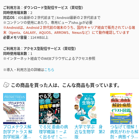
ご利用方法
ダウンロード型配信サービス（買切型）
同時使用端末数
2
対応OS
iOS最新の２世代前まで / Android最新の２世代前まで
※コンテンツの使用にあたり、専用ビューアisho.jpが必要
※Androidは、Android２世代前の端末のうち、国内キャリア経由で販売されている端
末（Xperia、GALAXY、AQUOS、ARROWS、Nexusなど）にて動作確認しています
必要メモリ容量
114 MB以上
ご利用方法
アクセス型配信サービス（買切型）
同時使用端末数
1
※インターネット経由でのWEBブラウザによるアクセス参照
※導入・利用方法の詳細は
こちら
この商品を買った人は、こんな商品も買っています。
プロメテウス解
でる兄 委曲の病
大学で学ぶ 身
つなげて理解！
剖学アトラス 解
理学概論！－よ
近な生物学 第2
病気がわかる解
剖学総論／運...
く出るぜ！こ...
版
剖・病態イラ...