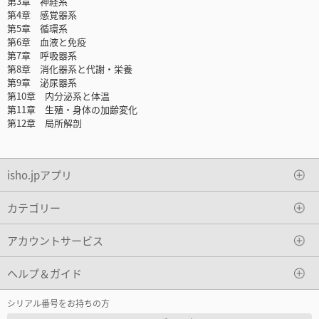
第3章 神経系
第4章 感覚器系
第5章 循環系
第6章 血液と免疫
第7章 呼吸器系
第8章 消化器系と代謝・栄養
第9章 泌尿器系
第10章 内分泌系と体温
第11章 生殖・身体の加齢変化
第12章 局所解剖
isho.jpアプリ
カテゴリー
アカウントサービス
ヘルプ＆ガイド
シリアル番号をお持ちの方