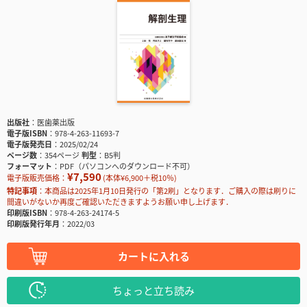
出版社
医歯薬出版
電子版ISBN
978-4-263-11693-7
電子版発売日
2025/02/24
ページ数
354ページ
判型
B5判
フォーマット
PDF（パソコンへのダウンロード不可）
¥7,590
電子版販売価格：
(本体¥6,900＋税10％)
特記事項
本商品は2025年1月10日発行の「第2刷」となります．ご購入の際は刷りに
間違いがないか再度ご確認いただきますようお願い申し上げます．
印刷版ISBN
978-4-263-24174-5
印刷版発行年月
2022/03
カートに入れる
ちょっと立ち読み