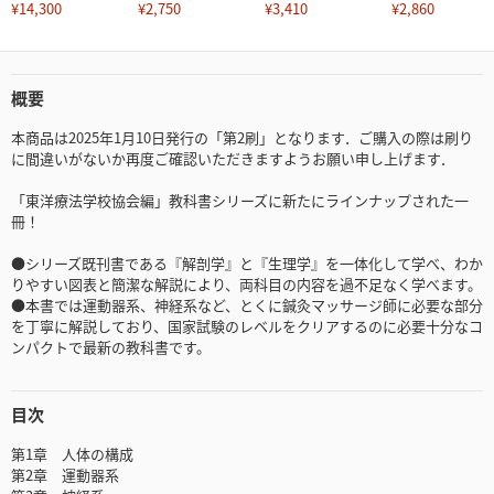
¥14,300
¥2,750
¥3,410
¥2,860
概要
本商品は2025年1月10日発行の「第2刷」となります．ご購入の際は刷り
に間違いがないか再度ご確認いただきますようお願い申し上げます．
「東洋療法学校協会編」教科書シリーズに新たにラインナップされた一
冊！
●シリーズ既刊書である『解剖学』と『生理学』を一体化して学べ、わか
りやすい図表と簡潔な解説により、両科目の内容を過不足なく学べます。
●本書では運動器系、神経系など、とくに鍼灸マッサージ師に必要な部分
を丁寧に解説しており、国家試験のレベルをクリアするのに必要十分なコ
ンパクトで最新の教科書です。
目次
第1章 人体の構成
第2章 運動器系