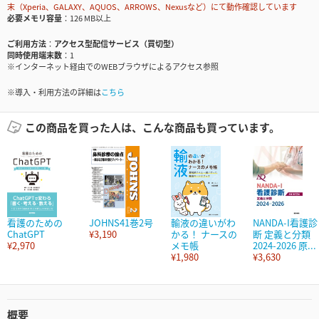
末（Xperia、GALAXY、AQUOS、ARROWS、Nexusなど）にて動作確認しています
必要メモリ容量
126 MB以上
ご利用方法
アクセス型配信サービス（買切型）
同時使用端末数
1
※インターネット経由でのWEBブラウザによるアクセス参照
※導入・利用方法の詳細は
こちら
この商品を買った人は、こんな商品も買っています。
看護のための
JOHNS41巻2号
輸液の違いがわ
NANDA-I看護診
ChatGPT
¥3,190
かる！ ナースの
断 定義と分類
¥2,970
メモ帳
2024-2026 原...
¥1,980
¥3,630
概要