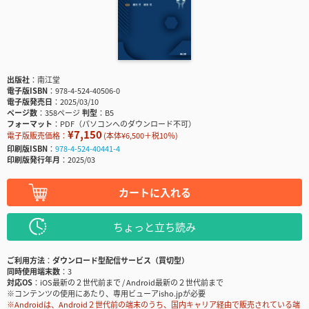
出版社
南江堂
電子版ISBN
978-4-524-40506-0
電子版発売日
2025/03/10
ページ数
358ページ
判型
B5
フォーマット
PDF（パソコンへのダウンロード不可）
¥7,150
電子版販売価格：
(本体¥6,500＋税10％)
印刷版ISBN
978-4-524-40441-4
印刷版発行年月
2025/03
カートに入れる
ちょっと立ち読み
ご利用方法
ダウンロード型配信サービス（買切型）
同時使用端末数
3
対応OS
iOS最新の２世代前まで / Android最新の２世代前まで
※コンテンツの使用にあたり、専用ビューアisho.jpが必要
※Androidは、Android２世代前の端末のうち、国内キャリア経由で販売されている端