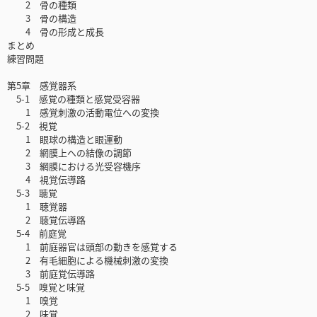
2 骨の種類
3 骨の構造
4 骨の形成と成長
まとめ
練習問題
第5章 感覚器系
5-1 感覚の種類と感覚受容器
1 感覚刺激の活動電位への変換
5-2 視覚
1 眼球の構造と眼運動
2 網膜上への結像の調節
3 網膜における光受容機序
4 視覚伝導路
5-3 聴覚
1 聴覚器
2 聴覚伝導路
5-4 前庭覚
1 前庭器官は頭部の動きを感覚する
2 有毛細胞による機械刺激の変換
3 前庭覚伝導路
5-5 嗅覚と味覚
1 嗅覚
2 味覚