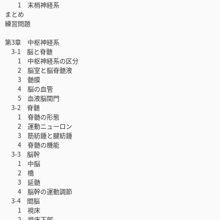
1 末梢神経系
まとめ
練習問題
第3章 中枢神経系
3-1 脳と脊髄
1 中枢神経系の区分
2 脳室と脳脊髄液
3 髄膜
4 脳の血管
5 血液脳関門
3-2 脊髄
1 脊髄の形態
2 運動ニューロン
3 筋紡錘と腱紡錘
4 脊髄の機能
3-3 脳幹
1 中脳
2 橋
3 延髄
4 脳幹の運動調節
3-4 間脳
1 視床
2 視床下部