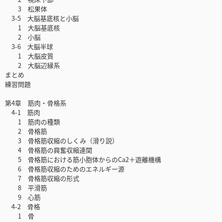
3 松果体
3-5 大脳基底核と小脳
1 大脳基底核
2 小脳
3-6 大脳半球
1 大脳皮質
2 大脳辺縁系
まとめ
練習問題
第4章 筋肉・骨格系
4-1 筋肉
1 筋肉の種類
2 骨格筋
3 骨格筋収縮のしくみ（滑り説）
4 骨格筋の興奮収縮連関
5 骨格筋における筋小胞体からのCa2＋遊離機構
6 骨格筋収縮のためのエネルギー源
7 骨格筋収縮の形式
8 平滑筋
9 心筋
4-2 骨格
1 骨