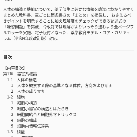
人体の構造と機能について，薬学部生に必要な情報を簡潔にわかりやすく
まとめた教科書．章ごとに箇条書きの「まとめ」を掲載し， おさえるべ
きポイントを明示することに加え理解度のチェックができる記述式の
「練習問題」を掲載．今改訂では理解がよりいっそう進むよう全ページフ
ルカラーを実施、電子版付となった．薬学教育モデル・コア・カリキュ
ラム（令和4年度改訂版）対応．
目次
【内容目次】
第1章 器官系概論
1-1 人体の構造
1 人体を観察する際の基準となる体位，方向および断面
2 人体の成り立ち
1-2 細胞
1 細胞の構造
2 細胞小器官の構造とはたらき
3 細胞間結合と細胞外マトリックス
4 細胞の構成
5 細胞内情報伝達系
1-3 組織