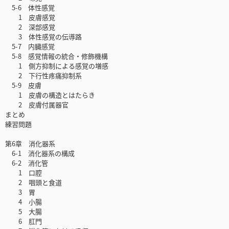
5-6 体性感覚
1 皮膚感覚
2 深部感覚
3 体性感覚の伝導路
5-7 内臓感覚
5-8 感覚情報の統合・修飾機構
1 側方抑制による感覚の増感
2 下行性疼痛抑制系
5-9 皮膚
1 皮膚の構造とはたらき
2 皮膚付属器官
まとめ
練習問題
第6章 消化器系
6-1 消化器系の構成
6-2 消化管
1 口腔
2 咽頭と食道
3 胃
4 小腸
5 大腸
6 肛門