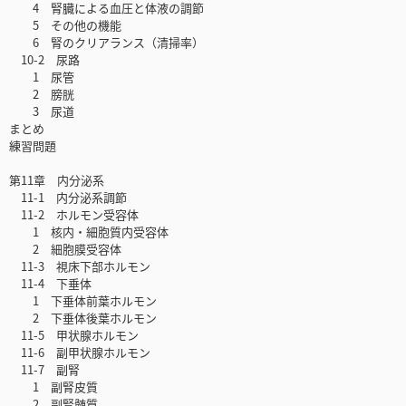
4 腎臓による血圧と体液の調節
5 その他の機能
6 腎のクリアランス（清掃率）
10-2 尿路
1 尿管
2 膀胱
3 尿道
まとめ
練習問題
第11章 内分泌系
11-1 内分泌系調節
11-2 ホルモン受容体
1 核内・細胞質内受容体
2 細胞膜受容体
11-3 視床下部ホルモン
11-4 下垂体
1 下垂体前葉ホルモン
2 下垂体後葉ホルモン
11-5 甲状腺ホルモン
11-6 副甲状腺ホルモン
11-7 副腎
1 副腎皮質
2 副腎髄質