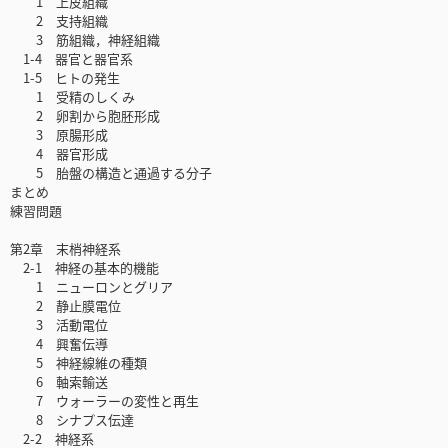
1 上皮組織
2 支持組織
3 筋組織，神経組織
1-4 器官と器官系
1-5 ヒトの発生
1 受精のしくみ
2 卵割から胞胚形成
3 原腸形成
4 器官形成
5 胎盤の構造と通過する分子
まとめ
練習問題
第2章 末梢神経系
2-1 神経の基本的機能
1 ニューロンとグリア
2 静止膜電位
3 活動電位
4 興奮伝導
5 神経線維の種類
6 軸索輸送
7 ウォーラーの変性と再生
8 シナプス伝達
2-2 神経系