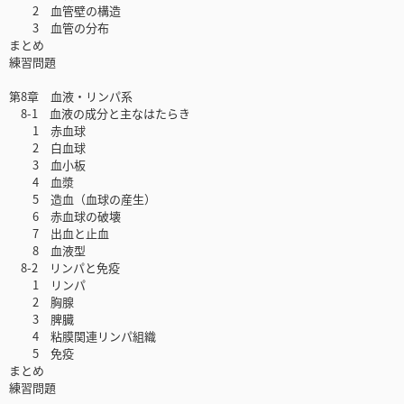
2 血管壁の構造
3 血管の分布
まとめ
練習問題
第8章 血液・リンパ系
8-1 血液の成分と主なはたらき
1 赤血球
2 白血球
3 血小板
4 血漿
5 造血（血球の産生）
6 赤血球の破壊
7 出血と止血
8 血液型
8-2 リンパと免疫
1 リンパ
2 胸腺
3 脾臓
4 粘膜関連リンパ組織
5 免疫
まとめ
練習問題