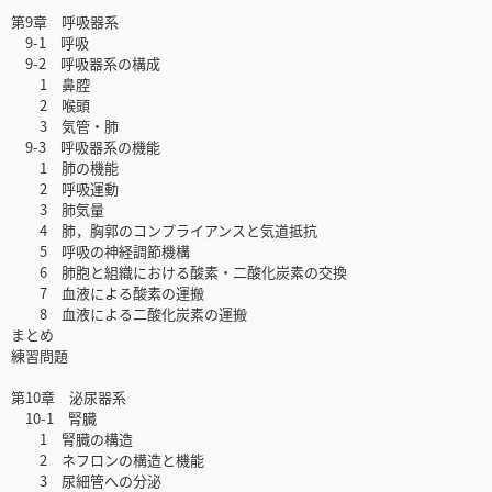
第9章 呼吸器系
9-1 呼吸
9-2 呼吸器系の構成
1 鼻腔
2 喉頭
3 気管・肺
9-3 呼吸器系の機能
1 肺の機能
2 呼吸運動
3 肺気量
4 肺，胸郭のコンプライアンスと気道抵抗
5 呼吸の神経調節機構
6 肺胞と組織における酸素・二酸化炭素の交換
7 血液による酸素の運搬
8 血液による二酸化炭素の運搬
まとめ
練習問題
第10章 泌尿器系
10-1 腎臓
1 腎臓の構造
2 ネフロンの構造と機能
3 尿細管への分泌