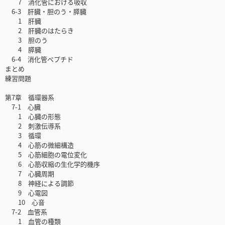
7 消化管における吸収
6-3 肝臓・胆のう・膵臓
1 肝臓
2 肝臓のはたらき
3 胆のう
4 膵臓
6-4 消化管ペプチド
まとめ
練習問題
第7章 循環器系
7-1 心臓
1 心臓の形態
2 刺激伝導系
3 循環
4 心筋の微細構造
5 心筋細胞の電位変化
6 心筋収縮の生化学的機序
7 心臓周期
8 神経による調節
9 心電図
10 心音
7-2 血管系
1 血管の種類