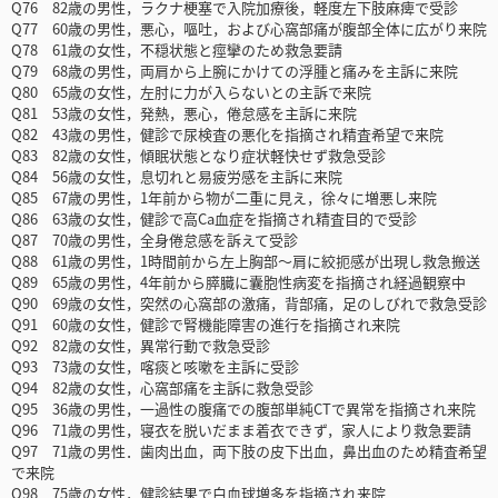
Q76 82歳の男性，ラクナ梗塞で入院加療後，軽度左下肢麻痺で受診
Q77 60歳の男性，悪心，嘔吐，および心窩部痛が腹部全体に広がり来院
Q78 61歳の女性，不穏状態と痙攣のため救急要請
Q79 68歳の男性，両肩から上腕にかけての浮腫と痛みを主訴に来院
Q80 65歳の女性，左肘に力が入らないとの主訴で来院
Q81 53歳の女性，発熱，悪心，倦怠感を主訴に来院
Q82 43歳の男性，健診で尿検査の悪化を指摘され精査希望で来院
Q83 82歳の女性，傾眠状態となり症状軽快せず救急受診
Q84 56歳の女性，息切れと易疲労感を主訴に来院
Q85 67歳の男性，1年前から物が二重に見え，徐々に増悪し来院
Q86 63歳の女性，健診で高Ca血症を指摘され精査目的で受診
Q87 70歳の男性，全身倦怠感を訴えて受診
Q88 61歳の男性，1時間前から左上胸部～肩に絞扼感が出現し救急搬送
Q89 65歳の男性，4年前から膵臓に囊胞性病変を指摘され経過観察中
Q90 69歳の女性，突然の心窩部の激痛，背部痛，足のしびれで救急受診
Q91 60歳の女性，健診で腎機能障害の進行を指摘され来院
Q92 82歳の女性，異常行動で救急受診
Q93 73歳の女性，喀痰と咳嗽を主訴に受診
Q94 82歳の女性，心窩部痛を主訴に救急受診
Q95 36歳の男性，一過性の腹痛での腹部単純CTで異常を指摘され来院
Q96 71歳の男性，寝衣を脱いだまま着衣できず，家人により救急要請
Q97 71歳の男性．歯肉出血，両下肢の皮下出血，鼻出血のため精査希望
で来院
Q98 75歳の女性，健診結果で白血球増多を指摘され来院