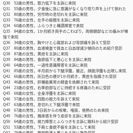
Q30 52歳の男性，筋力低下を主訴に来院
Q31 55歳の男性，夕食後に急に意識がなくなり唸り声を上げて倒れた
Q32 80歳の男性，労作時の息切れを主訴に来院
Q33 76歳の女性，左手の振戦を主訴に来院
Q34 60歳の男性，ふらつきと構語障害で来院
Q35 84歳の女性，1か月続き両手のこわばり，両側頸部などの痛みが増
強で来院
Q36 34歳の女性，胸やけと心窩部および背部痛を訴えて受診
Q37 80歳の男性，血液検査で貧血と白血球減少傾向のため紹介受診
Q38 87歳の女性，黄疸を主訴に来院
Q39 84歳の男性，食欲低下と悪心とを主訴に来院
Q40 64歳の女性，一過性意識障害を主訴に来院
Q41 85歳の女性，半月前から下腿浮腫，最近，顔面浮腫も出現し来院
Q42 66歳の男性，灰白色の便が1か月続き，黄疸を指摘され受診
Q43 46歳の男性，肝機能異常の精査を依頼されて来院
Q44 23歳の女性，右季肋部などに持続する疼痛のために受診
Q45 68歳の女性，全身浮腫を主訴に来院
Q46 57歳の女性，四肢の脱力を訴えて来院
Q47 63歳の男性，息切れと下腿浮腫で来院
Q48 67歳の男性，3日前からの咳嗽，喀痰，発熱のため来院
Q49 76歳の女性，搔痒感を伴う皮疹を主訴に来院
Q50 64歳の女性，視力障害とふらつきを主訴に眼科から紹介受診
Q51 53歳の男性，下痢と食欲不振を主訴として来院
Q52 78歳の男性，腹部膨満と悪心を主訴に救急受診