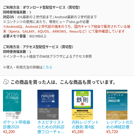
ご利用方法
ダウンロード型配信サービス（買切型）
同時使用端末数
3
対応OS
iOS最新の２世代前まで / Android最新の２世代前まで
※コンテンツの使用にあたり、専用ビューアisho.jpが必要
※Androidは、Android２世代前の端末のうち、国内キャリア経由で販売されている端
末（Xperia、GALAXY、AQUOS、ARROWS、Nexusなど）にて動作確認しています
必要メモリ容量
802 MB以上
ご利用方法
アクセス型配信サービス（買切型）
同時使用端末数
1
※インターネット経由でのWEBブラウザによるアクセス参照
※導入・利用方法の詳細は
こちら
この商品を買った人は、こんな商品も買っています。
ポケット呼吸器
ホスピタリスト
内科レジデント
レジデントのた
診療2026
のための内科診
の鉄則 第4版
めの神経診療
¥2,200
療フローチャ...
¥5,280
¥5,720