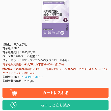
出版社
中外医学社
電子版ISBN
電子版発売日
2025/02/28
ページ数
620ページ
判型
0
フォーマット
PDF（パソコンへのダウンロード不可）
¥9,900
電子版販売価格：
(本体¥9,000＋税10％)
特記事項
著作権の都合により，一部図において元文献へのアクセスURLをもって代え
させていただいております．
印刷版ISBN
978-4-498-12001-3
印刷版発行年月
2025/02
カートに入れる
ちょっと立ち読み