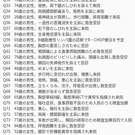
Q53 74歳の女性，発熱，両下腿のしびれを訴えて来院
Q54 80歳の女性，両側膝関節痛あり，発熱を主訴に来院
Q55 28歳の女性，視神経炎が再燃し，歩行困難，排尿困難で来院
Q56 36歳の男性，一過性の意識消失を主訴に救急受診
Q57 60歳の男性，右下肢のしびれを主訴に来院
Q58 84歳の男性，全身倦怠感を主訴に来院
Q59 65歳の男性，B細胞悪性リンパ腫の診断でR―CHOP療法を予定
Q60 82歳の男性，胸部の重苦しさのために受診
Q61 71歳の男性，咽頭痛による食事摂取困難のため救急受診
Q62 79歳の女性，右顔面のピリピリした痛み，頭痛も出現し救急受診
Q63 79歳の男性，頻回の失神発作を訴えて受診
Q64 48歳の女性，めまいを主訴に来院
Q65 81歳の女性，歩行時に息切れが出現，増悪し来院
Q66 44歳の男性，発熱，頭痛，悪心を主訴に救急受診
Q67 70歳の男性，立ちくらみ，冷汗，呼吸苦が出現し救急受診
Q68 74歳の男性，頻脈が治まらず救急受診
Q69 65歳の男性，胸部単純X線，胸部単純CTで異常を指摘され来院
Q70 67歳の女性，嘔吐症状，食事摂取不良のため入院のうえ精査加療
Q71 43歳の女性，悪心，嘔吐を主訴に救急受診
Q72 57歳の女性，両肩・膝関節痛を主訴に来院
Q73 77歳の女性，多飲が出現し，頻回の排尿のため精査加療目的で入院
Q74 84歳の女性，呼吸困難を主訴に救急受診
Q75 52歳の女性，健診で肝機能異常を指摘され来院