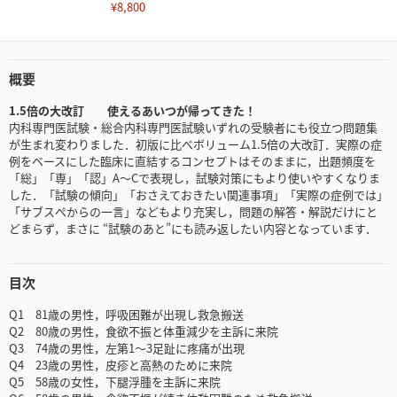
¥8,800
概要
1.5倍の大改訂 使えるあいつが帰ってきた！
内科専門医試験・総合内科専門医試験いずれの受験者にも役立つ問題集
が生まれ変わりました．初版に比べボリューム1.5倍の大改訂．実際の症
例をベースにした臨床に直結するコンセプトはそのままに，出題頻度を
「総」「専」「認」A〜Cで表現し，試験対策にもより使いやすくなりま
した．「試験の傾向」「おさえておきたい関連事項」「実際の症例では」
「サブスぺからの一言」などもより充実し，問題の解答・解説だけにと
どまらず，まさに “試験のあと”にも読み返したい内容となっています．
目次
Q1 81歳の男性，呼吸困難が出現し救急搬送
Q2 80歳の男性，食欲不振と体重減少を主訴に来院
Q3 74歳の男性，左第1～3足趾に疼痛が出現
Q4 23歳の男性，皮疹と高熱のために来院
Q5 58歳の女性，下腿浮腫を主訴に来院