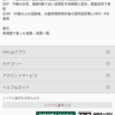
Q99 79歳の女性．胸部X線で淡い浸潤影を両側肺に認め，精査目的で来
院
Q100 65歳以上の高齢者，大腿骨頸部骨折後の認知症診断にHDS―Rを
使用
索引
各問題で扱った疾患・用語一覧
isho.jpアプリ
カテゴリー
アカウントサービス
ヘルプ＆ガイド
シリアル番号をお持ちの方
シリアル番号入力