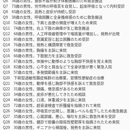
Q6 58歳の男性，食欲不振が続き体動困難のため救急搬送
Q7 73歳の男性，労作時の呼吸苦を自覚し，起坐呼吸となって内科受診
Q8 43歳の女性，高熱と皮疹が持続し受診
Q9 38歳の女性，呼吸困難と全身搔痒感のために救急搬送
Q10 52歳の女性，下痢と血便の頻度が増えたため来院
Q11 74歳の男性，右上下肢の麻痺が生じ救急搬送
Q12 68歳の男性，人工呼吸器管理中で喀痰量が増加し，発熱が出現
Q13 80歳の女性，意識変容と起立困難のため受診
Q14 76歳の男性，発熱と構語障害で救急受診
Q15 68歳の男性，胸痛を主訴に来院
Q16 66歳の男性，下肢脱力を主訴に救急受診
Q17 67歳の女性，体操中に動悸のような胸部不快感を覚え来院
Q18 82歳の女性，心不全と貧血などで全身状態が悪く緊急入院
Q19 57歳の女性，多発関節痛を主訴に来院
Q20 下痢型過敏性腸症候群の治療薬，習慣性便秘症の治療
Q21 74歳の女性，動悸を感じ胸部不快感を訴えて救急受診
Q22 31歳の女性，頭痛，倦怠感があるため来院
Q23 34歳の女性，皮疹が悪化してきたため相談
Q24 48歳の女性，口渇，体重減少を主訴に来院
Q25 72歳の女性，超音波検査で肝腫瘤を指摘されて来院
Q26 54歳の女性，呼吸苦が出現し，意識レベルも低下したため救急搬送
Q27 35歳の女性，心窩部痛，悪心，嘔吐を主訴に救急外来を受診
Q28 80歳の女性，健診で胆囊の限局性壁肥厚を指摘されたため来院
Q29 30歳の男性，ギニアから帰国後，発熱を主訴に来院