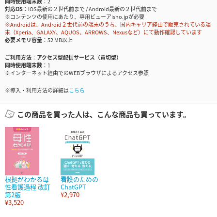
同時使用端末数
2
対応OS
iOS最新の２世代前まで / Android最新の２世代前まで
※コンテンツの使用にあたり、専用ビューアisho.jpが必要
※Androidは、Android２世代前の端末のうち、国内キャリア経由で販売されている端
末（Xperia、GALAXY、AQUOS、ARROWS、Nexusなど）にて動作確認しています
必要メモリ容量
52 MB以上
ご利用方法
アクセス型配信サービス（買切型）
同時使用端末数
1
※インターネット経由でのWEBブラウザによるアクセス参照
※導入・利用方法の詳細は
こちら
この商品を買った人は、こんな商品も買っています。
根拠がわかる母
看護のための
性看護過程 改訂
ChatGPT
第2版
¥2,970
¥3,520