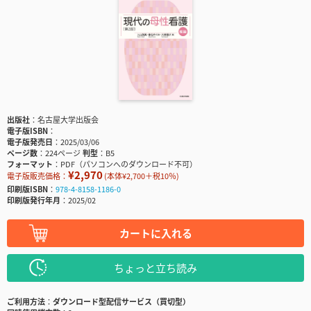
出版社
名古屋大学出版会
電子版ISBN
電子版発売日
2025/03/06
ページ数
224ページ
判型
B5
フォーマット
PDF（パソコンへのダウンロード不可）
¥2,970
電子版販売価格：
(本体¥2,700＋税10％)
印刷版ISBN
978-4-8158-1186-0
印刷版発行年月
2025/02
カートに入れる
ちょっと立ち読み
ご利用方法
ダウンロード型配信サービス（買切型）