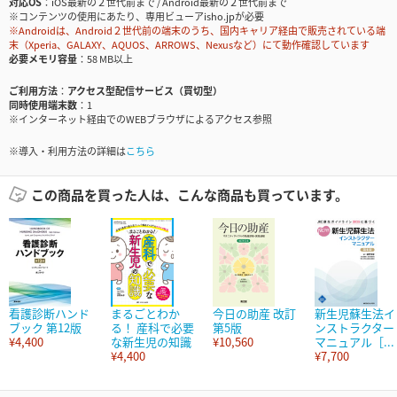
対応OS
iOS最新の２世代前まで / Android最新の２世代前まで
※コンテンツの使用にあたり、専用ビューアisho.jpが必要
※Androidは、Android２世代前の端末のうち、国内キャリア経由で販売されている端
末（Xperia、GALAXY、AQUOS、ARROWS、Nexusなど）にて動作確認しています
必要メモリ容量
58 MB以上
ご利用方法
アクセス型配信サービス（買切型）
同時使用端末数
1
※インターネット経由でのWEBブラウザによるアクセス参照
※導入・利用方法の詳細は
こちら
この商品を買った人は、こんな商品も買っています。
看護診断ハンド
まるごとわか
今日の助産 改訂
新生児蘇生法イ
ブック 第12版
る！ 産科で必要
第5版
ンストラクター
¥4,400
な新生児の知識
¥10,560
マニュアル［...
¥4,400
¥7,700