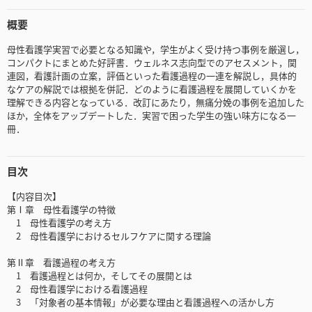
概要
母性看護学実習で必要となる知識や，学生がよく受け持つ事例を厳選し，
コンパクトにまとめた好評書．ウェルネス志向型でのアセスメント，関
連図，看護計画の立案，評価といった看護過程の一連を解説し，具体的
なケアの解説では根拠を併記．どのように看護過程を展開していくかを
理解できる内容となっている．改訂にあたり，無痛分娩の事例を追加した
ほか，全体をアップデートした．実習で困った学生の強い味方になる一
冊．
目次
【内容目次】
第Ⅰ章 母性看護学の特徴
1 母性看護学の考え方
2 母性看護学におけるセルフケアに関する理論
第Ⅱ章 看護過程の考え方
1 看護過程とは何か，そしてその展開とは
2 母性看護学における看護過程
3 「対象者の基本情報」が必要な理由と看護過程への活かし方