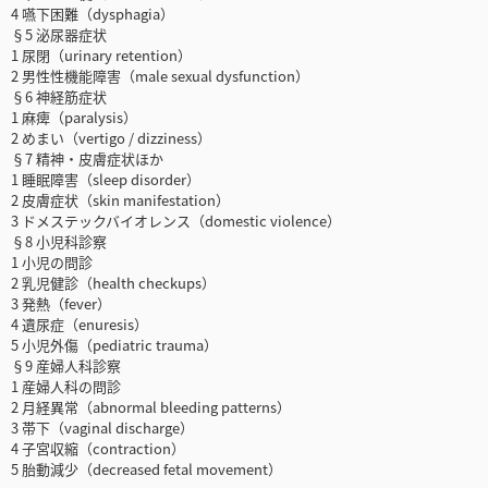
4 嚥下困難（dysphagia）
§5 泌尿器症状
1 尿閉（urinary retention）
2 男性性機能障害（male sexual dysfunction）
§6 神経筋症状
1 麻痺（paralysis）
2 めまい（vertigo / dizziness）
§7 精神・皮膚症状ほか
1 睡眠障害（sleep disorder）
2 皮膚症状（skin manifestation）
3 ドメステックバイオレンス（domestic violence）
§8 小児科診察
1 小児の問診
2 乳児健診（health checkups）
3 発熱（fever）
4 遺尿症（enuresis）
5 小児外傷（pediatric trauma）
§9 産婦人科診察
1 産婦人科の問診
2 月経異常（abnormal bleeding patterns）
3 帯下（vaginal discharge）
4 子宮収縮（contraction）
5 胎動減少（decreased fetal movement）