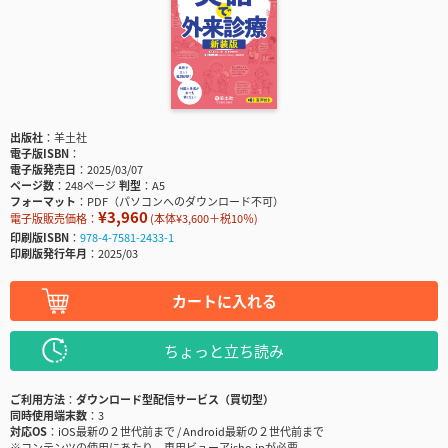
出版社
羊土社
電子版ISBN
電子版発売日
2025/03/07
ページ数
248ページ
判型
A5
フォーマット
PDF（パソコンへのダウンロード不可）
¥3,960
電子版販売価格：
(本体¥3,600＋税10％)
印刷版ISBN
978-4-7581-2433-1
印刷版発行年月
2025/03
カートに入れる
ちょっと立ち読み
ご利用方法
ダウンロード型配信サービス（買切型）
同時使用端末数
3
対応OS
iOS最新の２世代前まで / Android最新の２世代前まで
※コンテンツの使用にあたり、専用ビューアisho.jpが必要