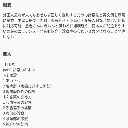
概要
外国人患者が来てもあせらず正しく鑑別するための診察法と英文例を豊富
に掲載．本書１冊で，内科・整形外科・小児科・産婦人科など幅広い症状
に対応可能．患者さんにきちんと伝わる口語表現や，日本人が間違えやす
い言葉のニュアンス・発音も紹介．診察室の心強いミカタになること間違
いなし！
目次
【目次】
part1 診察のキホン
§1 問診
1 あいさつ
2 現病歴（疼痛に対する問診）
3 現病歴以外の問診
§2 診察の進め方
1 心血管系の診察
2 呼吸器系の診察
3 腹部の診察
4 頭頸部の診察
5 神経学的診察