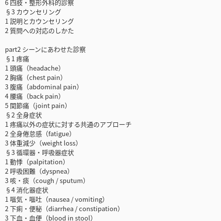
6 四肢・整形外科的診察
§3 カウンセリング
1 説明とカウンセリング
2 質問への対応のしかた
part2 シーンにあわせた診察
§1 疼痛
1 頭痛（headache）
2 胸痛（chest pain）
3 腹痛（abdominal pain）
4 腰痛（back pain）
5 関節痛（joint pain）
§2 全身症状
1 疼痛以外の症状に対する共通のアプローチ
2 全身倦怠感（fatigue）
3 体重減少（weight loss）
§3 循環器・呼吸器症状
1 動悸（palpitation）
2 呼吸困難（dyspnea）
3 咳・痰（cough / sputum）
§4 消化器症状
1 嘔気・嘔吐（nausea / vomiting）
2 下痢・便秘（diarrhea / constipation）
3 下血・血便（blood in stool）