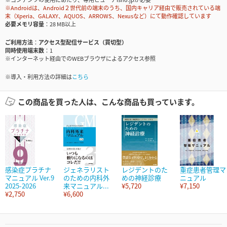
※Androidは、Android２世代前の端末のうち、国内キャリア経由で販売されている端
末（Xperia、GALAXY、AQUOS、ARROWS、Nexusなど）にて動作確認しています
必要メモリ容量
28 MB以上
ご利用方法
アクセス型配信サービス（買切型）
同時使用端末数
1
※インターネット経由でのWEBブラウザによるアクセス参照
※導入・利用方法の詳細は
こちら
この商品を買った人は、こんな商品も買っています。
感染症プラチナ
ジェネラリスト
レジデントのた
重症患者管理マ
マニュアル Ver.9
のための内科外
めの神経診療
ニュアル
2025-2026
来マニュアル...
¥5,720
¥7,150
¥2,750
¥6,600