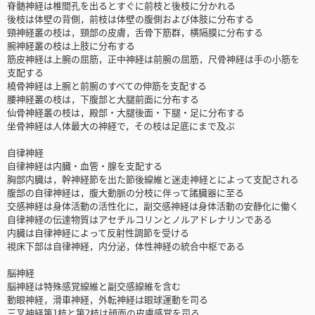
脊髄神経は椎間孔を出るとすぐに前枝と後枝に分かれる
後枝は体壁の背側，前枝は体壁の腹側および体肢に分布する
頸神経叢の枝は，頸部の皮膚，舌骨下筋群，横隔膜に分布する
腕神経叢の枝は上肢に分布する
筋皮神経は上腕の屈筋，正中神経は前腕の屈筋，尺骨神経は手の小筋を
支配する
橈骨神経は上腕と前腕のすべての伸筋を支配する
腰神経叢の枝は，下腹部と大腿前面に分布する
仙骨神経叢の枝は，殿部・大腿後面・下腿・足に分布する
坐骨神経は人体最大の神経で，その枝は足底にまで及ぶ
自律神経
自律神経は内臓・血管・腺を支配する
胸部内臓は，幹神経節を出た節後線維と迷走神経とによって支配される
腹部の自律神経は，腹大動脈の分枝に伴って諸臓器に至る
交感神経は身体活動の活性化に，副交感神経は身体活動の安静化に働く
自律神経の伝達物質はアセチルコリンとノルアドレナリンである
内臓は自律神経によって反射性調節を受ける
視床下部は自律神経，内分泌，体性神経の統合中枢である
脳神経
脳神経は特殊感覚線維と副交感線維を含む
動眼神経，滑車神経，外転神経は眼球運動を司る
三叉神経第1枝と第2枝は顔面の皮膚感覚を司る