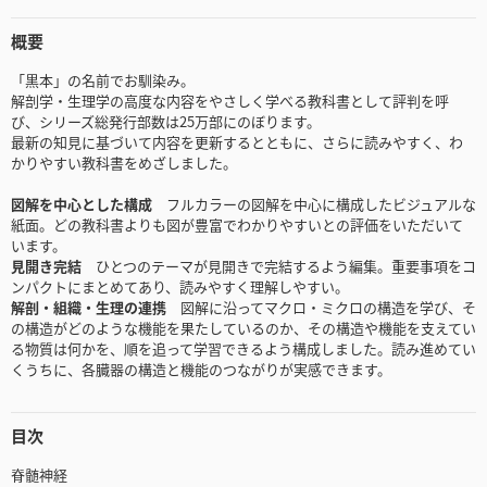
概要
「黒本」の名前でお馴染み。
解剖学・生理学の高度な内容をやさしく学べる教科書として評判を呼
び、シリーズ総発行部数は25万部にのぼります。
最新の知見に基づいて内容を更新するとともに、さらに読みやすく、わ
かりやすい教科書をめざしました。
図解を中心とした構成
フルカラーの図解を中心に構成したビジュアルな
紙面。どの教科書よりも図が豊富でわかりやすいとの評価をいただいて
います。
見開き完結
ひとつのテーマが見開きで完結するよう編集。重要事項をコ
ンパクトにまとめてあり、読みやすく理解しやすい。
解剖・組織・生理の連携
図解に沿ってマクロ・ミクロの構造を学び、そ
の構造がどのような機能を果たしているのか、その構造や機能を支えてい
る物質は何かを、順を追って学習できるよう構成しました。読み進めてい
くうちに、各臓器の構造と機能のつながりが実感できます。
目次
脊髄神経