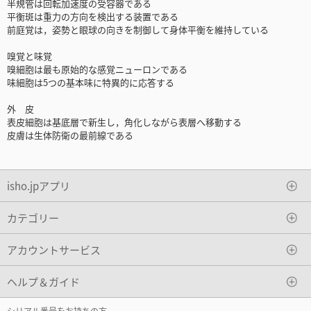
半規管は回転加速度の受容器である
平衡斑は重力の方向を検出する装置である
前庭覚は，姿勢と眼球の向きを制御して身体平衡を維持している
嗅覚と味覚
嗅細胞は最も原始的な感覚ニューロンである
味細胞は5つの基本味に特異的に応答する
外 皮
表皮細胞は基底層で新生し，角化しながら表層へ移動する
皮膚は生体防衛の最前線である
isho.jpアプリ
カテゴリー
アカウントサービス
ヘルプ＆ガイド
シリアル番号をお持ちの方