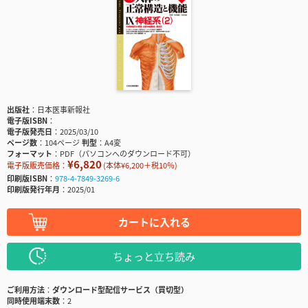
出版社
日本医事新報社
電子版ISBN
電子版発売日
2025/03/10
ページ数
104ページ
判型
A4変
フォーマット
PDF（パソコンへのダウンロード不可）
¥6,820
電子版販売価格：
(本体¥6,200＋税10％)
印刷版ISBN
978-4-7849-3269-6
印刷版発行年月
2025/01
カートに入れる
ちょっと立ち読み
ご利用方法
ダウンロード型配信サービス（買切型）
同時使用端末数
2