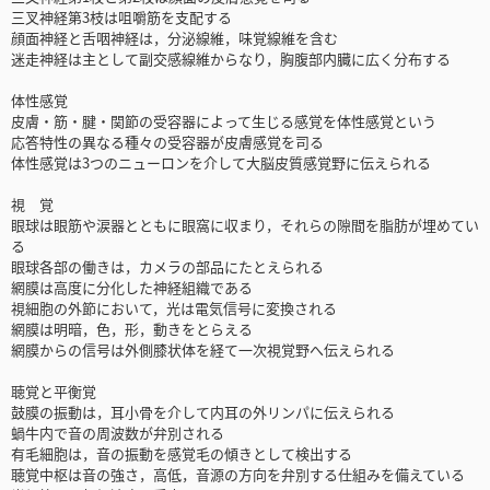
三叉神経第3枝は咀嚼筋を支配する
顔面神経と舌咽神経は，分泌線維，味覚線維を含む
迷走神経は主として副交感線維からなり，胸腹部内臓に広く分布する
体性感覚
皮膚・筋・腱・関節の受容器によって生じる感覚を体性感覚という
応答特性の異なる種々の受容器が皮膚感覚を司る
体性感覚は3つのニューロンを介して大脳皮質感覚野に伝えられる
視 覚
眼球は眼筋や涙器とともに眼窩に収まり，それらの隙間を脂肪が埋めてい
る
眼球各部の働きは，カメラの部品にたとえられる
網膜は高度に分化した神経組織である
視細胞の外節において，光は電気信号に変換される
網膜は明暗，色，形，動きをとらえる
網膜からの信号は外側膝状体を経て一次視覚野へ伝えられる
聴覚と平衡覚
鼓膜の振動は，耳小骨を介して内耳の外リンパに伝えられる
蝸牛内で音の周波数が弁別される
有毛細胞は，音の振動を感覚毛の傾きとして検出する
聴覚中枢は音の強さ，高低，音源の方向を弁別する仕組みを備えている