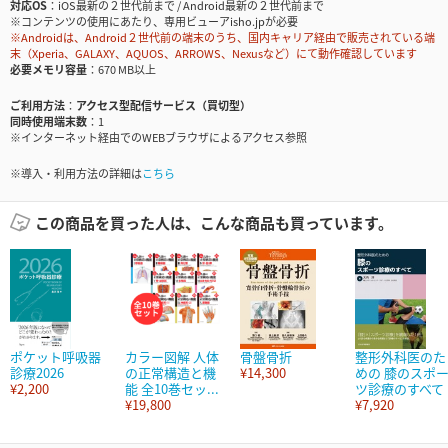
対応OS
iOS最新の２世代前まで / Android最新の２世代前まで
※コンテンツの使用にあたり、専用ビューアisho.jpが必要
※Androidは、Android２世代前の端末のうち、国内キャリア経由で販売されている端
末（Xperia、GALAXY、AQUOS、ARROWS、Nexusなど）にて動作確認しています
必要メモリ容量
670 MB以上
ご利用方法
アクセス型配信サービス（買切型）
同時使用端末数
1
※インターネット経由でのWEBブラウザによるアクセス参照
※導入・利用方法の詳細は
こちら
この商品を買った人は、こんな商品も買っています。
ポケット呼吸器
カラー図解 人体
骨盤骨折
整形外科医のた
診療2026
の正常構造と機
¥14,300
めの 膝のスポ
¥2,200
能 全10巻セッ...
ツ診療のすべて
¥19,800
¥7,920