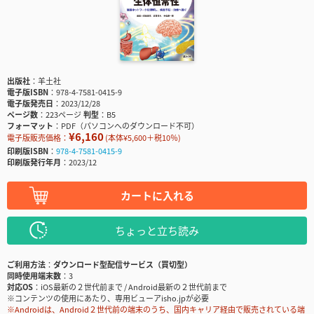
出版社
羊土社
電子版ISBN
978-4-7581-0415-9
電子版発売日
2023/12/28
ページ数
223ページ
判型
B5
フォーマット
PDF（パソコンへのダウンロード不可）
¥6,160
電子版販売価格：
(本体¥5,600＋税10％)
印刷版ISBN
978-4-7581-0415-9
印刷版発行年月
2023/12
カートに入れる
ちょっと立ち読み
ご利用方法
ダウンロード型配信サービス（買切型）
同時使用端末数
3
対応OS
iOS最新の２世代前まで / Android最新の２世代前まで
※コンテンツの使用にあたり、専用ビューアisho.jpが必要
※Androidは、Android２世代前の端末のうち、国内キャリア経由で販売されている端