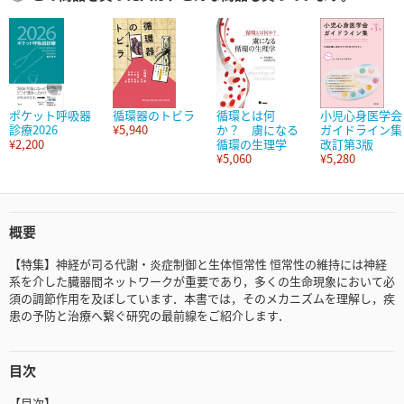
ポケット呼吸器
循環器のトビラ
循環とは何
小児心身医学会
診療2026
¥5,940
か？ 虜になる
ガイドライン集
¥2,200
循環の生理学
改訂第3版
¥5,060
¥5,280
概要
【特集】神経が司る代謝・炎症制御と生体恒常性 恒常性の維持には神経
系を介した臓器間ネットワークが重要であり，多くの生命現象において必
須の調節作用を及ぼしています．本書では，そのメカニズムを理解し，疾
患の予防と治療へ繋ぐ研究の最前線をご紹介します．
目次
【目次】