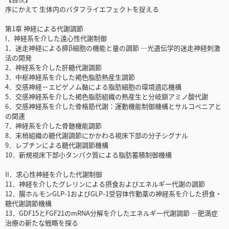
序にかえて 生体内のバタフライエフェクトを捉える
第1章 神経による代謝調節
I．神経系を介した遠心性代謝制御
1．迷走神経による膵β細胞の機能と量の調節 ―光遺伝学的迷走神経刺激
法の開発
2．神経系を介した肝糖代謝調節
3．中枢神経系を介した褐色脂肪熱産生調節
4．交感神経－エピゲノム軸による脂肪細胞の環境適応機構
5．交感神経系を介した褐色脂肪組織の熱産生と分岐鎖アミノ酸代謝
6．交感神経系を介した骨格筋代謝：運動機能制御機構とサルコペニアと
の関連
7．神経系を介した骨髄機能調節
8．末梢組織の糖代謝調節にかかわる視床下部の分子シグナル
9．レプチンによる糖代謝調節機構
10．新規視床下部小タンパク質による脂肪蓄積制御機構
II．求心性神経を介した代謝制御
11．神経を介したグレリンによる摂食およびエネルギー代謝の調節
12．腸ホルモンGLP-1およびGLP-1受容体作動薬の神経系を介した摂食・
糖代謝調節機構
13．GDF15とFGF21のmRNA分解を介したエネルギー代謝調節 ―肥満症
治療の新たな戦略を探る