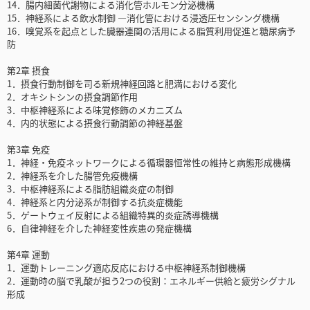
14．腸内細菌代謝物による消化管ホルモン分泌機構
15．神経系による飲水制御 ―消化管における浸透圧センシング機構
16．嗅覚系を起点とした臓器連関の活用による脂質利用促進と糖尿病予
防
第2章 摂食
1．摂食行動制御を司る新規神経回路と肥満における変化
2．オキシトシンの摂食調節作用
3．中枢神経系による味覚修飾のメカニズム
4．内的状態による摂食行動調節の神経基盤
第3章 免疫
1．神経・免疫ネットワークによる循環器恒常性の維持と病態形成機構
2．神経系を介した腸管免疫機構
3．中枢神経系による脂肪組織炎症の制御
4．神経系と内分泌系が制御する抗炎症機能
5．ゲートウェイ反射による組織特異的炎症誘導機構
6．自律神経を介した神経変性疾患の発症機構
第4章 運動
1．運動トレーニング適応反応における中枢神経系制御機構
2．運動時の脳で乳酸が担う2つの役割：エネルギー供給と疲労シグナル
形成