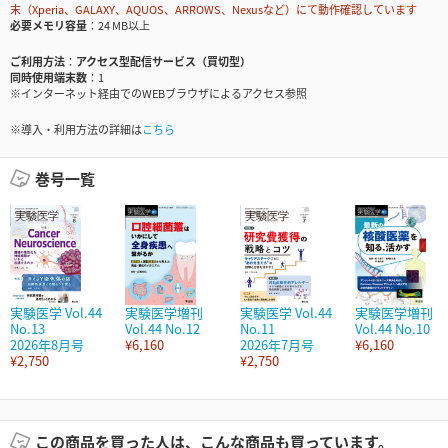
末（Xperia、GALAXY、AQUOS、ARROWS、Nexusなど）にて動作確認しています
必要メモリ容量
24 MB以上
ご利用方法
アクセス型配信サービス（買切型）
同時使用端末数
1
※インターネット経由でのWEBブラウザによるアクセス参照
※導入・利用方法の詳細は
こちら
巻号一覧
実験医学 Vol.44
実験医学増刊
実験医学 Vol.44
実験医学増刊
No.13
Vol.44 No.12
No.11
Vol.44 No.10
2026年8月号
¥6,160
2026年7月号
¥6,160
¥2,750
¥2,750
この商品を買った人は、こんな商品も買っています。