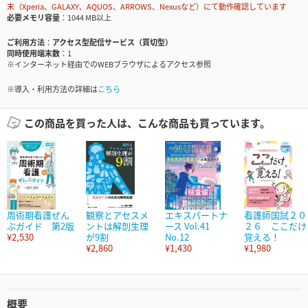
末（Xperia、GALAXY、AQUOS、ARROWS、Nexusなど）にて動作確認しています
必要メモリ容量
1044 MB以上
ご利用方法
アクセス型配信サービス（買切型）
同時使用端末数
1
※インターネット経由でのWEBブラウザによるアクセス参照
※導入・利用方法の詳細は
こちら
この商品を買った人は、こんな商品も買っています。
周術期看護ぜん
観察とアセスメ
エキスパートナ
看護師国試２０
ぶガイド 第2版
ントは解剖生理
ース Vol.41
２６ ここだけ
¥2,530
が9割
No.12
覚える！
¥2,860
¥1,430
¥1,980
概要