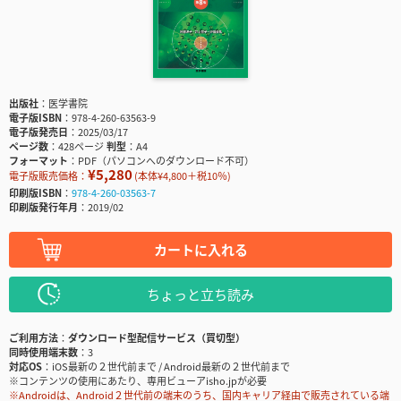
出版社
医学書院
電子版ISBN
978-4-260-63563-9
電子版発売日
2025/03/17
ページ数
428ページ
判型
A4
フォーマット
PDF（パソコンへのダウンロード不可）
¥5,280
電子版販売価格：
(本体¥4,800＋税10％)
印刷版ISBN
978-4-260-03563-7
印刷版発行年月
2019/02
カートに入れる
ちょっと立ち読み
ご利用方法
ダウンロード型配信サービス（買切型）
同時使用端末数
3
対応OS
iOS最新の２世代前まで / Android最新の２世代前まで
※コンテンツの使用にあたり、専用ビューアisho.jpが必要
※Androidは、Android２世代前の端末のうち、国内キャリア経由で販売されている端