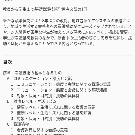
教員から学生まで基礎看護技術学習者必読の1冊
新たな執筆体制により8年ぶりの改訂。地域包括ケアシステムの推進によ
り、地域で生活する療養者への看護援助がクローズアップされていること
や、対人関係が苦手な学生が増えている現状に対応すべく、構成を変更。
学生が看護基礎教育のなかで、療養中の生活者の暮らし向きを理解し、援
助とは何かを考えることができる内容となっている。
目次
序章 看護技術の基本となるもの
A コミュニケーション・態度と会話
1 コミュニケーション・態度と会話に関する看護の意義
2 コミュニケーション・態度と会話に関する基礎知識
3 対象・状況・目的別：援助の具体例
B 健康レベル・生活リズム
1 健康レベル・生活リズムに関する看護の意義
2 健康レベル・生活リズムに関する基礎知識
3 対象・状況・目的別：援助の具体例
C 看護過程
1 看護過程に関する看護の意義