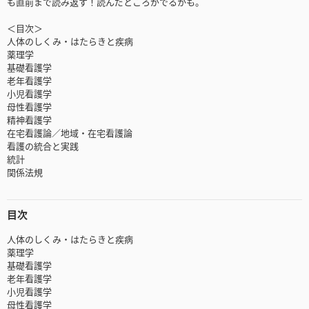
も直前まで読み返す！読んだところがでるかも。
＜目次＞
人体のしくみ・はたらきと疾病
薬理学
基礎看護学
老年看護学
小児看護学
母性看護学
精神看護学
在宅看護論／地域・在宅看護論
看護の統合と実践
統計
関係法規
目次
人体のしくみ・はたらきと疾病
薬理学
基礎看護学
老年看護学
小児看護学
母性看護学