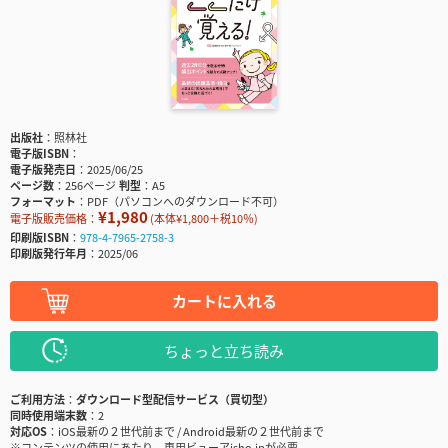
出版社
照林社
電子版ISBN
電子版発売日
2025/06/25
ページ数
256ページ
判型
A5
フォーマット
PDF（パソコンへのダウンロード不可）
¥1,980
電子版販売価格：
(本体¥1,800＋税10％)
印刷版ISBN
978-4-7965-2758-3
印刷版発行年月
2025/06
カートに入れる
ちょっと立ち読み
ご利用方法
ダウンロード型配信サービス（買切型）
同時使用端末数
2
対応OS
iOS最新の２世代前まで / Android最新の２世代前まで
※コンテンツの使用にあたり、専用ビューアisho.jpが必要