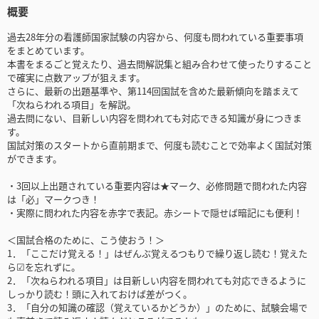
概要
過去28年分の看護師国家試験の内容から、何度も問われている重要事項
をまとめています。
本書をまるごと覚えたり、過去問解説集と組み合わせて使ったりすること
で確実に点数アップが狙えます。
さらに、最新の出題基準や、第114回国試を含めた最新傾向を踏まえて
「次ねらわれる項目」を解説。
過去問にない、目新しい内容を問われても対応できる知識が身につきま
す。
国試対策のスタートから直前期まで、何度も読むことで効率よく国試対策
ができます。
・3回以上出題されている重要内容は★マーク、必修問題で問われた内容
は「必」マークつき！
・実際に問われた内容を赤字で表記。赤シートで隠せば暗記にも便利！
＜国試合格のために、こう使おう！＞
1．「ここだけ覚える！」はぜんぶ覚えるつもりで繰り返し読む！覚えた
ら☑を忘れずに。
2．「次ねらわれる項目」は目新しい内容を問われても対応できるように
しっかり読む！頭に入れておけば差がつく。
3．「自分の知識の確認（覚えているかどうか）」のために、試験会場で