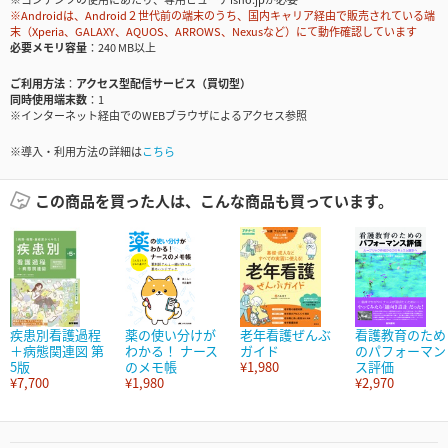
※Androidは、Android２世代前の端末のうち、国内キャリア経由で販売されている端
末（Xperia、GALAXY、AQUOS、ARROWS、Nexusなど）にて動作確認しています
必要メモリ容量
240 MB以上
ご利用方法
アクセス型配信サービス（買切型）
同時使用端末数
1
※インターネット経由でのWEBブラウザによるアクセス参照
※導入・利用方法の詳細は
こちら
この商品を買った人は、こんな商品も買っています。
疾患別看護過程
薬の使い分けが
老年看護ぜんぶ
看護教育のため
＋病態関連図 第
わかる！ ナース
ガイド
のパフォーマン
5版
のメモ帳
¥1,980
ス評価
¥7,700
¥1,980
¥2,970