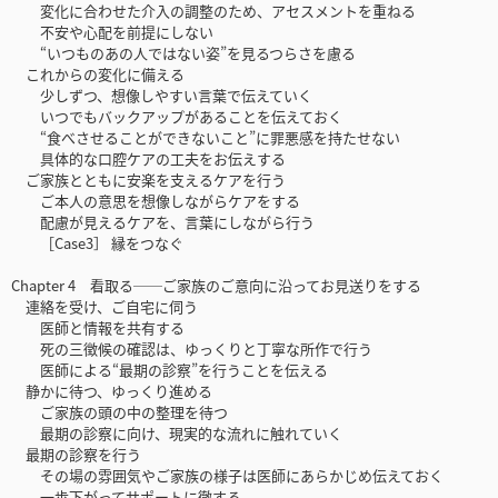
変化に合わせた介入の調整のため、アセスメントを重ねる
不安や心配を前提にしない
“いつものあの人ではない姿”を見るつらさを慮る
これからの変化に備える
少しずつ、想像しやすい言葉で伝えていく
いつでもバックアップがあることを伝えておく
“食べさせることができないこと”に罪悪感を持たせない
具体的な口腔ケアの工夫をお伝えする
ご家族とともに安楽を支えるケアを行う
ご本人の意思を想像しながらケアをする
配慮が見えるケアを、言葉にしながら行う
［Case3］ 縁をつなぐ
Chapter 4 看取る──ご家族のご意向に沿ってお見送りをする
連絡を受け、ご自宅に伺う
医師と情報を共有する
死の三徴候の確認は、ゆっくりと丁寧な所作で行う
医師による“最期の診察”を行うことを伝える
静かに待つ、ゆっくり進める
ご家族の頭の中の整理を待つ
最期の診察に向け、現実的な流れに触れていく
最期の診察を行う
その場の雰囲気やご家族の様子は医師にあらかじめ伝えておく
一歩下がってサポートに徹する