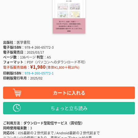
出版社
医学書院
電子版ISBN
978-4-260-65772-3
電子版発売日
2025/03/17
ページ数
136ページ
判型
A5
フォーマット
PDF（パソコンへのダウンロード不可）
¥1,980
電子版販売価格：
(本体¥1,800＋税10％)
印刷版ISBN
978-4-260-05772-1
印刷版発行年月
2025/02
カートに入れる
ちょっと立ち読み
ご利用方法
ダウンロード型配信サービス（買切型）
同時使用端末数
3
対応OS
iOS最新の２世代前まで / Android最新の２世代前まで
※コンテンツの使用にあたり、専用ビューアisho.jpが必要