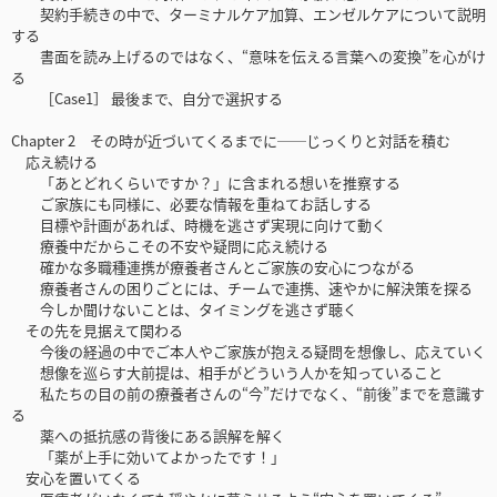
契約手続きの中で、ターミナルケア加算、エンゼルケアについて説明
する
書面を読み上げるのではなく、“意味を伝える言葉への変換”を心がけ
る
［Case1］ 最後まで、自分で選択する
Chapter 2 その時が近づいてくるまでに──じっくりと対話を積む
応え続ける
「あとどれくらいですか？」に含まれる想いを推察する
ご家族にも同様に、必要な情報を重ねてお話しする
目標や計画があれば、時機を逃さず実現に向けて動く
療養中だからこその不安や疑問に応え続ける
確かな多職種連携が療養者さんとご家族の安心につながる
療養者さんの困りごとには、チームで連携、速やかに解決策を探る
今しか聞けないことは、タイミングを逃さず聴く
その先を見据えて関わる
今後の経過の中でご本人やご家族が抱える疑問を想像し、応えていく
想像を巡らす大前提は、相手がどういう人かを知っていること
私たちの目の前の療養者さんの“今”だけでなく、“前後”までを意識す
る
薬への抵抗感の背後にある誤解を解く
「薬が上手に効いてよかったです！」
安心を置いてくる