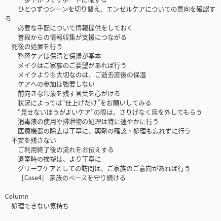
ひとつずつシーンを切り替え、エンゼルケアについての意向を確認す
る
必要な手配について情報提供をしておく
普段からの情報収集が支援につながる
死後の処置を行う
整容ケアは保清と保湿が基本
メイクはご家族のご要望があれば行う
メイクよりも大切なのは、ご逝去直後の保湿
ケアへの参加は強要しない
前向きな印象を残す言葉を心がける
状況によっては“仕上げだけ”をお願いしてみる
“見せないほうがよいケア”の際は、さりげなく席を外してもらう
消毒液の使用や排泄物の処理は特に速やかに行う
医療機器の除去は丁寧に、薬剤の確認・処理も忘れずに行う
不安を残さない
ご利用終了後の流れをお伝えする
退室時の挨拶は、より丁寧に
グリーフケアとしての訪問は、ご家族のご意向があれば行う
［Case4］ 家族のペースを守り続ける
Column
処理できない気持ち