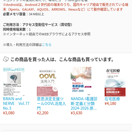
※Androidは、Android２世代前の端末のうち、国内キャリア経由で販売されている端
末（Xperia、GALAXY、AQUOS、ARROWS、Nexusなど）にて動作確認しています
必要メモリ容量
34 MB以上
ご利用方法
アクセス型配信サービス（買切型）
同時使用端末数
1
※インターネット経由でのWEBブラウザによるアクセス参照
※導入・利用方法の詳細は
こちら
この商品を買った人は、こんな商品も買っています。
BRAIN and
意思決定支援ツ
NANDA-I看護診
在宅医療
NERVE Vol.77
ールOOVL活用入
断 定義と分類
¥4,180
No.3
門
2024-2026 原...
¥3,080
¥2,200
¥3,630