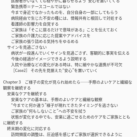
医療者がいなくても穏やかに暮らせるよう“安心を置いてくる”
緊急携帯＝ナースコールではない
今まで身近でなかったものを、自分自身の一部にしてもらう
病院経由で生じた不安の種には、情報共有と根回しで対処する
看護師の影響力を自覚する
ご家族は「そこに居るだけで意味がある」ことを伝えておく
ご家族の介護力に応じた提案やアドバイスを
ご家族の張り詰める気持ちをゆるめる
サインを見過ごさない
病状が一段進んでいくサインを見過ごさず、客観的に事実を伝える
今後の経過がイメージできるよう説明する
入院や治療などの変化がある時は、特に細やかな連携が不可欠
［Case2］ その先を見据えた“安心”を置いていく
Chapter 3 ご様子の変化が見られ始めたら──手際のよいケアと繊細な
観察を継続する
安楽なケアを継続する
安楽なケアの基本は、手際のよいケアと繊細な観察
“今までと何か違う”様子が現れてきたタイミングを逃さない
ご家族の“何もしないこと”への不安を拭う
状態が変化する中でも、安楽に過ごせるためのケアをご家族ととも
に継続する
終末期の変化に対応する
訪問頻度の調整は、圧迫感を感じずご家族が選択できるように