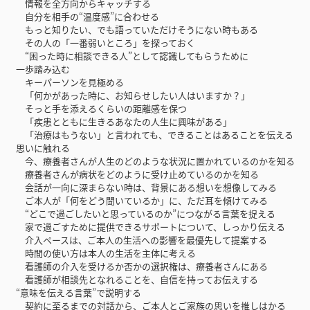
情報を全方向からキャッチする
自分を相手の“温度感”に合わせる
もっと知りたい、でも語っていただけそうにない時もある
その人の「一番弱いところ」を探っておく
“困った時に相談できる人”として認識してもらうために
一歩踏み込む
キーパーソンを見極める
「何かがあった時に、お知らせしたい人はいますか？」
そっと手を添えるくらいの距離感を保つ
「疾患とともに生きるあなたの人生に興味がある」
「治療はもうない」と言われても、できることはあることを伝える
思いに触れる
今、療養者さんが人生のどのような状況に置かれているのかを知る
療養者さんが病状をどのように受け止めているのかを知る
会話が一向に深まらない時は、背景にある想いを想像してみる
ご本人が「何をどう聞いているか」に、ただ耳を傾けてみる
“どこで過ごしたいと思っているのか”につながる言葉を捉える
家で過ごすために提供できるサポートについて、しっかり伝える
介入ペースは、ご本人の生活への影響を最優先して提案する
時間の使い方は本人の生活を主体に考える
看護師の介入を受けるか否かの選択権は、療養者さんにある
看護師が相談先となれることを、自信を持ってお伝えする
“意味を伝える言葉”で説明する
契約に至るまでの対話から、ご本人とご家族の思いを推しはかる